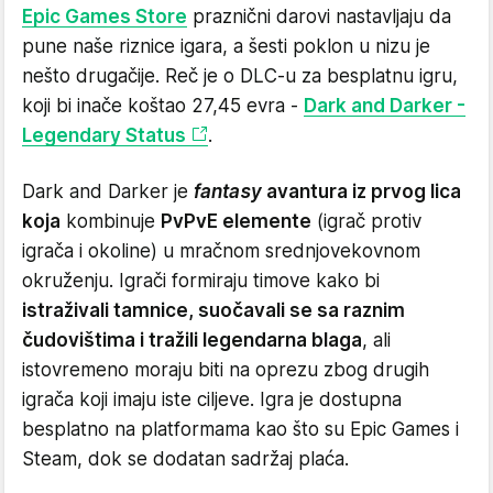
Epic Games Store
praznični darovi nastavljaju da
pune naše riznice igara, a šesti poklon u nizu je
nešto drugačije. Reč je o DLC-u za besplatnu igru,
koji bi inače koštao 27,45 evra -
Dark and Darker -
Legendary Status
.
Dark and Darker je
fantasy
avantura iz prvog lica
koja
kombinuje
PvPvE elemente
(igrač protiv
igrača i okoline) u mračnom srednjovekovnom
okruženju. Igrači formiraju timove kako bi
istraživali tamnice, suočavali se sa raznim
čudovištima i tražili legendarna blaga
, ali
istovremeno moraju biti na oprezu zbog drugih
igrača koji imaju iste ciljeve. Igra je dostupna
besplatno na platformama kao što su Epic Games i
Steam, dok se dodatan sadržaj plaća.