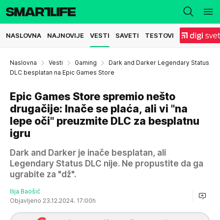
NASLOVNA
NAJNOVIJE
VESTI
SAVETI
TESTOVI
Naslovna
Vesti
Gaming
Dark and Darker Legendary Status
DLC besplatan na Epic Games Store
Epic Games Store spremio nešto
drugačije: Inače se plaća, ali vi "na
lepe oči" preuzmite DLC za besplatnu
igru
Dark and Darker je inače besplatan, ali
Legendary Status DLC nije. Ne propustite da ga
ugrabite za "dž".
Ilija Baošić
Objavljeno 23.12.2024. 17:00h