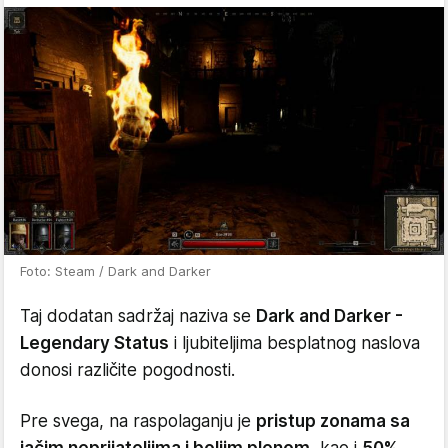
Foto: Steam / Dark and Darker
Taj dodatan sadržaj naziva se
Dark and Darker -
Legendary Status
i ljubiteljima besplatnog naslova
donosi različite pogodnosti.
Pre svega, na raspolaganju je
pristup zonama sa
jačim neprijateljima i boljim plenom
, kao i
50%