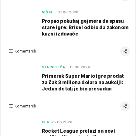
NIŠTA...
17.06.2026.
Propao pokušaj gejmera da spasu
stare igre: Brisel odbio da zakonom
kazni izdavače
Komentariši
SJAJNI PEČAT
15.06.2026.
Primerak Super Mario igre prodat
za čak 3 miliona dolara na aukciji:
Jedan detalj je bio presudan
Komentariši
UE6
25.05.2026.
Rocket League prelazi na novi