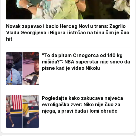
Novak zapevao i bacio Herceg Novi u trans: Zagrlio
Vladu Georgijeva i Nigora i istrčao na binu čim je čuo
hit
"To da pitam Crnogorca od 140 kg
mišića?": NBA superstar nije smeo da
pisne kad je video Nikolu
Pogledajte kako zakucava najveća
evroligaška zver: Niko nije čuo za
njega, a pravi čuda i lomi obruče