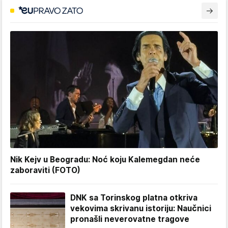
Nik Kejv u Beogradu: Noć koju Kalemegdan neće
zaboraviti (FOTO)
DNK sa Torinskog platna otkriva
vekovima skrivanu istoriju: Naučnici
pronašli neverovatne tragove