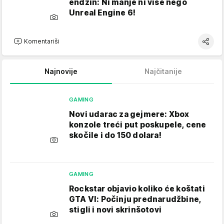
endžin: Ni manje ni više nego
Unreal Engine 6!
Komentariši
Najnovije
Najčitanije
GAMING
Novi udarac za gejmere: Xbox
konzole treći put poskupele, cene
skočile i do 150 dolara!
GAMING
Rockstar objavio koliko će koštati
GTA VI: Počinju prednarudžbine,
stigli i novi skrinšotovi