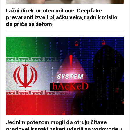
Lažni direktor oteo milione: Deepfake
prevaranti izveli pljačku veka, radnik mislio
da priča sa šefom!
Jednim potezom mogli da otruju čitave
gradove! Iranski hakeri udarili na vodovode u