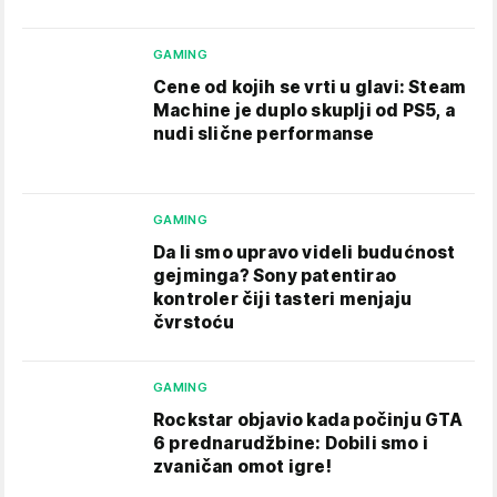
GAMING
Cene od kojih se vrti u glavi: Steam
Machine je duplo skuplji od PS5, a
nudi slične performanse
GAMING
Da li smo upravo videli budućnost
gejminga? Sony patentirao
kontroler čiji tasteri menjaju
čvrstoću
GAMING
Rockstar objavio kada počinju GTA
6 prednarudžbine: Dobili smo i
zvaničan omot igre!