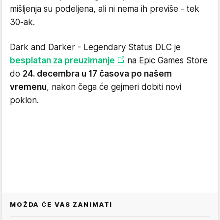
mišljenja su podeljena, ali ni nema ih previše - tek
30-ak.
Dark and Darker - Legendary Status DLC je
besplatan za preuzimanje
na Epic Games Store
do
24. decembra u 17 časova po našem
vremenu
, nakon čega će gejmeri dobiti novi
poklon.
MOŽDA ĆE VAS ZANIMATI