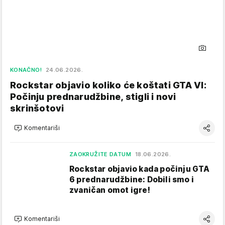
KONAČNO!
24.06.2026.
Rockstar objavio koliko će koštati GTA VI:
Počinju prednarudžbine, stigli i novi
skrinšotovi
Komentariši
ZAOKRUŽITE DATUM
18.06.2026.
Rockstar objavio kada počinju GTA
6 prednarudžbine: Dobili smo i
zvaničan omot igre!
Komentariši