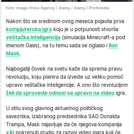
Foto: Image Press Agency / Alamy / Alamy / Profimedia
Nakon što se sredinom ovog meseca pojavila prva
kompjuterska igra
koju je u potpunosti stvorila
veštačka inteligencija
(simulacija Minecraft-a pod
imenom Oasis), na tu temu sada se oglasio i
Ilon
Mask
.
Najbogatiji čovek na svetu kaže da sprema pravu
revoluciju, koju planira da izvede uz veliku pomoć
upravo veštačke inteligencije. A ono što revolucijom
želi da sprovede odnosi se upravo na video
igre.
U stilu svog glavnog aktuelnog političkog
saveznika, izabranog predsednika SAD Donalda
Trampa, Mask najavljuje da će njegova kompanija
xAI
pokrenuti studio za razvoj video igara koji će