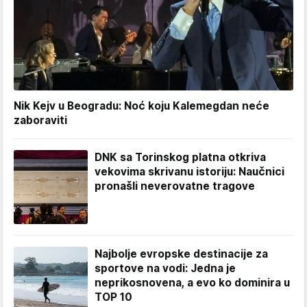
Nik Kejv u Beogradu: Noć koju Kalemegdan neće
zaboraviti
DNK sa Torinskog platna otkriva
vekovima skrivanu istoriju: Naučnici
pronašli neverovatne tragove
Najbolje evropske destinacije za
sportove na vodi: Jedna je
neprikosnovena, a evo ko dominira u
TOP 10