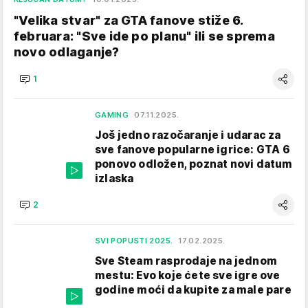
"Velika stvar" za GTA fanove stiže 6.
februara: "Sve ide po planu" ili se sprema
novo odlaganje?
1
GAMING
07.11.2025.
Još jedno razočaranje i udarac za
sve fanove popularne igrice: GTA 6
ponovo odložen, poznat novi datum
izlaska
2
SVI POPUSTI 2025.
17.02.2025.
Sve Steam rasprodaje na jednom
mestu: Evo koje ćete sve igre ove
godine moći da kupite za male pare