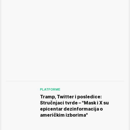
PLATFORME
Tramp, Twitter i posledice:
Stručnjaci tvrde – "Mask i X su
epicentar dezinformacija o
američkim izborima"