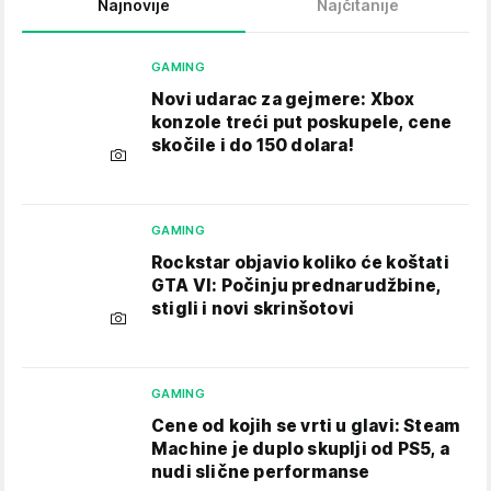
Najnovije
Najčitanije
GAMING
Novi udarac za gejmere: Xbox
konzole treći put poskupele, cene
skočile i do 150 dolara!
GAMING
Rockstar objavio koliko će koštati
GTA VI: Počinju prednarudžbine,
stigli i novi skrinšotovi
GAMING
Cene od kojih se vrti u glavi: Steam
Machine je duplo skuplji od PS5, a
nudi slične performanse