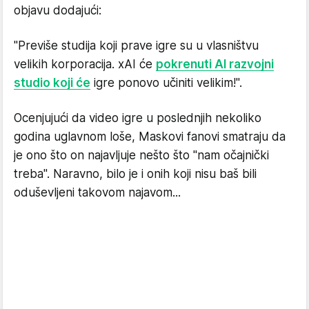
objavu dodajući:
"Previše studija koji prave igre su u vlasništvu
velikih korporacija. xAI će
pokrenuti AI razvojni
studio koji će
igre ponovo učiniti velikim!".
Ocenjujući da video igre u poslednjih nekoliko
godina uglavnom loše, Maskovi fanovi smatraju da
je ono što on najavljuje nešto što "nam očajnički
treba". Naravno, bilo je i onih koji nisu baš bili
oduševljeni takovom najavom...