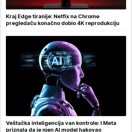
Kraj Edge tiranije: Netfix na Chrome
pregledaču konačno dobio 4K reprodukciju
Veštačka inteligencija van kontrole: I Meta
priznala da je njen AI model hakovao