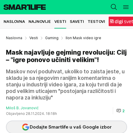
NASLOVNA
NAJNOVIJE
VESTI
SAVETI
TESTOVI
Naslovna
Vesti
Gaming
Ilon Mask video igre
Mask najavljuje gejming revoluciju: Cilj
– "igre ponovo učiniti velikim"!
Maskov novi poduhvat, ukoliko to zaista jeste, u
skladu je sa njegovim ranijim komentarima o
stanju u industriji video igara, za koju tvrdi da je
pod velikim uticajem "postojanja različitosti i
napora za inkluziju"
Miloš B. Jovanović
2
Objavljeno 28.11.2024. 18:18h
Dodajte Smartlife u vaš Google izbor