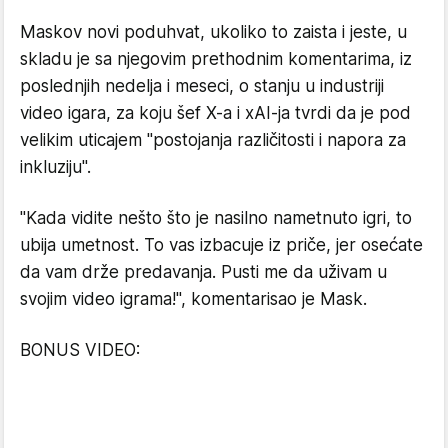
Maskov novi poduhvat, ukoliko to zaista i jeste, u
skladu je sa njegovim prethodnim komentarima, iz
poslednjih nedelja i meseci, o stanju u industriji
video igara, za koju šef X-a i xAI-ja tvrdi da je pod
velikim uticajem "postojanja različitosti i napora za
inkluziju".
"Kada vidite nešto što je nasilno nametnuto igri, to
ubija umetnost. To vas izbacuje iz priče, jer osećate
da vam drže predavanja. Pusti me da uživam u
svojim video igrama!", komentarisao je Mask.
BONUS VIDEO: