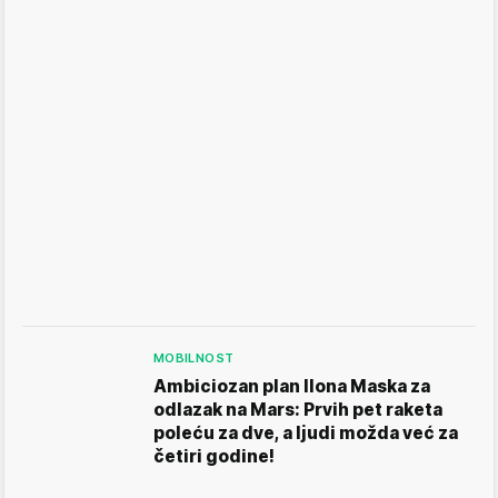
MOBILNOST
Ambiciozan plan Ilona Maska za
odlazak na Mars: Prvih pet raketa
poleću za dve, a ljudi možda već za
četiri godine!