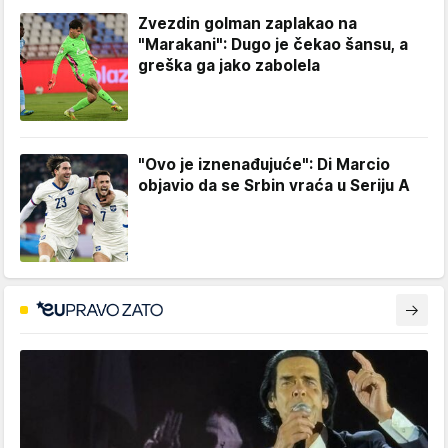
Zvezdin golman zaplakao na
"Marakani": Dugo je čekao šansu, a
greška ga jako zabolela
"Ovo je iznenađujuće": Di Marcio
objavio da se Srbin vraća u Seriju A