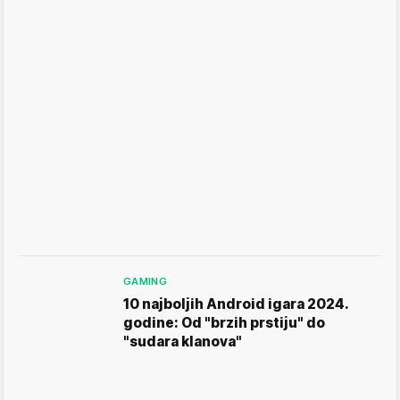
GAMING
10 najboljih Android igara 2024.
godine: Od "brzih prstiju" do
"sudara klanova"