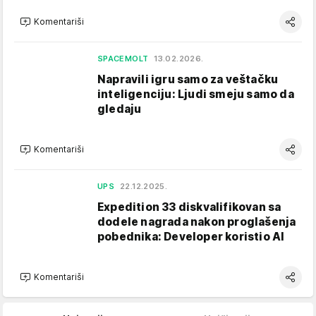
Komentariši
SPACEMOLT
13.02.2026.
Napravili igru samo za veštačku
inteligenciju: Ljudi smeju samo da
gledaju
Komentariši
UPS
22.12.2025.
Expedition 33 diskvalifikovan sa
dodele nagrada nakon proglašenja
pobednika: Developer koristio AI
Komentariši