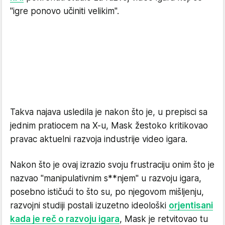
"igre ponovo učiniti velikim".
Takva najava usledila je nakon što je, u prepisci sa
jednim pratiocem na X-u, Mask žestoko kritikovao
pravac aktuelni razvoja industrije video igara.
Nakon što je ovaj izrazio svoju frustraciju onim što je
nazvao "manipulativnim s**njem" u razvoju igara,
posebno ističući to što su, po njegovom mišljenju,
razvojni studiji postali izuzetno ideološki
orjentisani
kada je reč o razvoju igara
, Mask je retvitovao tu