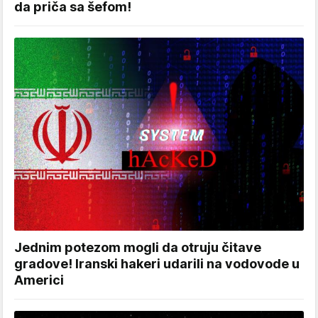
da priča sa šefom!
Jednim potezom mogli da otruju čitave
gradove! Iranski hakeri udarili na vodovode u
Americi