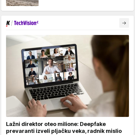
Lažni direktor oteo milione: Deepfake
prevaranti izveli pljačku veka, radnik mislio