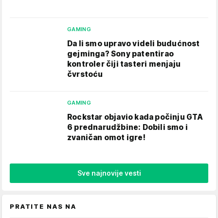
GAMING
Da li smo upravo videli budućnost
gejminga? Sony patentirao
kontroler čiji tasteri menjaju
čvrstoću
GAMING
Rockstar objavio kada počinju GTA
6 prednarudžbine: Dobili smo i
zvaničan omot igre!
Sve najnovije vesti
PRATITE NAS NA