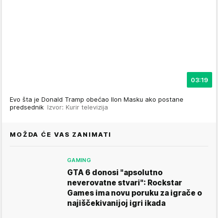
03:19
Evo šta je Donald Tramp obećao Ilon Masku ako postane
predsednik
Izvor: Kurir televizija
MOŽDA ĆE VAS ZANIMATI
GAMING
GTA 6 donosi "apsolutno
neverovatne stvari": Rockstar
Games ima novu poruku za igrače o
najiščekivanijoj igri ikada