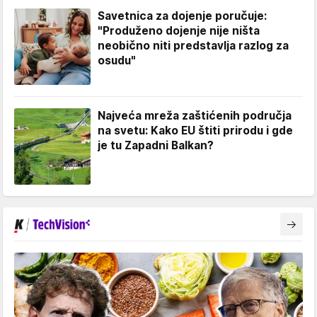
Savetnica za dojenje poručuje:
"Produženo dojenje nije ništa
neobično niti predstavlja razlog za
osudu"
Najveća mreža zaštićenih područja
na svetu: Kako EU štiti prirodu i gde
je tu Zapadni Balkan?