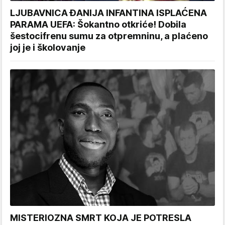
LJUBAVNICA ĐANIJA INFANTINA ISPLAĆENA
PARAMA UEFA: Šokantno otkriće! Dobila
šestocifrenu sumu za otpremninu, a plaćeno
joj je i školovanje
MISTERIOZNA SMRT KOJA JE POTRESLA