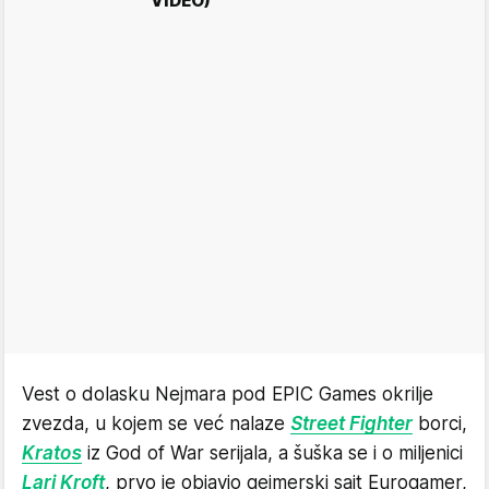
VIDEO)
Vest o dolasku Nejmara pod EPIC Games okrilje
zvezda, u kojem se već nalaze
Street Fighter
borci,
Kratos
iz God of War serijala, a šuška se i o miljenici
Lari Kroft
, prvo je objavio gejmerski sajt Eurogamer,