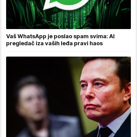
Vaš WhatsApp je poslao spam svima: AI
pregledač iza vaših leđa pravi haos