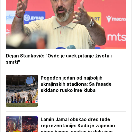
Dejan Stanković: "Ovde je uvek pitanje života i
smrti"
Pogođen jedan od najboljih
ukrajinskih stadiona: Sa fasade
skidano rusko ime kluba
Lamin Jamal obukao dres tuđe
reprezentacije: Kada je zapevao
njenu himnu, nastao je delirijum