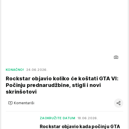
KONAČNO!
24.06.2026.
Rockstar objavio koliko će koštati GTA VI:
Počinju prednarudžbine, stigli i novi
skrinšotovi
Komentariši
ZAOKRUŽITE DATUM
18.06.2026.
Rockstar objavio kada počinju GTA