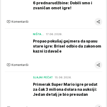
6 prednarudžbine: Dobili smo i
zvaničan omot igre!
Komentariši
NIŠTA...
17.06.2026.
Propao pokušaj gejmera da spasu
stare igre: Brisel odbio da zakonom
kazni izdavače
Komentariši
SJAJNI PEČAT
15.06.2026.
Primerak Super Mario igre prodat
za čak 3 miliona dolara na aukciji:
Jedan detalj je bio presudan