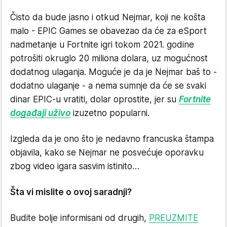
Čisto da bude jasno i otkud Nejmar, koji ne košta
malo - EPIC Games se obavezao da će za eSport
nadmetanje u Fortnite igri tokom 2021. godine
potrošiti okruglo 20 miliona dolara, uz mogućnost
dodatnog ulaganja. Moguće je da je Nejmar baš to -
dodatno ulaganje - a nema sumnje da će se svaki
dinar EPIC-u vratiti, dolar oprostite, jer su
Fortnite
događaji uživo
izuzetno popularni.
Izgleda da je ono što je nedavno francuska štampa
objavila, kako se Nejmar ne posvećuje oporavku
zbog video igara sasvim istinito…
Šta vi mislite o ovoj saradnji?
Budite bolje informisani od drugih,
PREUZMITE