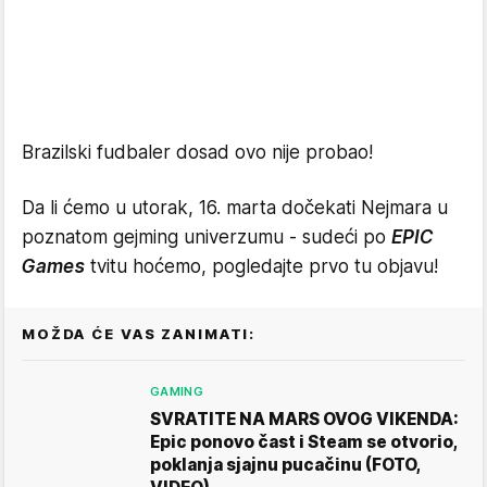
Brazilski fudbaler dosad ovo nije probao!
Da li ćemo u utorak, 16. marta dočekati Nejmara u
poznatom gejming univerzumu - sudeći po
EPIC
Games
tvitu hoćemo, pogledajte prvo tu objavu!
MOŽDA ĆE VAS ZANIMATI:
GAMING
SVRATITE NA MARS OVOG VIKENDA:
Epic ponovo čast i Steam se otvorio,
poklanja sjajnu pucačinu (FOTO,