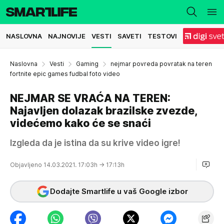
NASLOVNA
NAJNOVIJE
VESTI
SAVETI
TESTOVI
Naslovna
Vesti
Gaming
nejmar povreda povratak na teren
fortnite epic games fudbal foto video
NEJMAR SE VRAĆA NA TEREN:
Najavljen dolazak brazilske zvezde,
videćemo kako će se snaći
Izgleda da je istina da su krive video igre!
Objavljeno 14.03.2021. 17:03h
→ 17:13h
Dodajte Smartlife u vaš Google izbor