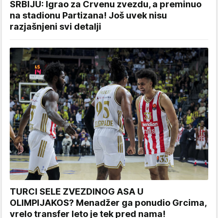
SRBIJU: Igrao za Crvenu zvezdu, a preminuo
na stadionu Partizana! Još uvek nisu
razjašnjeni svi detalji
TURCI SELE ZVEZDINOG ASA U
OLIMPIJAKOS? Menadžer ga ponudio Grcima,
vrelo transfer leto je tek pred nama!