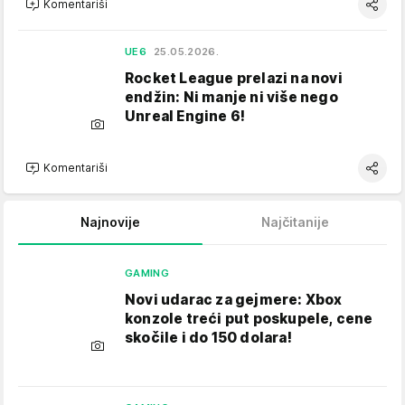
Komentariši
UE6
25.05.2026.
Rocket League prelazi na novi
endžin: Ni manje ni više nego
Unreal Engine 6!
Komentariši
Najnovije
Najčitanije
GAMING
Novi udarac za gejmere: Xbox
konzole treći put poskupele, cene
skočile i do 150 dolara!