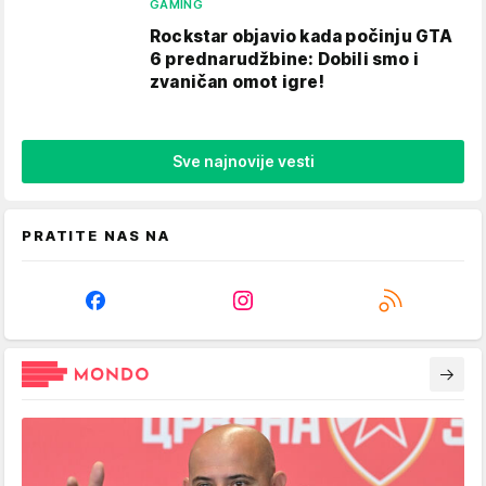
GAMING
Rockstar objavio kada počinju GTA
6 prednarudžbine: Dobili smo i
zvaničan omot igre!
Sve najnovije vesti
PRATITE NAS NA