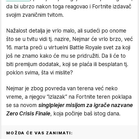
da bi ubrzo nakon toga reagovao i Fortnite izdavač
svojim zvaničnim tvitom.
Nažalost detalja je vrlo malo, ali sudeći po onome
što se u tvitu vidi tj. nazire, Nejmar će vrlo brzo, već
16. marta preći u virtuelni Battle Royale svet za koji
još ne znamo kako će mu se pridružiti. Da li će to
biti premijum dodatak, koji se plaća ili besplatan tj.
poklon svima, šta vi mislite?
Nejmar je zbog povreda van terena već neko
vreme, a njegov “izlazak“ na Fortnite teren poklapa
se sa novom
singlplejer misijom za igrače nazvane
Zero Crisis Finale
, koja počinje baš istog dana.
MOŽDA ĆE VAS ZANIMATI: