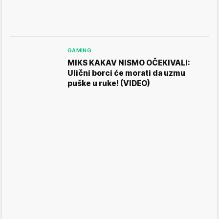
GAMING
MIKS KAKAV NISMO OČEKIVALI:
Ulični borci će morati da uzmu
puške u ruke! (VIDEO)