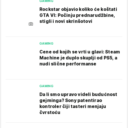
GAMING
Rockstar objavio koliko će koštati
GTA VI: Počinju prednarudžbine,
stigli i novi skrinšotovi
GAMING
Cene od kojih se vrti u glavi: Steam
Machine je duplo skuplji od PS5, a
nudi slične performanse
GAMING
Da li smo upravo videli budućnost
gejminga? Sony patentirao
kontroler čiji tasteri menjaju
čvrstoću