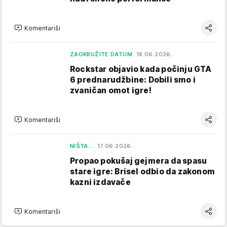
Komentariši
ZAOKRUŽITE DATUM
18.06.2026.
Rockstar objavio kada počinju GTA
6 prednarudžbine: Dobili smo i
zvaničan omot igre!
Komentariši
NIŠTA...
17.06.2026.
Propao pokušaj gejmera da spasu
stare igre: Brisel odbio da zakonom
kazni izdavače
Komentariši