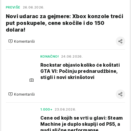
PREVIŠE
26.06.2026.
Novi udarac za gejmere: Xbox konzole treći
put poskupele, cene skočile i do 150
dolara!
Komentariši
KONAČNO!
24.06.2026.
Rockstar objavio koliko će koštati
GTA VI: Počinju prednarudžbine,
stigli i novi skrinšotovi
Komentariši
1.000+
23.06.2026.
Cene od kojih se vrti u glavi: Steam
Machine je duplo skuplji od PS5, a
nudi slične performanse