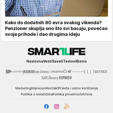
Kako do dodatnih 80 evra svakog vikenda?
Penzioner skuplja ono što svi bacaju, povećao
svoje prihode i dao drugima ideju
Smartlife
Naslovna
Vesti
Saveti
Testovi
Biznis
Marketing
Impresum
Kontakt
Pravila i uslovi korišćenja
Politika o kolačićima
Politika privatnosti
Arhiva