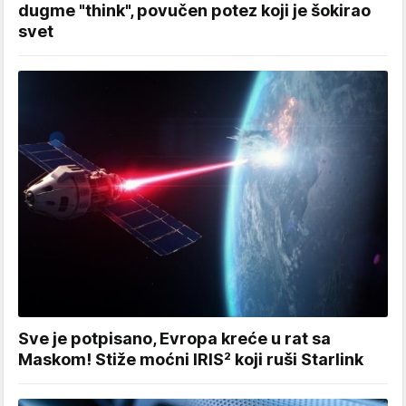
dugme "think", povučen potez koji je šokirao
svet
Sve je potpisano, Evropa kreće u rat sa
Maskom! Stiže moćni IRIS² koji ruši Starlink