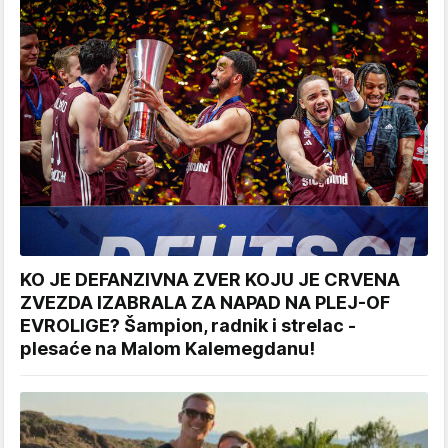
KO JE DEFANZIVNA ZVER KOJU JE CRVENA
ZVEZDA IZABRALA ZA NAPAD NA PLEJ-OF
EVROLIGE? Šampion, radnik i strelac -
plesaće na Malom Kalemegdanu!