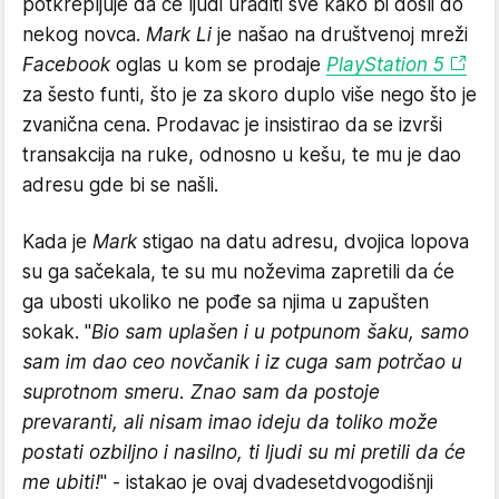
potkrepljuje da će ljudi uraditi sve kako bi došli do
nekog novca.
Mark Li
je našao na društvenoj mreži
Facebook
oglas u kom se prodaje
PlayStation 5
za šesto funti, što je za skoro duplo više nego što je
zvanična cena. Prodavac je insistirao da se izvrši
transakcija na ruke, odnosno u kešu, te mu je dao
adresu gde bi se našli.
Kada je
Mark
stigao na datu adresu, dvojica lopova
su ga sačekala, te su mu noževima zapretili da će
ga ubosti ukoliko ne pođe sa njima u zapušten
sokak. "
Bio sam uplašen i u potpunom šaku, samo
sam im dao ceo novčanik i iz cuga sam potrčao u
suprotnom smeru. Znao sam da postoje
prevaranti, ali nisam imao ideju da toliko može
postati ozbiljno i nasilno, ti ljudi su mi pretili da će
me ubiti!
" - istakao je ovaj dvadesetdvogodišnji