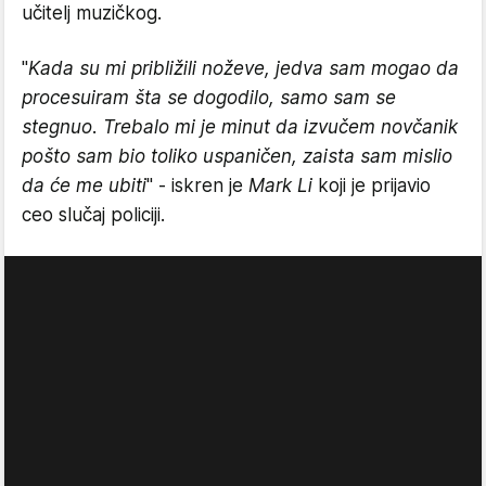
učitelj muzičkog.
"
Kada su mi približili noževe, jedva sam mogao da
procesuiram šta se dogodilo, samo sam se
stegnuo. Trebalo mi je minut da izvučem novčanik
pošto sam bio toliko uspaničen, zaista sam mislio
da će me ubiti
" - iskren je
Mark Li
koji je prijavio
ceo slučaj policiji.