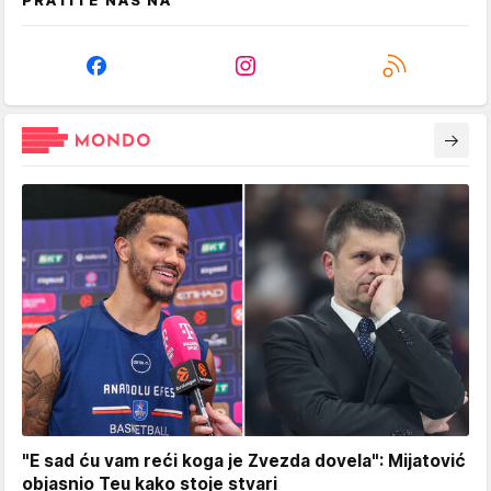
PRATITE NAS NA
"E sad ću vam reći koga je Zvezda dovela": Mijatović
objasnio Teu kako stoje stvari