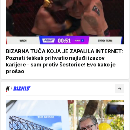
BIZARNA TUČA KOJA JE ZAPALILA INTERNET:
Poznati teškaš prihvatio najluđi izazov
karijere - sam protiv šestorice! Evo kako je
prošao