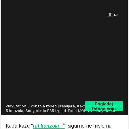
1/8
Pogledaj
PlayStation 5 konzola izgled premijera, Kako izgleda PlayStation
fotogaleriju
5 konzola, Sony otkrio PS5 izgled
Foto: MONDO / PlayStation
Kada kažu "
rat konzola
" sigurno ne misle na