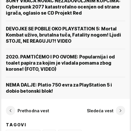
SONY VRAĆA NOVAC NEZADOVOLJNIM KUPCIMA:
Cyberpunk 2077 katastrofalno ocenjen od strane
igrača, oglasio se CD Projekt Red
DEVOJKE SE POBILE OKO PLAYSTATION 5: Mortal
Kombat uživo, brutalna tuča, Fatality nogom! Ljudi
STOJE, NE REAGUJU?! VIDEO
2020. PAMTIĆEMO I PO OVOME: Popularnija i od
toalet papira za kojim je vladala pomama zbog
korone! (FOTO, VIDEO)
NEMA DALJE: Platio 750 evra za PlayStation 5 i
dobio betonski blok!
Prethodna vest
Sledeća vest
TAGOVI