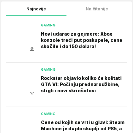
Najnovije
Najčitanije
GAMING
Novi udarac za gejmere: Xbox
konzole treći put poskupele, cene
skočile i do 150 dolara!
GAMING
Rockstar objavio koliko će koštati
GTA VI: Počinju prednarudžbine,
stigli i novi skrinšotovi
GAMING
Cene od kojih se vrti u glavi: Steam
Machine je duplo skuplji od PS5, a