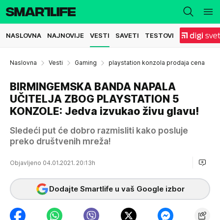
NASLOVNA
NAJNOVIJE
VESTI
SAVETI
TESTOVI
Naslovna
Vesti
Gaming
playstation konzola prodaja cena
BIRMINGEMSKA BANDA NAPALA
UČITELJA ZBOG PLAYSTATION 5
KONZOLE: Jedva izvukao živu glavu!
Sledeći put će dobro razmisliti kako posluje
preko društvenih mreža!
Objavljeno 04.01.2021. 20:13h
Dodajte Smartlife u vaš Google izbor