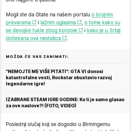
Mogli ste da čitate na našem portalu
o brojnim
prevarama
i
lažnim oglasima
,
o tome kako su
se devojke tukle zbog konzole
i
kako je u Srbiji
dočekana ova nestašica
.
MOŽDA ĆE VAS ZANIMATI:
"NEMOJTE ME VIŠE PITATI": GTA VI donosi
katastrofalne vesti, Rockstar obustavio razvoj
legendarne igre!
IZABRANE STEAM IGRE GODINE: Ko li je samo glasao
za ove naslove?! (FOTO, VIDEO)
Poslednji slučaj koji se dogodio u
Birmingemu