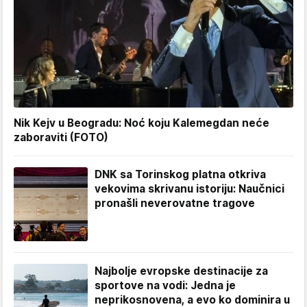
Nik Kejv u Beogradu: Noć koju Kalemegdan neće
zaboraviti (FOTO)
DNK sa Torinskog platna otkriva
vekovima skrivanu istoriju: Naučnici
pronašli neverovatne tragove
Najbolje evropske destinacije za
sportove na vodi: Jedna je
neprikosnovena, a evo ko dominira u