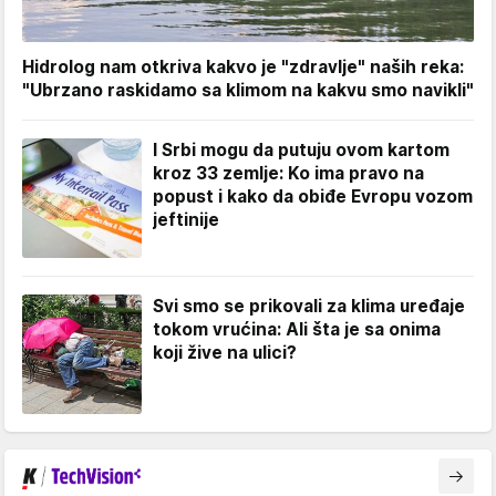
Hidrolog nam otkriva kakvo je "zdravlje" naših reka:
"Ubrzano raskidamo sa klimom na kakvu smo navikli"
I Srbi mogu da putuju ovom kartom
kroz 33 zemlje: Ko ima pravo na
popust i kako da obiđe Evropu vozom
jeftinije
Svi smo se prikovali za klima uređaje
tokom vrućina: Ali šta je sa onima
koji žive na ulici?