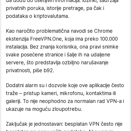
da dođu do osetljivih informacija: lozinki, sadržaja
privatnih poruka, istorije pretrage, pa čak i
podataka o kriptovalutama.
Kao naročito problematična navodi se Chrome
ekstenzija FreeVPN.One, koja ima preko 100.000
instalacija. Bez znanja korisnika, ona pravi snimke
svake posećene stranice i šalje ih na udaljene
servere, što predstavlja ozbiljno narušavanje
privatnosti, piše b92.
Dodatni alarm su i dozvole koje ove aplikacije često
traže – pristup kameri, mikrofonu, kontaktima ili
galeriji. To nije neophodno za normalan rad VPN-a i
ukazuje na moguću zloupotrebu.
Zaključak je jednostavan: besplatan VPN često nije