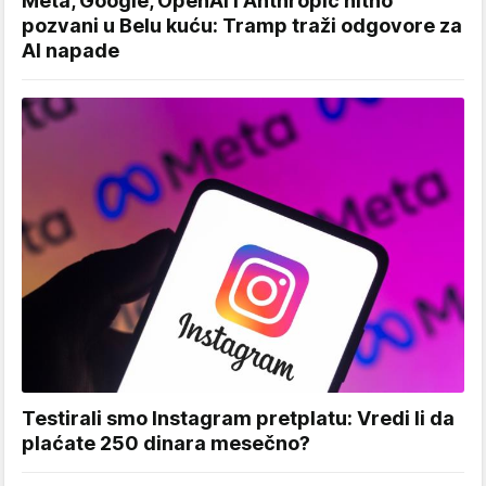
Meta, Google, OpenAI i Anthropic hitno
pozvani u Belu kuću: Tramp traži odgovore za
AI napade
Testirali smo Instagram pretplatu: Vredi li da
plaćate 250 dinara mesečno?