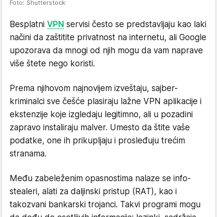
Foto: Shutterstock
Besplatni
VPN
servisi često se predstavljaju kao laki
načini da zaštitite privatnost na internetu, ali Google
upozorava da mnogi od njih mogu da vam naprave
više štete nego koristi.
Prema njihovom najnovijem izveštaju, sajber-
kriminalci sve češće plasiraju lažne VPN aplikacije i
ekstenzije koje izgledaju legitimno, ali u pozadini
zapravo instaliraju malver. Umesto da štite vaše
podatke, one ih prikupljaju i prosleđuju trećim
stranama.
Među zabeleženim opasnostima nalaze se info-
stealeri, alati za daljinski pristup (RAT), kao i
takozvani bankarski trojanci. Takvi programi mogu