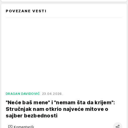
POVEZANE VESTI
DRAGAN DAVIDOVIĆ
23.04.2026.
"Neće baš mene" i "nemam šta da krijem":
Stručnjak nam otkrio najveće mitove o
sajber bezbednosti
Komentariši