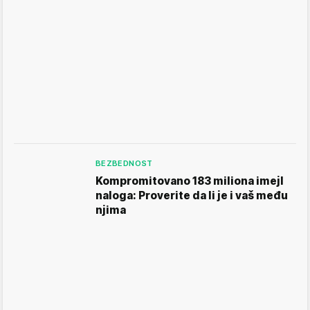
BEZBEDNOST
Kompromitovano 183 miliona imejl
naloga: Proverite da li je i vaš među
njima