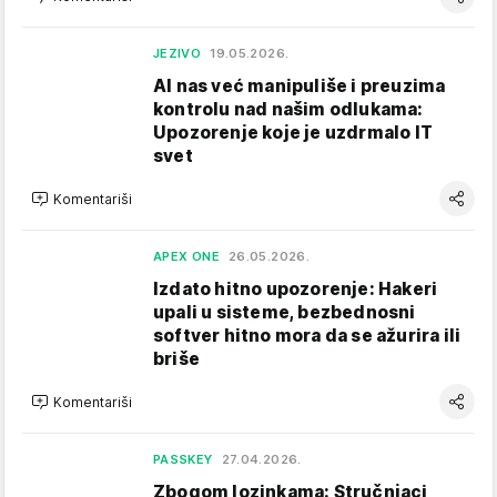
JEZIVO
19.05.2026.
AI nas već manipuliše i preuzima
kontrolu nad našim odlukama:
Upozorenje koje je uzdrmalo IT
svet
Komentariši
APEX ONE
26.05.2026.
Izdato hitno upozorenje: Hakeri
upali u sisteme, bezbednosni
softver hitno mora da se ažurira ili
briše
Komentariši
PASSKEY
27.04.2026.
Zbogom lozinkama: Stručnjaci