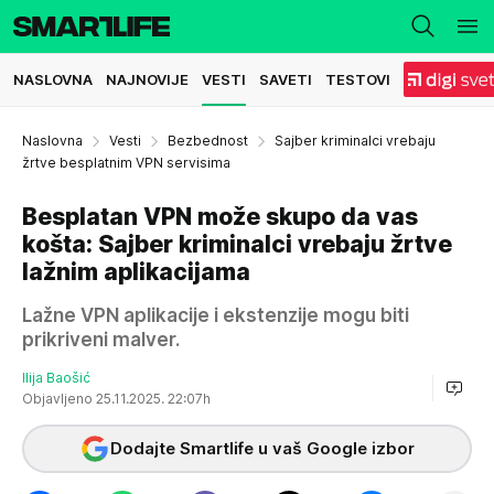
NASLOVNA
NAJNOVIJE
VESTI
SAVETI
TESTOVI
Naslovna
Vesti
Bezbednost
Sajber kriminalci vrebaju
žrtve besplatnim VPN servisima
Besplatan VPN može skupo da vas
košta: Sajber kriminalci vrebaju žrtve
lažnim aplikacijama
Lažne VPN aplikacije i ekstenzije mogu biti
prikriveni malver.
Ilija Baošić
Objavljeno 25.11.2025. 22:07h
Dodajte Smartlife u vaš Google izbor