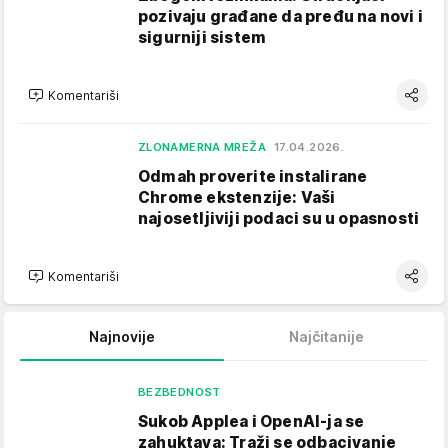
pozivaju građane da pređu na novi i
sigurniji sistem
Komentariši
ZLONAMERNA MREŽA
17.04.2026.
Odmah proverite instalirane
Chrome ekstenzije: Vaši
najosetljiviji podaci su u opasnosti
Komentariši
Najnovije
Najčitanije
BEZBEDNOST
Sukob Applea i OpenAI-ja se
zahuktava: Traži se odbacivanje