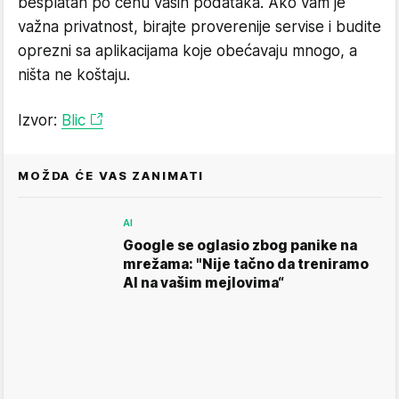
besplatan po cenu vaših podataka. Ako vam je
važna privatnost, birajte proverenije servise i budite
oprezni sa aplikacijama koje obećavaju mnogo, a
ništa ne koštaju.
Izvor:
Blic
MOŽDA ĆE VAS ZANIMATI
AI
Google se oglasio zbog panike na
mrežama: "Nije tačno da treniramo
AI na vašim mejlovima“