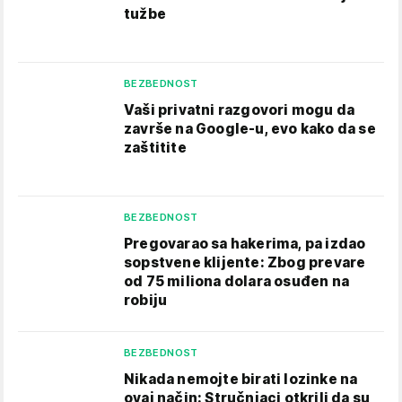
tužbe
BEZBEDNOST
Vaši privatni razgovori mogu da
završe na Google-u, evo kako da se
zaštitite
BEZBEDNOST
Pregovarao sa hakerima, pa izdao
sopstvene klijente: Zbog prevare
od 75 miliona dolara osuđen na
robiju
BEZBEDNOST
Nikada nemojte birati lozinke na
ovaj način: Stručnjaci otkrili da su