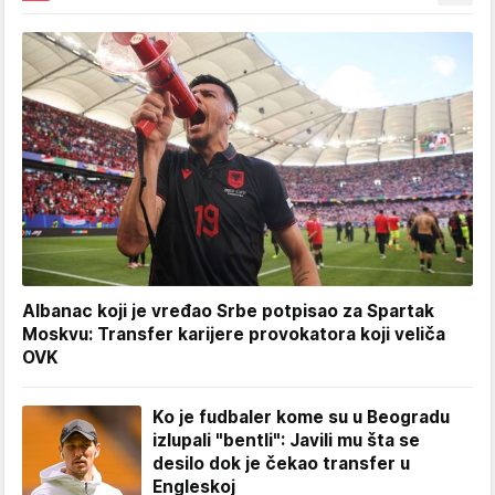
Albanac koji je vređao Srbe potpisao za Spartak
Moskvu: Transfer karijere provokatora koji veliča
OVK
Ko je fudbaler kome su u Beogradu
izlupali "bentli": Javili mu šta se
desilo dok je čekao transfer u
Engleskoj