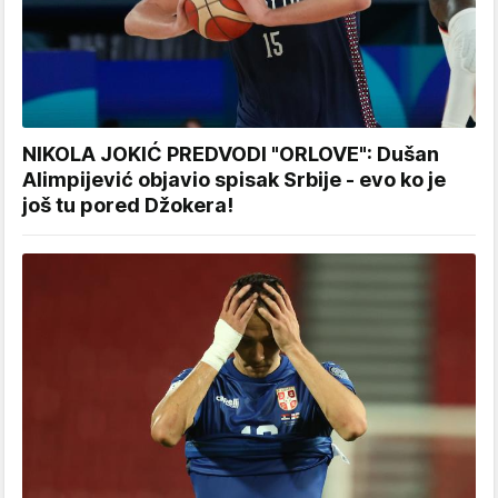
NIKOLA JOKIĆ PREDVODI "ORLOVE": Dušan
Alimpijević objavio spisak Srbije - evo ko je
još tu pored Džokera!