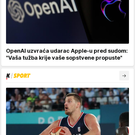
OpenAI uzvraća udarac Apple-u pred sudom:
"Vaša tužba krije vaše sopstvene propuste"