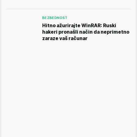
BEZBEDNOST
Hitno ažurirajte WinRAR: Ruski
hakeri pronašli način da neprimetno
zaraze vaš računar