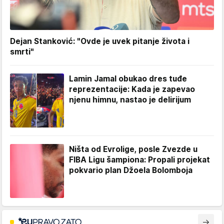
Dejan Stanković: "Ovde je uvek pitanje života i
smrti"
Lamin Jamal obukao dres tuđe
reprezentacije: Kada je zapevao
njenu himnu, nastao je delirijum
Ništa od Evrolige, posle Zvezde u
FIBA Ligu šampiona: Propali projekat
pokvario plan Džoela Bolomboja