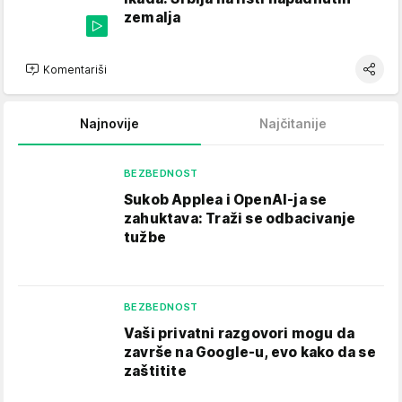
zemalja
Komentariši
Najnovije
Najčitanije
BEZBEDNOST
Sukob Applea i OpenAI-ja se
zahuktava: Traži se odbacivanje
tužbe
BEZBEDNOST
Vaši privatni razgovori mogu da
završe na Google-u, evo kako da se
zaštitite