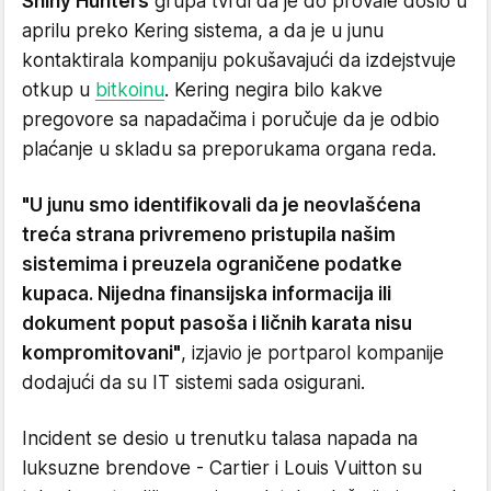
Shiny Hunters
grupa tvrdi da je do provale došlo u
aprilu preko Kering sistema, a da je u junu
kontaktirala kompaniju pokušavajući da izdejstvuje
otkup u
bitkoinu
. Kering negira bilo kakve
pregovore sa napadačima i poručuje da je odbio
plaćanje u skladu sa preporukama organa reda.
"U junu smo identifikovali da je neovlašćena
treća strana privremeno pristupila našim
sistemima i preuzela ograničene podatke
kupaca. Nijedna finansijska informacija ili
dokument poput pasoša i ličnih karata nisu
kompromitovani"
, izjavio je portparol kompanije
dodajući da su IT sistemi sada osigurani.
Incident se desio u trenutku talasa napada na
luksuzne brendove - Cartier i Louis Vuitton su