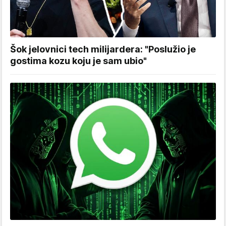
Šok jelovnici tech milijardera: "Poslužio je
gostima kozu koju je sam ubio"