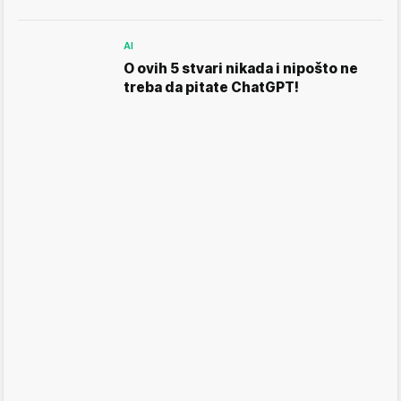
AI
O ovih 5 stvari nikada i nipošto ne
treba da pitate ChatGPT!