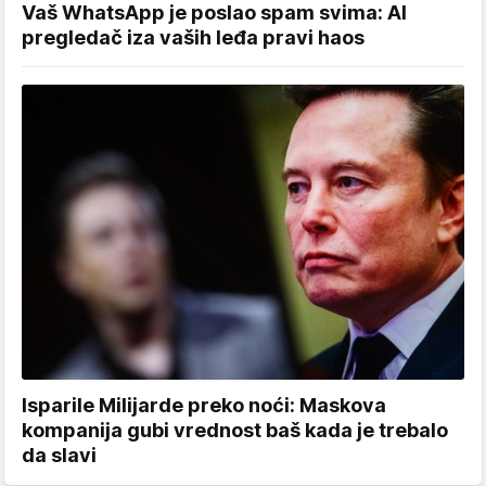
Vaš WhatsApp je poslao spam svima: AI
pregledač iza vaših leđa pravi haos
Isparile Milijarde preko noći: Maskova
kompanija gubi vrednost baš kada je trebalo
da slavi