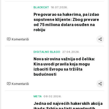
BLACKCAT
16.07.2026.
Pregovarao sa hakerima, pa izdao
sopstvene klijente: Zbog prevare
od 75 miliona dolara osuđen na
robiju
Komentariši
DIGITALNO BLAGO
27.04.2026.
Nova sirovina važnija od čelika:
Kina uvodi pravila koja mogu
izbaciti Evropu sa tržišta
budućnosti
Komentariši
META
09.02.2026.
Jedna od najvećih hakerskih akcija
ikada: Srbija na listi napadnutih