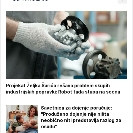
Projekat Željka Šarića rešava problem skupih
industrijskih popravki: Robot tada stupa na scenu
Savetnica za dojenje poručuje:
"Produženo dojenje nije ništa
neobično niti predstavlja razlog za
osudu"