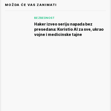
MOŽDA ĆE VAS ZANIMATI
BEZBEDNOST
Haker izveo seriju napada bez
presedana: Koristio AI za sve, ukrao
vojne i medicinske tajne