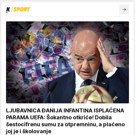
LJUBAVNICA ĐANIJA INFANTINA ISPLAĆENA
PARAMA UEFA: Šokantno otkriće! Dobila
šestocifrenu sumu za otpremninu, a plaćeno
joj je i školovanje