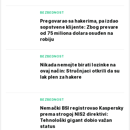
BEZBEDNOST
Pregovarao sa hakerima, pa izdao
sopstvene klijente: Zbog prevare
od 75 miliona dolara osuđen na
robiju
BEZBEDNOST
Nikada nemojte birati lozinke na
ovaj način: Stručnjaci otkrili da su
lak plen za hakere
BEZBEDNOST
Nemački BSI registrovao Kaspersky
prema strogoj NIS2 direktivi:
Tehnološki gigant dobio važan
status