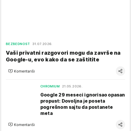
BEZBEDNOST
31.07.2026.
Vaši privatni razgovori mogu da završe na
Google-u, evo kako da se zaštitite
Komentariši
CHROMIUM
21.05.2026.
Google 29 meseci ignorisao opasan
propust: Dovoljna je poseta
pogrešnom sajtu da postanete
meta
Komentariši