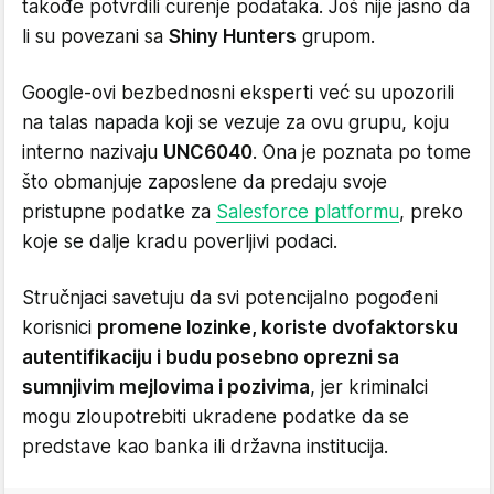
takođe potvrdili curenje podataka. Još nije jasno da
li su povezani sa
Shiny Hunters
grupom.
Google-ovi bezbednosni eksperti već su upozorili
na talas napada koji se vezuje za ovu grupu, koju
interno nazivaju
UNC6040
. Ona je poznata po tome
što obmanjuje zaposlene da predaju svoje
pristupne podatke za
Salesforce platformu
, preko
koje se dalje kradu poverljivi podaci.
Stručnjaci savetuju da svi potencijalno pogođeni
korisnici
promene lozinke, koriste dvofaktorsku
autentifikaciju i budu posebno oprezni sa
sumnjivim mejlovima i pozivima
, jer kriminalci
mogu zloupotrebiti ukradene podatke da se
predstave kao banka ili državna institucija.