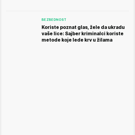
BEZBEDNOST
Koriste poznat glas, žele da ukradu
vaše lice: Sajber kriminalci koriste
metode koje lede krv u žilama