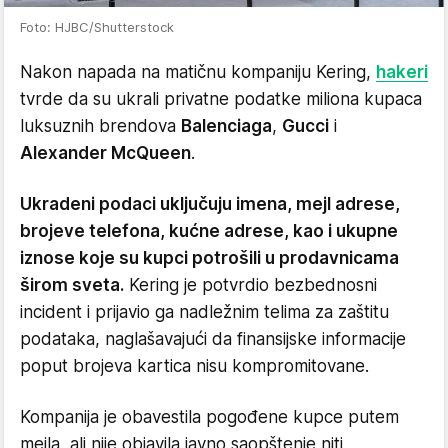
Foto: HJBC/Shutterstock
Nakon napada na matičnu kompaniju Kering,
hakeri
tvrde da su ukrali privatne podatke miliona kupaca
luksuznih brendova
Balenciaga
,
Gucci
i
Alexander McQueen
.
Ukradeni podaci uključuju imena, mejl adrese,
brojeve telefona, kućne adrese, kao i ukupne
iznose koje su kupci potrošili u prodavnicama
širom sveta.
Kering je potvrdio bezbednosni
incident i prijavio ga nadležnim telima za zaštitu
podataka, naglašavajući da finansijske informacije
poput brojeva kartica nisu kompromitovane.
Kompanija je obavestila pogođene kupce putem
mejla, ali nije objavila javno saopštenje niti