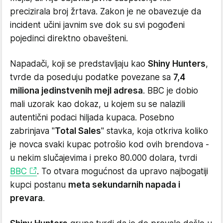
precizirala broj žrtava. Zakon je ne obavezuje da
incident učini javnim sve dok su svi pogođeni
pojedinci direktno obavešteni.
Napadači, koji se predstavljaju kao
Shiny Hunters
,
tvrde da poseduju podatke povezane sa
7,4
miliona jedinstvenih mejl adresa
. BBC je dobio
mali uzorak kao dokaz, u kojem su se nalazili
autentični podaci hiljada kupaca. Posebno
zabrinjava "
Total Sales
" stavka, koja otkriva koliko
je novca svaki kupac potrošio kod ovih brendova -
u nekim slučajevima i preko 80.000 dolara, tvrdi
BBC
. To otvara mogućnost da upravo najbogatiji
kupci postanu
meta sekundarnih napada i
prevara
.