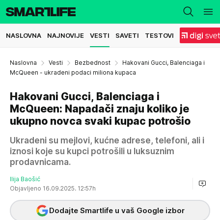
NASLOVNA
NAJNOVIJE
VESTI
SAVETI
TESTOVI
Naslovna
Vesti
Bezbednost
Hakovani Gucci, Balenciaga i
McQueen - ukradeni podaci miliona kupaca
Hakovani Gucci, Balenciaga i
McQueen: Napadači znaju koliko je
ukupno novca svaki kupac potrošio
Ukradeni su mejlovi, kućne adrese, telefoni, ali i
iznosi koje su kupci potrošili u luksuznim
prodavnicama.
Ilija Baošić
Objavljeno 16.09.2025. 12:57h
Dodajte Smartlife u vaš Google izbor