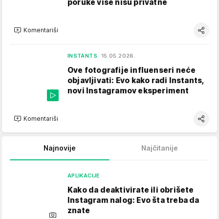
poruke više nisu privatne
Komentariši
INSTANTS
15.05.2026.
Ove fotografije influenseri neće
objavljivati: Evo kako radi Instants,
novi Instagramov eksperiment
Komentariši
Najnovije
Najčitanije
APLIKACIJE
Kako da deaktivirate ili obrišete
Instagram nalog: Evo šta treba da
znate