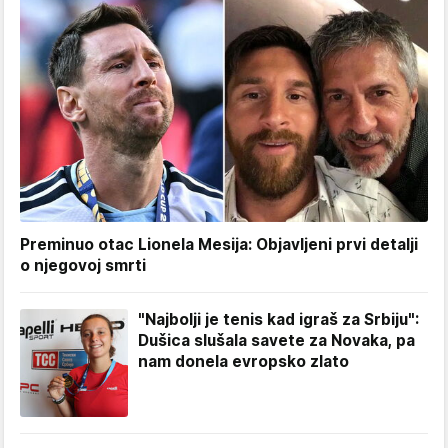
Preminuo otac Lionela Mesija: Objavljeni prvi detalji
o njegovoj smrti
"Najbolji je tenis kad igraš za Srbiju":
Dušica slušala savete za Novaka, pa
nam donela evropsko zlato