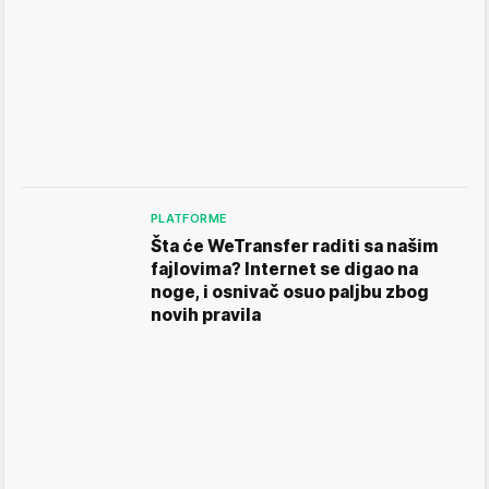
PLATFORME
Šta će WeTransfer raditi sa našim
fajlovima? Internet se digao na
noge, i osnivač osuo paljbu zbog
novih pravila