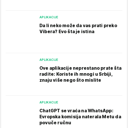
APLIKACIJE
Da li neko može da vas prati preko
Vibera? Evo šta je istina
APLIKACIJE
Ove aplikacije neprestano prate šta
radite: Koriste ih mnogi u Srbiji,
znaju više nego što mislite
APLIKACIJE
ChatGPT se vraća na WhatsApp:
Evropska komisija naterala Metu da
povuče ručnu