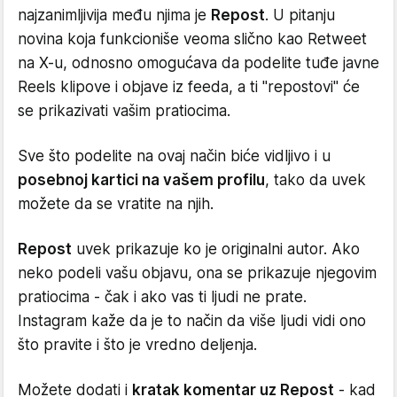
najzanimljivija među njima je
Repost
. U pitanju
novina koja funkcioniše veoma slično kao Retweet
na X-u, odnosno omogućava da podelite tuđe javne
Reels klipove i objave iz feeda, a ti "repostovi" će
se prikazivati vašim pratiocima.
Sve što podelite na ovaj način biće vidljivo i u
posebnoj kartici na vašem profilu
, tako da uvek
možete da se vratite na njih.
Repost
uvek prikazuje ko je originalni autor. Ako
neko podeli vašu objavu, ona se prikazuje njegovim
pratiocima - čak i ako vas ti ljudi ne prate.
Instagram kaže da je to način da više ljudi vidi ono
što pravite i što je vredno deljenja.
Možete dodati i
kratak komentar uz Repost
- kad