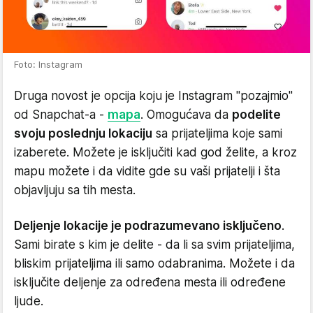
Foto: Instagram
Druga novost je opcija koju je Instagram "pozajmio"
od Snapchat-a -
mapa
. Omogućava da
podelite
svoju poslednju lokaciju
sa prijateljima koje sami
izaberete. Možete je isključiti kad god želite, a kroz
mapu možete i da vidite gde su vaši prijatelji i šta
objavljuju sa tih mesta.
Deljenje lokacije je podrazumevano isključeno
.
Sami birate s kim je delite - da li sa svim prijateljima,
bliskim prijateljima ili samo odabranima. Možete i da
isključite deljenje za određena mesta ili određene
ljude.