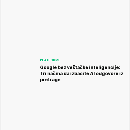
PLATFORME
Google bez veštačke inteligencije:
Tri načina da izbacite AI odgovore iz
pretrage