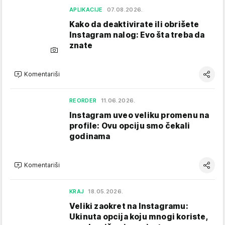
APLIKACIJE
07.08.2026.
Kako da deaktivirate ili obrišete
Instagram nalog: Evo šta treba da
znate
Komentariši
REORDER
11.06.2026.
Instagram uveo veliku promenu na
profile: Ovu opciju smo čekali
godinama
Komentariši
KRAJ
18.05.2026.
Veliki zaokret na Instagramu:
Ukinuta opcija koju mnogi koriste,