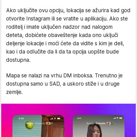
Ako uključite ovu opciju, lokacija se ažurira kad god
otvorite Instagram ili se vratite u aplikaciju. Ako ste
roditelj i imate uključen nadzor nad nalogom
deteta, dobićete obaveštenje kada ono uključi
deljenje lokacije i moći ćete da vidite s kim je deli,
kao i da odlučite da li da ta opcija uopšte bude
dostupna.
Mapa se nalazi na vrhu DM inboksa. Trenutno je
dostupna samo u SAD, a uskoro stiže i u druge
zemlje.