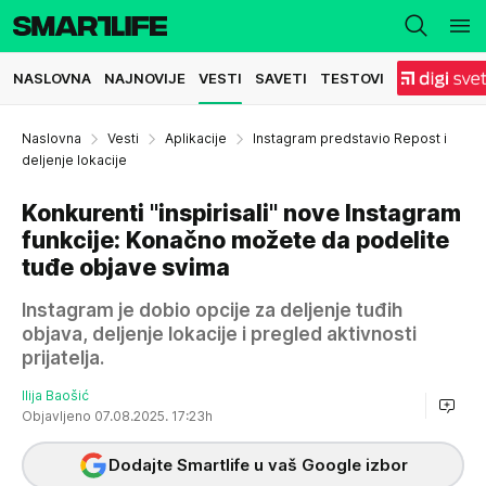
NASLOVNA
NAJNOVIJE
VESTI
SAVETI
TESTOVI
Naslovna
Vesti
Aplikacije
Instagram predstavio Repost i
deljenje lokacije
Konkurenti "inspirisali" nove Instagram
funkcije: Konačno možete da podelite
tuđe objave svima
Instagram je dobio opcije za deljenje tuđih
objava, deljenje lokacije i pregled aktivnosti
prijatelja.
Ilija Baošić
Objavljeno 07.08.2025. 17:23h
Dodajte Smartlife u vaš Google izbor