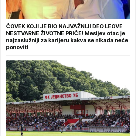
ČOVEK KOJI JE BIO NAJVAŽNIJI DEO LEOVE
NESTVARNE ŽIVOTNE PRIČE! Mesijev otac je
najzaslužniji za karijeru kakva se nikada neće
ponoviti