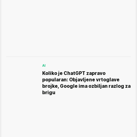
AI
Koliko je ChatGPT zapravo
popularan: Objavljene vrtoglave
brojke, Google ima ozbiljan razlog za
brigu