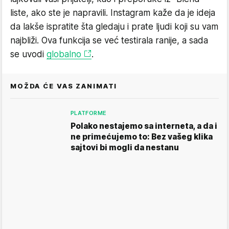
liste, ako ste je napravili. Instagram kaže da je ideja
da lakše ispratite šta gledaju i prate ljudi koji su vam
najbliži. Ova funkcija se već testirala ranije, a sada
se uvodi
globalno
.
MOŽDA ĆE VAS ZANIMATI
PLATFORME
Polako nestajemo sa interneta, a da i
ne primećujemo to: Bez vašeg klika
sajtovi bi mogli da nestanu