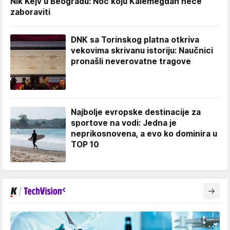
Nik Kejv u Beogradu: Noć koju Kalemegdan neće
zaboraviti
DNK sa Torinskog platna otkriva
vekovima skrivanu istoriju: Naučnici
pronašli neverovatne tragove
Najbolje evropske destinacije za
sportove na vodi: Jedna je
neprikosnovena, a evo ko dominira u
TOP 10