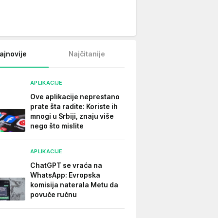
ajnovije
Najčitanije
APLIKACIJE
Ove aplikacije neprestano
prate šta radite: Koriste ih
mnogi u Srbiji, znaju više
nego što mislite
APLIKACIJE
ChatGPT se vraća na
WhatsApp: Evropska
komisija naterala Metu da
povuče ručnu