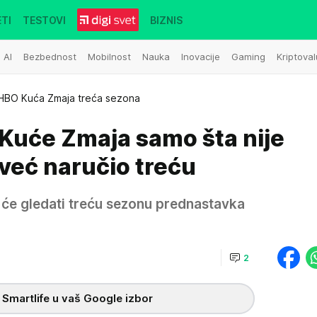
TI
TESTOVI
BIZNIS
AI
Bezbednost
Mobilnost
Nauka
Inovacije
Gaming
Kriptoval
HBO Kuća Zmaja treća sezona
Kuće Zmaja samo šta nije
već naručio treću
 će gledati treću sezonu prednastavka
2
 Smartlife u vaš Google izbor