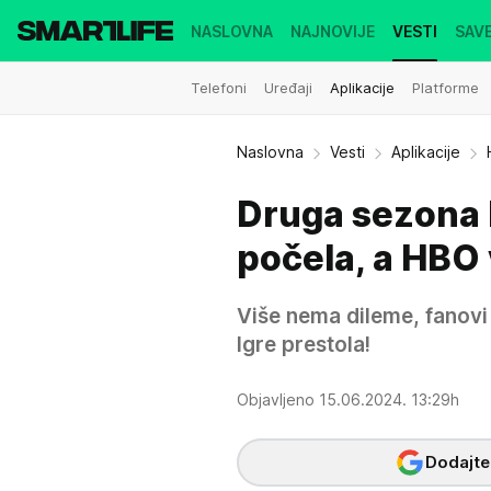
NASLOVNA
NAJNOVIJE
VESTI
SAVE
Telefoni
Uređaji
Aplikacije
Platforme
Naslovna
Vesti
Aplikacije
Druga sezona 
počela, a HBO 
Više nema dileme, fanovi
Igre prestola!
Objavljeno 15.06.2024. 13:29h
Dodajte