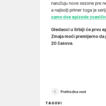
naručuju nove sezone pre neg
a najbolji primer toga je ser
samo dve epizode zvaničn
Gledaoci u Srbiji će prvu 
Zmaja moći premijerno da p
20 časova.
Prethodna vest
TAGOVI