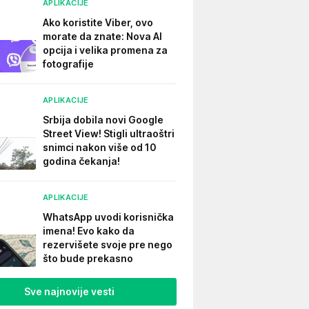
APLIKACIJE
Ako koristite Viber, ovo
morate da znate: Nova AI
opcija i velika promena za
fotografije
APLIKACIJE
Srbija dobila novi Google
Street View! Stigli ultraoštri
snimci nakon više od 10
godina čekanja!
APLIKACIJE
WhatsApp uvodi korisnička
imena! Evo kako da
rezervišete svoje pre nego
što bude prekasno
Sve najnovije vesti