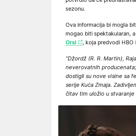
sezonu.
Ova informacija bi mogla bi
mogao biti spektakularan, a 
Orsi
, koja predvodi HBO D
"Džordž (R. R. Martin), Raj
neverovatnih producenata; 
dostigli su nove visine s
serije Kuća Zmaja. Zadivlj
čitav tim uložio u stvaran