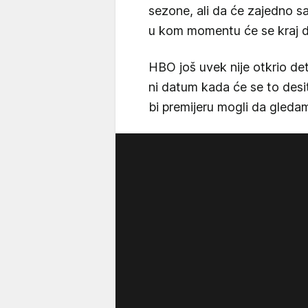
sezone, ali da će zajedno s
u kom momentu će se kraj de
HBO još uvek nije otkrio det
ni datum kada će se to desi
bi premijeru mogli da gleda