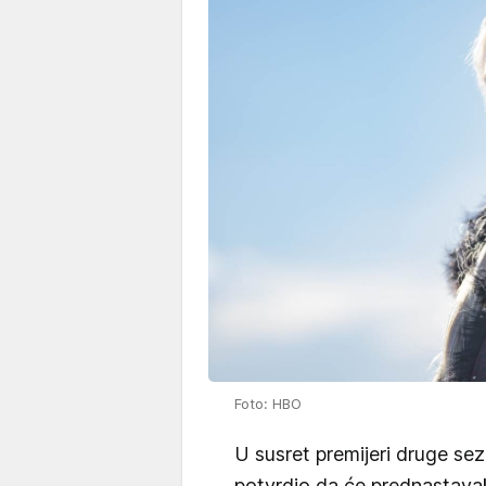
Foto: HBO
U susret premijeri druge se
potvrdio da će prednastavak 