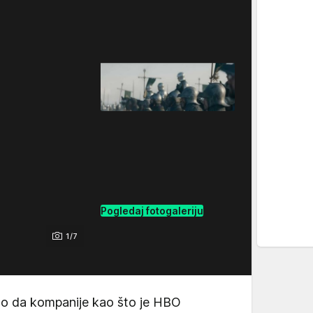
Pogledaj fotogaleriju
1/7
eno da kompanije kao što je HBO