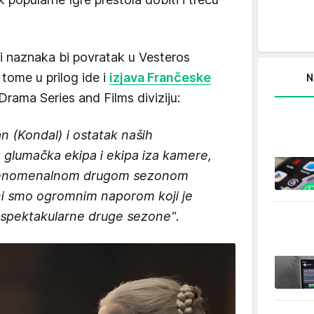
ti naznaka bi povratak u Vesteros
tome u prilog ide i
izjava Frančeske
N
rama Series and Films diviziju:
an (Kondal) i ostatak naših
glumačka ekipa i ekipa iza kamere,
a fenomenalnom drugom sezonom
eni smo ogromnim naporom koji je
je spektakularne druge sezone"
.