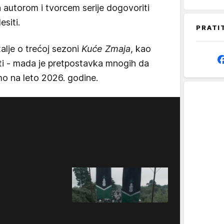
a autorom i tvorcem serije dogovoriti
siti.
PRATI
alje o trećoj sezoni
Kuće Zmaja
, kao
ti - mada je pretpostavka mnogih da
mo na leto 2026. godine.