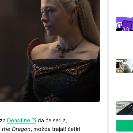
 za
Deadline
da će serija,
 the Dragon
, možda trajati četiri