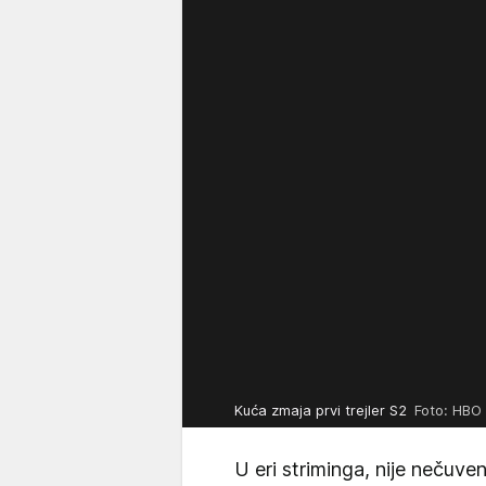
Kuća zmaja prvi trejler S2
Foto: HBO
U eri striminga, nije nečuv