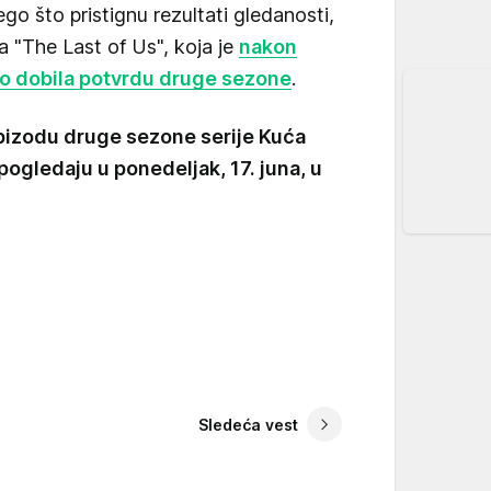
o što pristignu rezultati gledanosti,
ija "The Last of Us", koja je
nakon
o dobila potvrdu druge sezone
.
epizodu druge sezone serije Kuća
ogledaju u ponedeljak, 17. juna, u
Sledeća vest