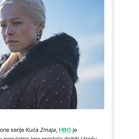
zone serije
Kuća Zmaja
,
HBO
je
popularne Igre prestola dobiti i treću