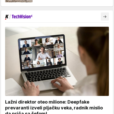
Lažni direktor oteo milione: Deepfake
prevaranti izveli pljačku veka, radnik mislio
da priča sa šefom!