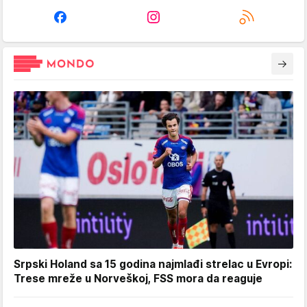
Srpski Holand sa 15 godina najmlađi strelac u Evropi:
Trese mreže u Norveškoj, FSS mora da reaguje