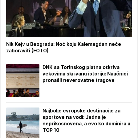
Nik Kejv u Beogradu: Noć koju Kalemegdan neće
zaboraviti (FOTO)
DNK sa Torinskog platna otkriva
vekovima skrivanu istoriju: Naučnici
pronašli neverovatne tragove
Najbolje evropske destinacije za
sportove na vodi: Jedna je
neprikosnovena, a evo ko dominira u
TOP 10