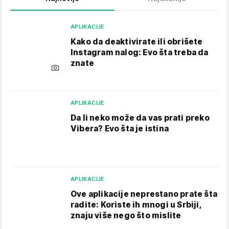
APLIKACIJE
Kako da deaktivirate ili obrišete
Instagram nalog: Evo šta treba da
znate
APLIKACIJE
Da li neko može da vas prati preko
Vibera? Evo šta je istina
APLIKACIJE
Ove aplikacije neprestano prate šta
radite: Koriste ih mnogi u Srbiji,
znaju više nego što mislite