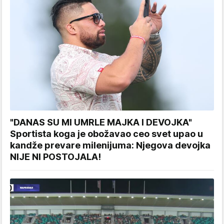
"DANAS SU MI UMRLE MAJKA I DEVOJKA"
Sportista koga je obožavao ceo svet upao u
kandže prevare milenijuma: Njegova devojka
NIJE NI POSTOJALA!