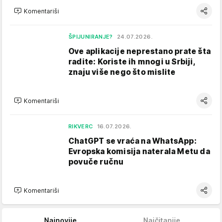
Komentariši
ŠPIJUNIRANJE?
24.07.2026.
Ove aplikacije neprestano prate šta
radite: Koriste ih mnogi u Srbiji,
znaju više nego što mislite
Komentariši
RIKVERC
16.07.2026.
ChatGPT se vraća na WhatsApp:
Evropska komisija naterala Metu da
povuče ručnu
Komentariši
Najnovije
Najčitanije