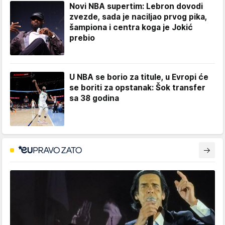
Novi NBA supertim: Lebron dovodi
zvezde, sada je naciljao prvog pika,
šampiona i centra koga je Jokić
prebio
U NBA se borio za titule, u Evropi će
se boriti za opstanak: Šok transfer
sa 38 godina