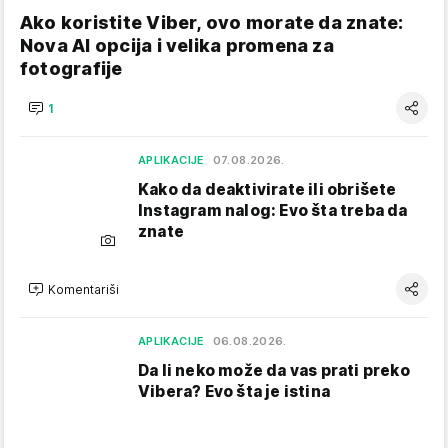
Ako koristite Viber, ovo morate da znate:
Nova AI opcija i velika promena za
fotografije
1
APLIKACIJE
07.08.2026.
Kako da deaktivirate ili obrišete
Instagram nalog: Evo šta treba da
znate
Komentariši
APLIKACIJE
06.08.2026.
Da li neko može da vas prati preko
Vibera? Evo šta je istina