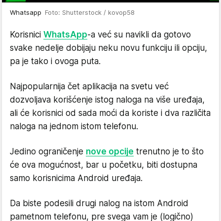
Whatsapp
Foto: Shutterstock / kovop58
Korisnici
WhatsApp
-a već su navikli da gotovo
svake nedelje dobijaju neku novu funkciju ili opciju,
pa je tako i ovoga puta.
Najpopularnija čet aplikacija na svetu već
dozvoljava korišćenje istog naloga na više uređaja,
ali će korisnici od sada moći da koriste i dva različita
naloga na jednom istom telefonu.
Jedino ograničenje
nove opcije
trenutno je to što
će ova mogućnost, bar u početku, biti dostupna
samo korisnicima Android uređaja.
Da biste podesili drugi nalog na istom Android
pametnom telefonu, pre svega vam je (logično)