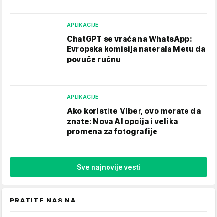
APLIKACIJE
ChatGPT se vraća na WhatsApp:
Evropska komisija naterala Metu da
povuče ručnu
APLIKACIJE
Ako koristite Viber, ovo morate da
znate: Nova AI opcija i velika
promena za fotografije
Sve najnovije vesti
PRATITE NAS NA