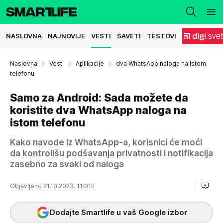
NASLOVNA
NAJNOVIJE
VESTI
SAVETI
TESTOVI
Naslovna
Vesti
Aplikacije
dva WhatsApp naloga na istom
telefonu
Samo za Android: Sada možete da
koristite dva WhatsApp naloga na
istom telefonu
Kako navode iz WhatsApp-a, korisnici će moći
da kontrolišu podšavanja privatnosti i notifikacija
zasebno za svaki od naloga
Objavljeno 21.10.2023. 11:01h
Dodajte Smartlife u vaš Google izbor