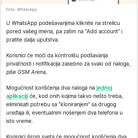
Foto: WhatsApp
U WhatsApp podešavanjima kliknite na strelicu
pored vašeg imena, pa zatim na "Add account" i
pratite dalja uputstva.
Korisnici će moći da kontrolišu podšavanja
privatnosti i notifikacija zasebno za svaki od naloga,
piše
GSM Arena
.
Mogućnost korišćenja dva naloga na
jednoj
aplikaciji
će, kod onih kojima takvo nešto treba,
eliminisati potrebu sa "kloniranjem" sa drugog
uređaja ili, eventualnim nošenjem dva telefona u
isto vreme.
Korisnici širom sveta će mogućnost korišćenja dva