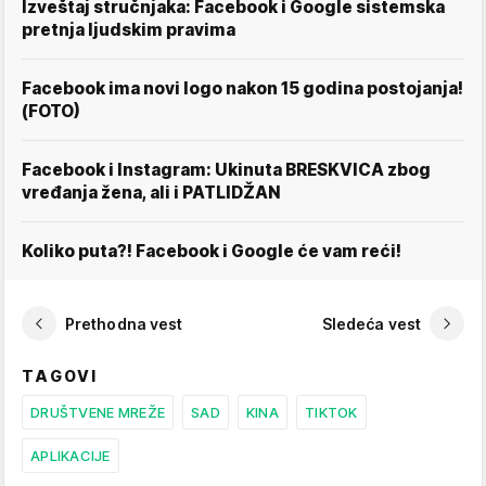
Izveštaj stručnjaka: Facebook i Google sistemska
pretnja ljudskim pravima
Facebook ima novi logo nakon 15 godina postojanja!
(FOTO)
Facebook i Instagram: Ukinuta BRESKVICA zbog
vređanja žena, ali i PATLIDŽAN
Koliko puta?! Facebook i Google će vam reći!
Prethodna vest
Sledeća vest
TAGOVI
DRUŠTVENE MREŽE
SAD
KINA
TIKTOK
APLIKACIJE