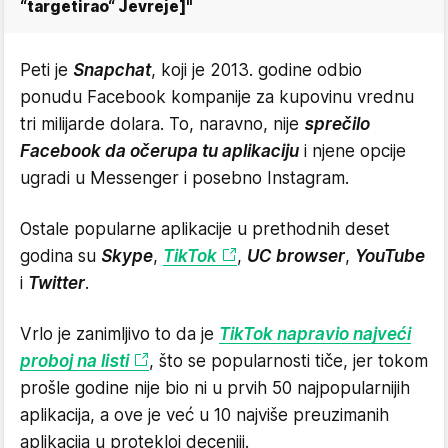
“targetirao“ Jevreje]"
Peti je
Snapchat
, koji je 2013. godine odbio
ponudu Facebook kompanije za kupovinu vrednu
tri milijarde dolara. To, naravno, nije
sprečilo
Facebook da očerupa tu aplikaciju
i njene opcije
ugradi u Messenger i posebno Instagram.
Ostale popularne aplikacije u prethodnih deset
godina su
Skype
,
TikTok
,
UC browser
,
YouTube
i
Twitter
.
Vrlo je zanimljivo to da je
TikTok napravio najveći
proboj na listi
, što se popularnosti tiče, jer tokom
prošle godine nije bio ni u prvih 50 najpopularnijih
aplikacija, a ove je već u 10 najviše preuzimanih
aplikacija u protekloj deceniji.