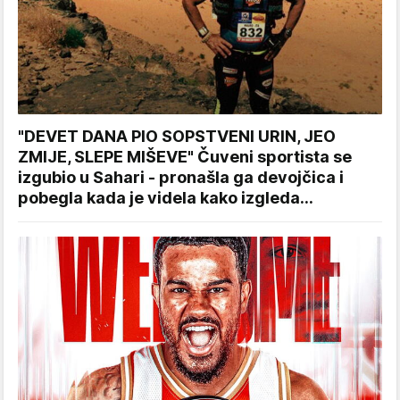
"DEVET DANA PIO SOPSTVENI URIN, JEO
ZMIJE, SLEPE MIŠEVE" Čuveni sportista se
izgubio u Sahari - pronašla ga devojčica i
pobegla kada je videla kako izgleda...