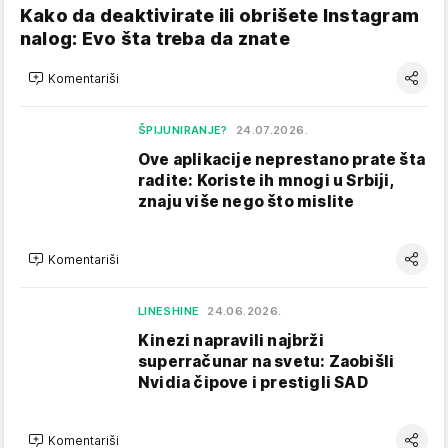
Kako da deaktivirate ili obrišete Instagram
nalog: Evo šta treba da znate
Komentariši
ŠPIJUNIRANJE?
24.07.2026.
Ove aplikacije neprestano prate šta
radite: Koriste ih mnogi u Srbiji,
znaju više nego što mislite
Komentariši
LINESHINE
24.06.2026.
Kinezi napravili najbrži
superračunar na svetu: Zaobišli
Nvidia čipove i prestigli SAD
Komentariši