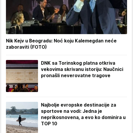
Nik Kejv u Beogradu: Noć koju Kalemegdan neće
zaboraviti (FOTO)
DNK sa Torinskog platna otkriva
vekovima skrivanu istoriju: Naučnici
pronašli neverovatne tragove
Najbolje evropske destinacije za
sportove na vodi: Jedna je
neprikosnovena, a evo ko dominira u
TOP 10