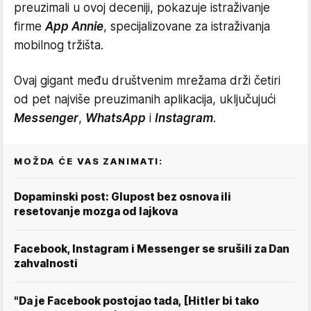
preuzimali u ovoj deceniji, pokazuje istraživanje
firme
App Annie
, specijalizovane za istraživanja
mobilnog tržišta.
Ovaj gigant među društvenim mrežama drži četiri
od pet najviše preuzimanih aplikacija, uključujući
Messenger
,
WhatsApp
i
Instagram
.
MOŽDA ĆE VAS ZANIMATI:
Dopaminski post: Glupost bez osnova ili
resetovanje mozga od lajkova
Facebook, Instagram i Messenger se srušili za Dan
zahvalnosti
"Da je Facebook postojao tada, [Hitler bi tako