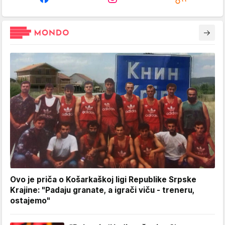
Ovo je priča o Košarkaškoj ligi Republike Srpske
Krajine: "Padaju granate, a igrači viču - treneru,
ostajemo"