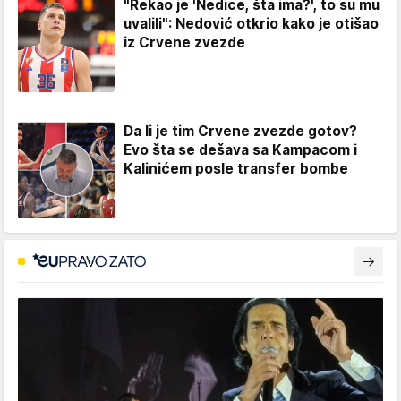
"Rekao je 'Nedice, šta ima?', to su mu
uvalili": Nedović otkrio kako je otišao
iz Crvene zvezde
Da li je tim Crvene zvezde gotov?
Evo šta se dešava sa Kampacom i
Kalinićem posle transfer bombe