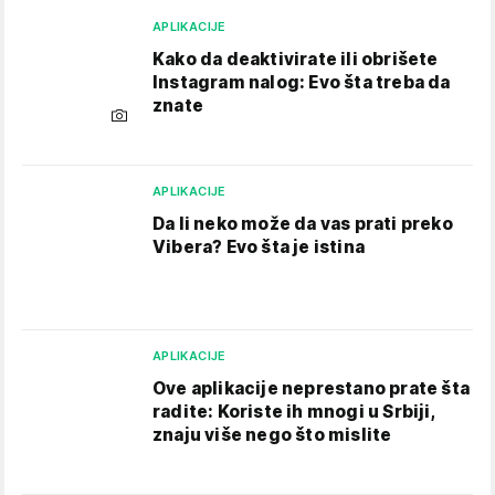
APLIKACIJE
Kako da deaktivirate ili obrišete
Instagram nalog: Evo šta treba da
znate
APLIKACIJE
Da li neko može da vas prati preko
Vibera? Evo šta je istina
APLIKACIJE
Ove aplikacije neprestano prate šta
radite: Koriste ih mnogi u Srbiji,
znaju više nego što mislite