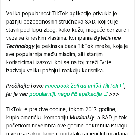
Velika popularnost TikTok aplikacije privukla je
pažnju bezbednosnih stručnjaka SAD, koji su je
stavili pod lupu zbog, kako kažu, moguće cenzure i
veza sa kineskim vlastima. Kompanija
ByteDance
Technology
je pekinška baza TikTok mreže, koja je
sve popularnija među mladim, ali i starijim
korisnicima i izazovi, koji se na toj mreži “vrte“
izazivaju veliku pažnju i reakciju korisnika.
Pročitajte i ovo:
Facebook želi da uništi TikTok
,
jer je već
popularniji, nego FB aplikacija
>>>
TikTok je pre dve godine, tokom 2017. godine,
kupio američku kompaniju
Musical.ly
, a SAD je tek
početkom novembra ove godine pokrenula istragu
u vezi sa sakupljanjem podataka američkih građana