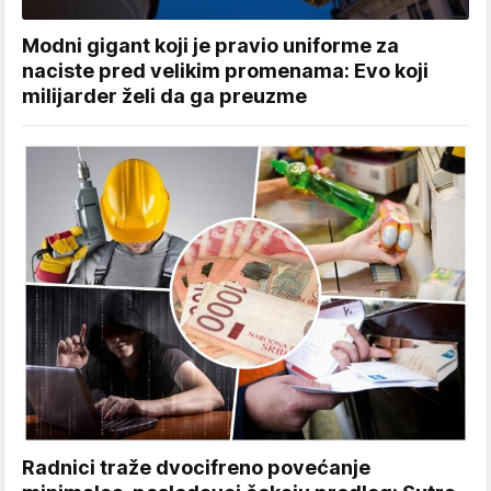
Modni gigant koji je pravio uniforme za
naciste pred velikim promenama: Evo koji
milijarder želi da ga preuzme
Radnici traže dvocifreno povećanje