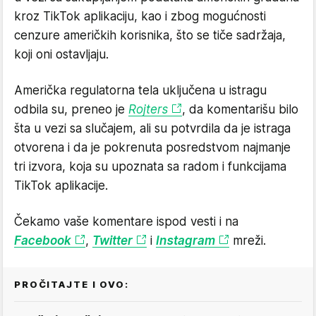
kroz TikTok aplikaciju, kao i zbog mogućnosti
cenzure američkih korisnika, što se tiče sadržaja,
koji oni ostavljaju.
Američka regulatorna tela uključena u istragu
odbila su, preneo je
Rojters
, da komentarišu bilo
šta u vezi sa slučajem, ali su potvrdila da je istraga
otvorena i da je pokrenuta posredstvom najmanje
tri izvora, koja su upoznata sa radom i funkcijama
TikTok aplikacije.
Čekamo vaše komentare ispod vesti i na
Facebook
,
Twitter
i
Instagram
mreži.
PROČITAJTE I OVO: