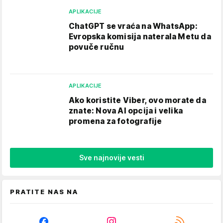
APLIKACIJE
ChatGPT se vraća na WhatsApp:
Evropska komisija naterala Metu da
povuče ručnu
APLIKACIJE
Ako koristite Viber, ovo morate da
znate: Nova AI opcija i velika
promena za fotografije
Sve najnovije vesti
PRATITE NAS NA