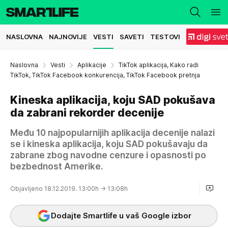
NASLOVNA
NAJNOVIJE
VESTI
SAVETI
TESTOVI
Naslovna
Vesti
Aplikacije
TikTok aplikacija, Kako radi
TikTok, TikTok Facebook konkurencija, TikTok Facebook pretnja
Kineska aplikacija, koju SAD pokušava
da zabrani rekorder decenije
Među 10 najpopularnijih aplikacija decenije nalazi
se i kineska aplikacija, koju SAD pokušavaju da
zabrane zbog navodne cenzure i opasnosti po
bezbednost Amerike.
Objavljeno 18.12.2019. 13:00h
→ 13:08h
Dodajte Smartlife u vaš Google izbor