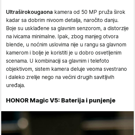
Ultraširokougaona
kamera od 50 MP pruža širok
kadar sa dobrim nivoom detalja, naročito danju.
Boje su usklađene sa glavnim senzorom, a distorzije
na ivicama minimalne. Ipak, zbog manjeg otvora
blende, u noćnim uslovima nije u rangu sa glavnom
kamerom i bolje je koristiti je u dobro osvetljenim
scenama. U kombinaciji sa glavnim i telefoto
objektivom, sistem kamera deluje veoma svestrano
i daleko zrelije nego na većini drugih savitljivih
uređaja.
HONOR Magic V5: Baterija i punjenje