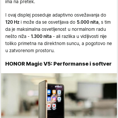
ima na pretek.
I ovaj displej poseduje adaptivno osvežavanja do
120 Hz
i može da se osvetljava do
5.000 nita
, s tim
da je maksimalna osvetljenost u normalnom radu
nešto niža -
1.300 nita
- ali razlika u vidljivosti nije
toliko primetna na direktnom suncu, a pogotovo ne
u zatvorenom prostoru.
HONOR Magic V5: Performanse i softver