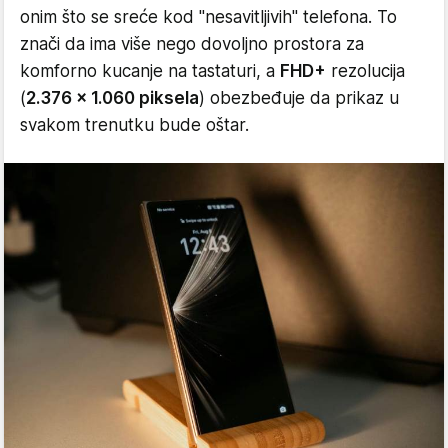
onim što se sreće kod "nesavitljivih" telefona. To
znači da ima više nego dovoljno prostora za
komforno kucanje na tastaturi, a
FHD+
rezolucija
(
2.376 x 1.060 piksela
) obezbeđuje da prikaz u
svakom trenutku bude oštar.