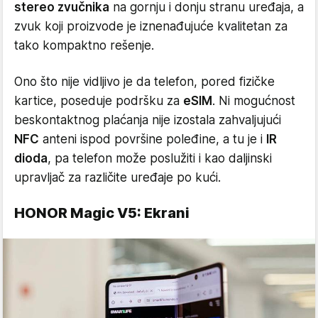
stereo zvučnika
na gornju i donju stranu uređaja, a
zvuk koji proizvode je iznenađujuće kvalitetan za
tako kompaktno rešenje.
Ono što nije vidljivo je da telefon, pored fizičke
kartice, poseduje podršku za
eSIM
. Ni mogućnost
beskontaktnog plaćanja nije izostala zahvaljujući
NFC
anteni ispod površine poleđine, a tu je i
IR
dioda
, pa telefon može poslužiti i kao daljinski
upravljač za različite uređaje po kući.
HONOR Magic V5: Ekrani