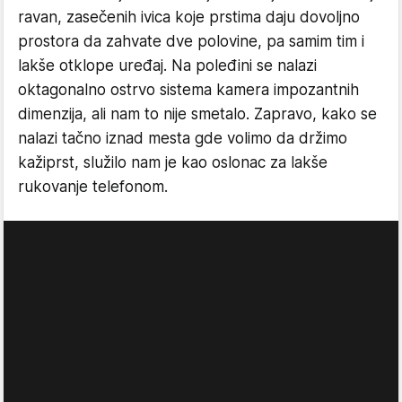
ravan, zasečenih ivica koje prstima daju dovoljno
prostora da zahvate dve polovine, pa samim tim i
lakše otklope uređaj. Na poleđini se nalazi
oktagonalno ostrvo sistema kamera impozantnih
dimenzija, ali nam to nije smetalo. Zapravo, kako se
nalazi tačno iznad mesta gde volimo da držimo
kažiprst, služilo nam je kao oslonac za lakše
rukovanje telefonom.