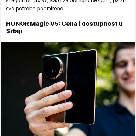
snagom do
50 W
, kao i za obrnuto bežično, pa su
sve potrebe podmirene.
HONOR Magic V5: Cena i dostupnost u
Srbiji