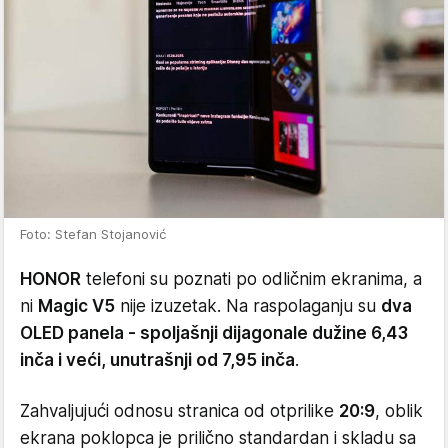
Foto: Stefan Stojanović
HONOR
telefoni su poznati po odličnim ekranima, a
ni
Magic V5
nije izuzetak. Na raspolaganju su
dva
OLED panela - spoljašnji dijagonale dužine 6,43
inča i veći, unutrašnji od 7,95 inča
.
Zahvaljujući odnosu stranica od otprilike
20:9
, oblik
ekrana poklopca je prilično standardan i skladu sa