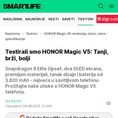
NASLOVNA
NAJNOVIJE
VESTI
SAVETI
TESTOVI
Naslovna
Testovi
HONOR Magic V5 recenzija, utisci, cena i
specifikacije
Testirali smo HONOR Magic V5: Tanji,
brži, bolji
Snapdragon 8 Elite čipset, dva OLED ekrana,
premijum materijali, tanak dizajn i baterija od
5.820 mAh - najveća u savitljivom telefonu.
Pročitajte naše utiske o HONOR Magic V5
telefonu.
Ilija Baošić
Objavljeno 28.08.2025. 21:00h
Dodajte Smartlife u vaš Google izbor