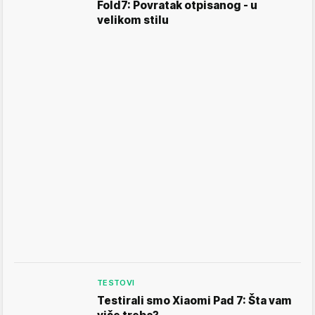
Fold7: Povratak otpisanog - u
velikom stilu
TESTOVI
Testirali smo Xiaomi Pad 7: Šta vam