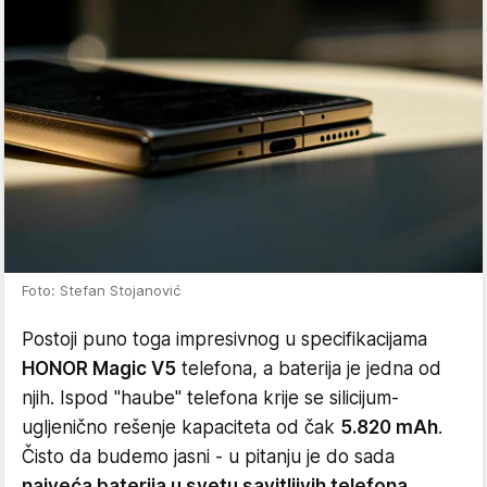
Foto: Stefan Stojanović
Postoji puno toga impresivnog u specifikacijama
HONOR Magic V5
telefona, a baterija je jedna od
njih. Ispod "haube" telefona krije se silicijum-
ugljenično rešenje kapaciteta od čak
5.820 mAh
.
Čisto da budemo jasni - u pitanju je do sada
najveća baterija u svetu savitljivih telefona
.