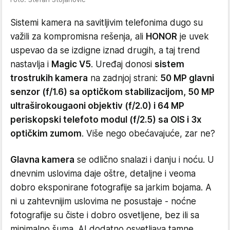
Sistemi kamera na savitljivim telefonima dugo su
važili za kompromisna rešenja, ali
HONOR
je uvek
uspevao da se izdigne iznad drugih, a taj trend
nastavlja i
Magic V5
. Uređaj donosi
sistem
trostrukih kamera
na zadnjoj strani:
50 MP glavni
senzor (f/1.6) sa optičkom stabilizacijom, 50 MP
ultraširokougaoni objektiv (f/2.0) i 64 MP
periskopski telefoto modul (f/2.5) sa OIS i 3x
optičkim zumom
. Više nego obećavajuće, zar ne?
Glavna kamera
se odlično snalazi i danju i noću. U
dnevnim uslovima daje oštre, detaljne i veoma
dobro eksponirane fotografije sa jarkim bojama. A
ni u zahtevnijim uslovima ne posustaje - noćne
fotografije su čiste i dobro osvetljene, bez ili sa
minimalno šuma. AI dodatno osvetljava tamne