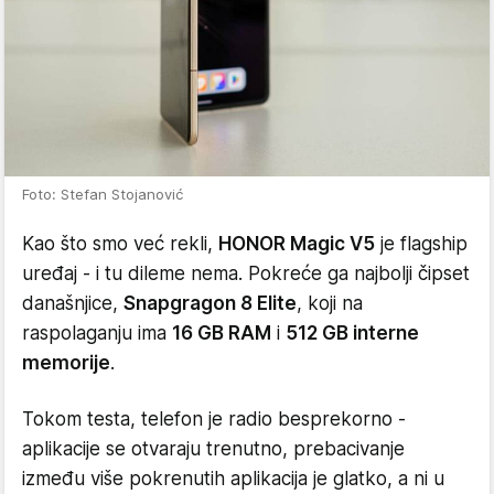
Foto: Stefan Stojanović
Kao što smo već rekli,
HONOR Magic V5
je flagship
uređaj - i tu dileme nema. Pokreće ga najbolji čipset
današnjice,
Snapgragon 8 Elite
, koji na
raspolaganju ima
16 GB RAM
i
512 GB interne
memorije
.
Tokom testa, telefon je radio besprekorno -
aplikacije se otvaraju trenutno, prebacivanje
između više pokrenutih aplikacija je glatko, a ni u