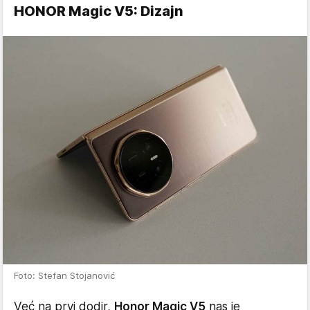
HONOR Magic V5: Dizajn
Foto: Stefan Stojanović
Već na prvi dodir,
Honor Magic V5
nas je