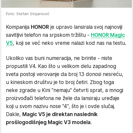
Foto: Stefan Stojanović
Kompanija
HONOR
je upravo lansirala svoj najnoviji
savitljivi telefon na srpskom tržištu -
HONOR Magic
V5
, koji se već neko vreme nalazi kod nas na testu.
Ukoliko vas buni numeracija, ne brinite - niste
propustili V4. Kao što u velikom delu zapadnog
sveta postoji verovanje da broj 13 donosi nesreću,
u kineskom društvu je to broj četiri. Zbog toga
neke zgrade u Kini "nemaju" četvrti sprat, a mnogi
proizvođači telefona ne žele da lansiraju uređaje
koji u svom nazivu nose "4", što je i ovde slučaj.
Dakle,
Magic V5 je direktan naslednik
prošlogodišnjeg Magic V3 modela
.