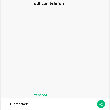
odličan telefon
TESTOVI
Testirali smo Huawei Mate X6:
Komentariši
Premijum izrada i kamere koje