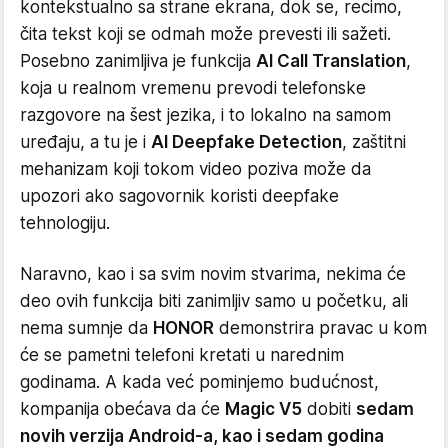
kontekstualno sa strane ekrana, dok se, recimo,
čita tekst koji se odmah može prevesti ili sažeti.
Posebno zanimljiva je funkcija
AI Call Translation
,
koja u realnom vremenu prevodi telefonske
razgovore na šest jezika, i to lokalno na samom
uređaju, a tu je i
AI Deepfake Detection
, zaštitni
mehanizam koji tokom video poziva može da
upozori ako sagovornik koristi deepfake
tehnologiju.
Naravno, kao i sa svim novim stvarima, nekima će
deo ovih funkcija biti zanimljiv samo u početku, ali
nema sumnje da
HONOR
demonstrira pravac u kom
će se pametni telefoni kretati u narednim
godinama. A kada već pominjemo budućnost,
kompanija obećava da će
Magic V5
dobiti
sedam
novih verzija Android-a, kao i sedam godina