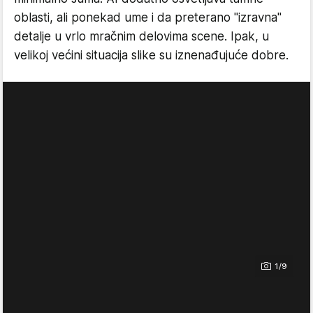
oblasti, ali ponekad ume i da preterano "izravna"
detalje u vrlo mračnim delovima scene. Ipak, u
velikoj većini situacija slike su iznenađujuće dobre.
1/9