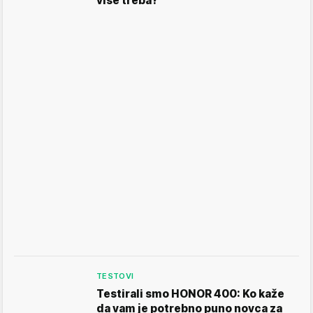
više treba?
TESTOVI
Testirali smo HONOR 400: Ko kaže
da vam je potrebno puno novca za