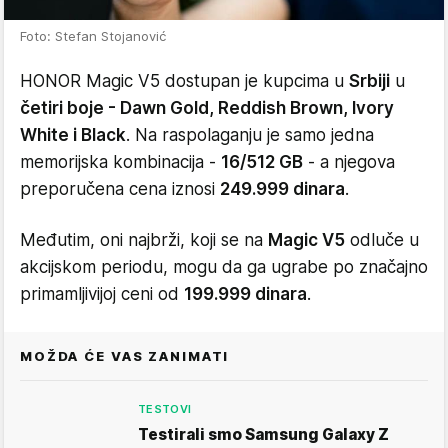
Foto: Stefan Stojanović
HONOR Magic V5 dostupan je kupcima u
Srbiji
u
četiri boje - Dawn Gold, Reddish Brown, Ivory
White i Black
. Na raspolaganju je samo jedna
memorijska kombinacija -
16/512 GB
- a njegova
preporučena cena iznosi
249.999 dinara
.
Međutim, oni najbrži, koji se na
Magic V5
odluče u
akcijskom periodu, mogu da ga ugrabe po značajno
primamljivijoj ceni od
199.999 dinara
.
MOŽDA ĆE VAS ZANIMATI
TESTOVI
Testirali smo Samsung Galaxy Z