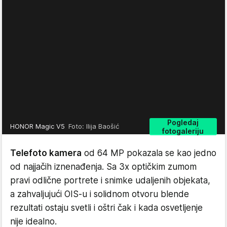
Pogledaj
HONOR Magic V5
Foto: Ilija Baošić
fotogaleriju
Telefoto kamera
od 64 MP pokazala se kao jedno
od najjačih iznenađenja. Sa 3x optičkim zumom
pravi odlične portrete i snimke udaljenih objekata,
a zahvaljujući OIS-u i solidnom otvoru blende
rezultati ostaju svetli i oštri čak i kada osvetljenje
nije idealno.