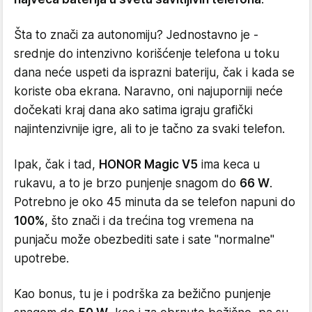
Šta to znači za autonomiju? Jednostavno je -
srednje do intenzivno korišćenje telefona u toku
dana neće uspeti da isprazni bateriju, čak i kada se
koriste oba ekrana. Naravno, oni najuporniji neće
dočekati kraj dana ako satima igraju grafički
najintenzivnije igre, ali to je tačno za svaki telefon.
Ipak, čak i tad,
HONOR Magic V5
ima keca u
rukavu, a to je brzo punjenje snagom do
66 W
.
Potrebno je oko 45 minuta da se telefon napuni do
100%
, što znači i da trećina tog vremena na
punjaču može obezbediti sate i sate "normalne"
upotrebe.
Kao bonus, tu je i podrška za bežično punjenje