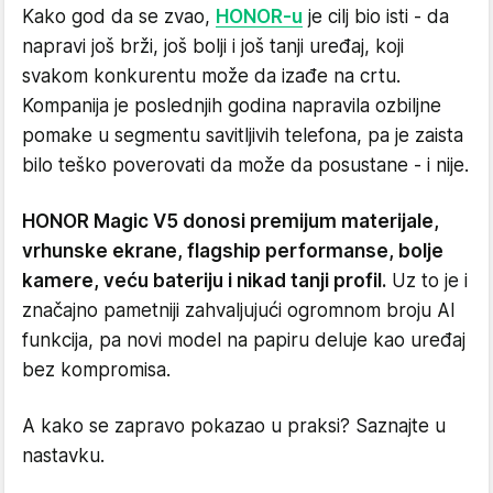
Kako god da se zvao,
HONOR-u
je cilj bio isti - da
napravi još brži, još bolji i još tanji uređaj, koji
svakom konkurentu može da izađe na crtu.
Kompanija je poslednjih godina napravila ozbiljne
pomake u segmentu savitljivih telefona, pa je zaista
bilo teško poverovati da može da posustane - i nije.
HONOR Magic V5 donosi premijum materijale,
vrhunske ekrane, flagship performanse, bolje
kamere, veću bateriju i nikad tanji profil.
Uz to je i
značajno pametniji zahvaljujući ogromnom broju AI
funkcija, pa novi model na papiru deluje kao uređaj
bez kompromisa.
A kako se zapravo pokazao u praksi? Saznajte u
nastavku.