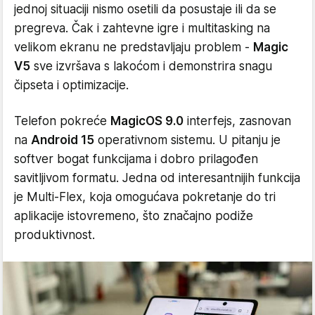
jednoj situaciji nismo osetili da posustaje ili da se
pregreva. Čak i zahtevne igre i multitasking na
velikom ekranu ne predstavljaju problem -
Magic
V5
sve izvršava s lakoćom i demonstrira snagu
čipseta i optimizacije.
Telefon pokreće
MagicOS 9.0
interfejs, zasnovan
na
Android 15
operativnom sistemu. U pitanju je
softver bogat funkcijama i dobro prilagođen
savitljivom formatu. Jedna od interesantnijih funkcija
je Multi-Flex, koja omogućava pokretanje do tri
aplikacije istovremeno, što značajno podiže
produktivnost.