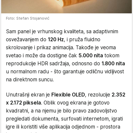
Foto: Stefan Stojanović
Sam panel je vrhunskog kvaliteta, sa adaptivnim
osvežavanjem do
120 Hz
, i pruža fluidno
skrolovanje i prikaz animacija. Takođe je veoma
svetao i može da dostigne čak
5.000 nita
tokom
reprodukcije HDR sadržaja, odnosno do
1.800 nita
u normalnom radu - što garantuje odličnu vidljivost
na direktnom suncu.
Unutrašnji ekran je
Flexible OLED
, rezolucije
2.352
x 2.172 piksela
. Oblik ovog ekrana je gotovo
kvadratni, a na njemu je bilo pravo zadovoljstvo
pregledati dokumenta, surfovati internetom, igrati
igre ili koristiti više aplikacija odjednom - prostora