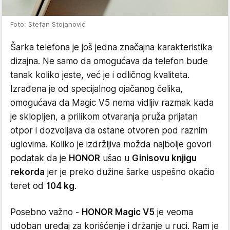
Foto: Stefan Stojanović
Šarka telefona je još jedna značajna karakteristika
dizajna. Ne samo da omogućava da telefon bude
tanak koliko jeste, već je i odličnog kvaliteta.
Izrađena je od specijalnog ojačanog čelika,
omogućava da Magic V5 nema vidljiv razmak kada
je sklopljen, a prilikom otvaranja pruža prijatan
otpor i dozvoljava da ostane otvoren pod raznim
uglovima. Koliko je izdržljiva možda najbolje govori
podatak da je
HONOR
ušao u
Ginisovu knjigu
rekorda
jer je preko dužine šarke uspešno okačio
teret od
104 kg
.
Posebno važno -
HONOR Magic V5
je veoma
udoban uređaj za korišćenje i držanje u ruci. Ram je