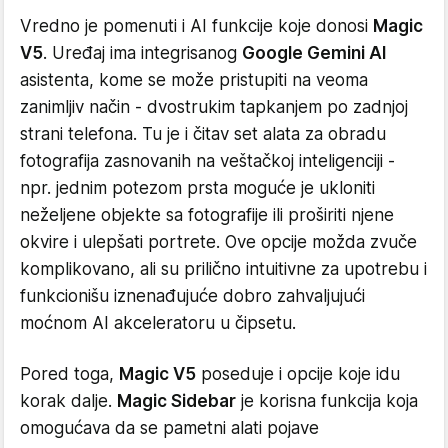
Vredno je pomenuti i AI funkcije koje donosi
Magic
V5
. Uređaj ima integrisanog
Google Gemini AI
asistenta, kome se može pristupiti na veoma
zanimljiv način - dvostrukim tapkanjem po zadnjoj
strani telefona. Tu je i čitav set alata za obradu
fotografija zasnovanih na veštačkoj inteligenciji -
npr. jednim potezom prsta moguće je ukloniti
neželjene objekte sa fotografije ili proširiti njene
okvire i ulepšati portrete. Ove opcije možda zvuče
komplikovano, ali su prilično intuitivne za upotrebu i
funkcionišu iznenađujuće dobro zahvaljujući
moćnom AI akceleratoru u čipsetu.
Pored toga,
Magic V5
poseduje i opcije koje idu
korak dalje.
Magic Sidebar
je korisna funkcija koja
omogućava da se pametni alati pojave