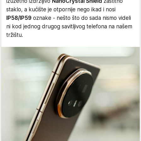
izuzetno izdržljivo
NanoCrystal Shield
zaštitno
staklo, a kućište je otpornije nego ikad i nosi
IP58/IP59
oznake - nešto što do sada nismo videli
ni kod jednog drugog savitljivog telefona na našem
tržištu.