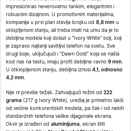
impresionirao neverovatno tankim, elegantnim i
robusnim dizajnom. U promotivnim materijalima,
kompanija u prvi plan stavlja brojku od
8,8 mm
u
sklopljenom stanju, ali treba imati na umu da je to
debljina modela koji dolazi u "Ivory White" boji, koji
je zapravo najtanji savitljivi telefon na svetu. Sve
drugi boje, uključujući i "Dawn Gold" koja se našla
kod nas na testu, imaju profil debljine ravno
9 mm
.
U otklopljenom stanju, debljina iznosi
4,1, odnosno
4,2 mm
.
Nije ni previše težak. Zahvaljujući težini od
222
grama
(217 g Ivory White), uređaj je primetno lakši
od većine konkurentskih modela, pa čak i od nekih
standardnih telefona velike dijagonale ekrana.
Okvir je izrađen od
aluminijuma
, ekran štiti