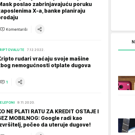
Mask poslao zabrinjavajuću poruku
zaposlenima X-a, banke planiraju
prodaju
Komentariši
N
RIPTOVALUTE
7.12.2022.
Kripto rudari vraćaju svoje mašine
zbog nemogućnosti otplate dugova
1
ELEFONI
9.11.2020.
KO NE PLATI RATU ZA KREDIT OSTAJE I
BEZ MOBILNOG: Google radi kao
izvršitelj, počeo da uteruje dugove!