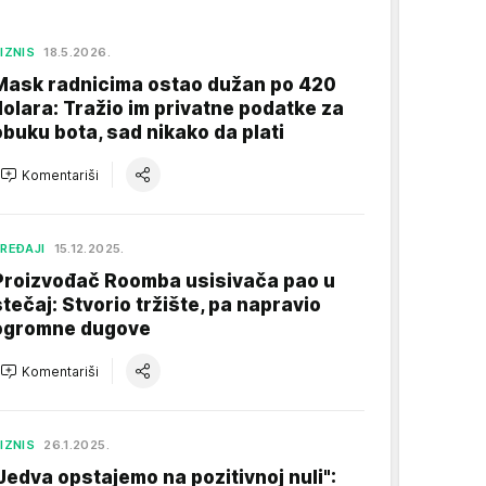
IZNIS
18.5.2026.
Mask radnicima ostao dužan po 420
dolara: Tražio im privatne podatke za
obuku bota, sad nikako da plati
Komentariši
REĐAJI
15.12.2025.
Proizvođač Roomba usisivača pao u
stečaj: Stvorio tržište, pa napravio
ogromne dugove
Komentariši
IZNIS
26.1.2025.
"Jedva opstajemo na pozitivnoj nuli":