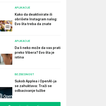
APLIKACIJE
Kako da deaktivirate ili
obrišete Instagram nalog:
Evo šta treba da znate
APLIKACIJE
Da li neko može da vas prati
preko Vibera? Evo šta je
istina
BEZBEDNOST
Sukob Applea i OpenAI-ja
se zahuktava: Traži se
odbacivanje tužbe