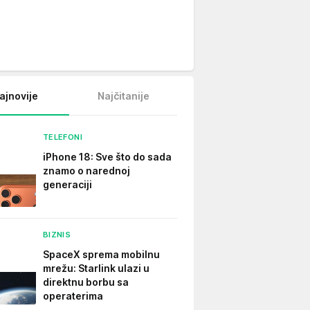
ajnovije
Najčitanije
TELEFONI
iPhone 18: Sve što do sada
znamo o narednoj
generaciji
BIZNIS
SpaceX sprema mobilnu
mrežu: Starlink ulazi u
direktnu borbu sa
operaterima