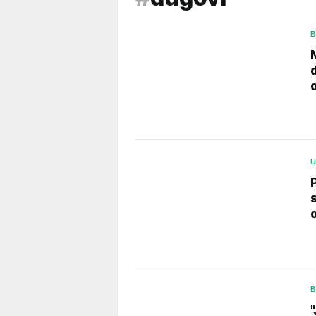
B
U
B