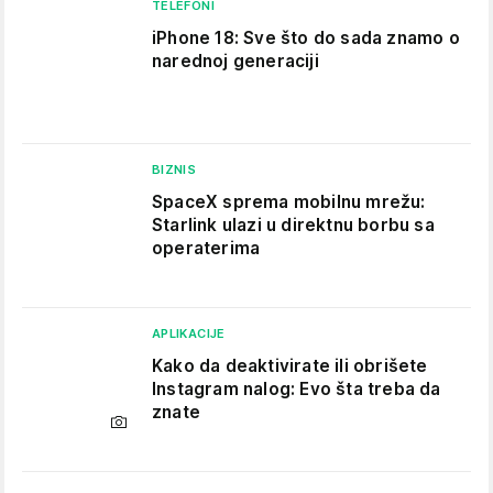
TELEFONI
iPhone 18: Sve što do sada znamo o
narednoj generaciji
BIZNIS
SpaceX sprema mobilnu mrežu:
Starlink ulazi u direktnu borbu sa
operaterima
APLIKACIJE
Kako da deaktivirate ili obrišete
Instagram nalog: Evo šta treba da
znate