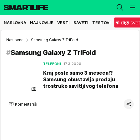
NASLOVNA
NAJNOVIJE
VESTI
SAVETI
TESTOVI
Naslovna
Samsung Galaxy Z TriFold
#
Samsung Galaxy Z TriFold
TELEFONI
17.3.2026.
Kraj posle samo 3 meseca!?
Samsung obustavlja prodaju
trostruko savitljivog telefona
Komentariši