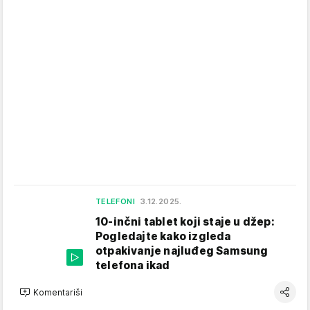
TELEFONI
3.12.2025.
10-inčni tablet koji staje u džep:
Pogledajte kako izgleda
otpakivanje najluđeg Samsung
telefona ikad
Komentariši