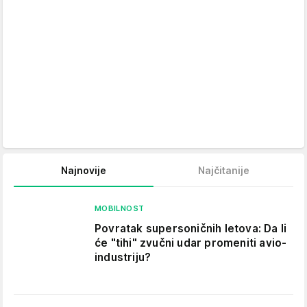
Najnovije
Najčitanije
MOBILNOST
Povratak supersoničnih letova: Da li
će "tihi" zvučni udar promeniti avio-
industriju?