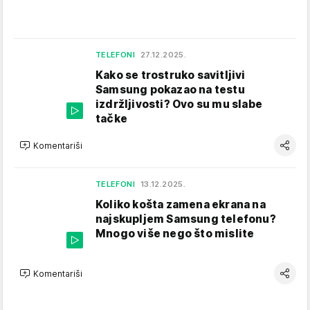
TELEFONI
27.12.2025.
Kako se trostruko savitljivi
Samsung pokazao na testu
izdržljivosti? Ovo su mu slabe
tačke
Komentariši
TELEFONI
13.12.2025.
Koliko košta zamena ekrana na
najskupljem Samsung telefonu?
Mnogo više nego što mislite
Komentariši