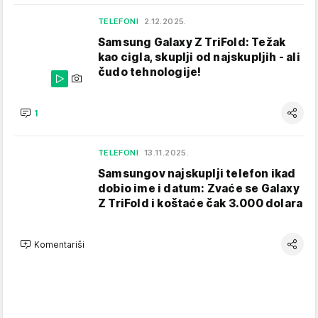
TELEFONI
2.12.2025.
Samsung Galaxy Z TriFold: Težak
kao cigla, skuplji od najskupljih - ali
čudo tehnologije!
1
TELEFONI
13.11.2025.
Samsungov najskuplji telefon ikad
dobio ime i datum: Zvaće se Galaxy
Z TriFold i koštaće čak 3.000 dolara
Komentariši