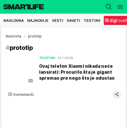
NASLOVNA
NAJNOVIJE
VESTI
SAVETI
TESTOVI
Naslovna
prototip
#
prototip
TELEFONI
12.1.2026.
Ovaj telefon Xiaomi nikada neće
lansirati: Procurilo šta je gigant
spremao pre nego što je odustao
Komentariši