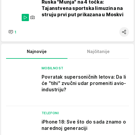
Ruska "Munja" na 4 točka:
Tajanstvena sportska limuzina na
struju prvi put prikazana u Moskvi
1
Najnovije
Najčitanije
MOBILNOST
Povratak supersoničnih letova: Da li
će "tihi" zvučni udar promeniti avio-
industriju?
TELEFONI
iPhone 18: Sve što do sada znamo o
narednoj generaciji