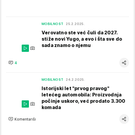
MOBILNOST
25.2.2025.
Verovatno ste već čuli da 2027.
stiže novi Yugo, a evo i šta sve do
sada znamo o njemu
4
MOBILNOST
24.2.2025.
Istorijski let "prvog pravog"
letećeg automobila: Proizvodnja
počinje uskoro, već prodato 3.300
komada
Komentariši