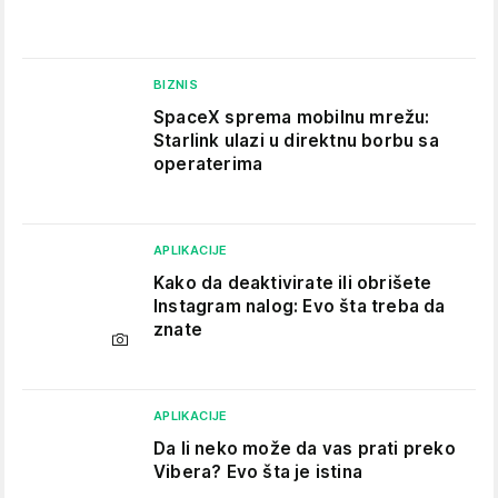
BIZNIS
SpaceX sprema mobilnu mrežu:
Starlink ulazi u direktnu borbu sa
operaterima
APLIKACIJE
Kako da deaktivirate ili obrišete
Instagram nalog: Evo šta treba da
znate
APLIKACIJE
Da li neko može da vas prati preko
Vibera? Evo šta je istina