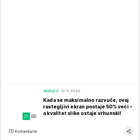
UREĐAJI
12.11.2024.
Kada se maksimalno razvuče, ovaj
rastegljivi ekran postaje 50% veći –
a kvalitet slike ostaje vrhunski!
Komentariši