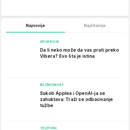
Najnovije
Najčitanije
APLIKACIJE
Da li neko može da vas prati preko
Vibera? Evo šta je istina
BEZBEDNOST
Sukob Applea i OpenAI-ja se
zahuktava: Traži se odbacivanje
tužbe
TELEFONI