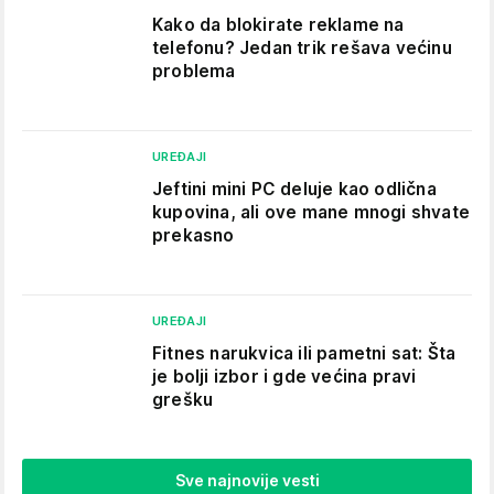
Kako da blokirate reklame na
telefonu​? Jedan trik rešava većinu
problema
UREĐAJI
Jeftini mini PC deluje kao odlična
kupovina, ali ove mane mnogi shvate
prekasno
UREĐAJI
Fitnes narukvica ili pametni sat: Šta
je bolji izbor i gde većina pravi
grešku
Sve najnovije vesti