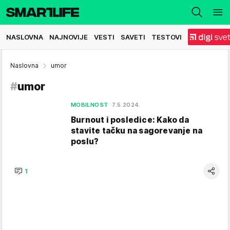
NASLOVNA
NAJNOVIJE
VESTI
SAVETI
TESTOVI
Naslovna
umor
#
umor
MOBILNOST
7.5.2024.
Burnout i posledice: Kako da
stavite tačku na sagorevanje na
poslu?
1