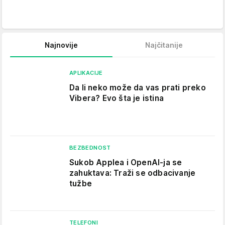
Najnovije
Najčitanije
APLIKACIJE
Da li neko može da vas prati preko
Vibera? Evo šta je istina
BEZBEDNOST
Sukob Applea i OpenAI-ja se
zahuktava: Traži se odbacivanje
tužbe
TELEFONI