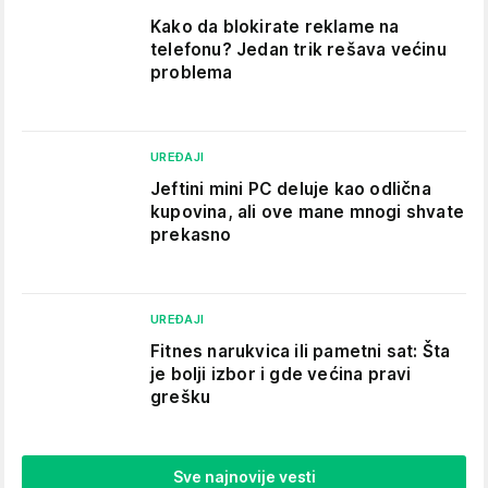
Kako da blokirate reklame na
telefonu​? Jedan trik rešava većinu
problema
UREĐAJI
Jeftini mini PC deluje kao odlična
kupovina, ali ove mane mnogi shvate
prekasno
UREĐAJI
Fitnes narukvica ili pametni sat: Šta
je bolji izbor i gde većina pravi
grešku
Sve najnovije vesti