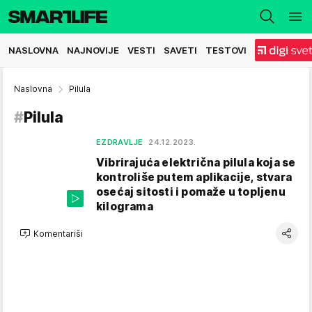
NASLOVNA
NAJNOVIJE
VESTI
SAVETI
TESTOVI
Naslovna
Pilula
#
Pilula
EZDRAVLJE
24.12.2023.
Vibrirajuća električna pilula koja se
kontroliše putem aplikacije, stvara
osećaj sitosti i pomaže u topljenu
kilograma
Komentariši