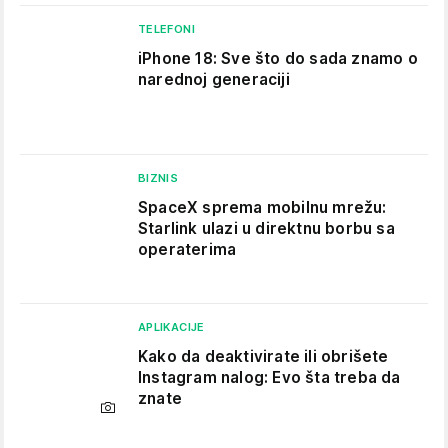
TELEFONI
iPhone 18: Sve što do sada znamo o
narednoj generaciji
BIZNIS
SpaceX sprema mobilnu mrežu:
Starlink ulazi u direktnu borbu sa
operaterima
APLIKACIJE
Kako da deaktivirate ili obrišete
Instagram nalog: Evo šta treba da
znate