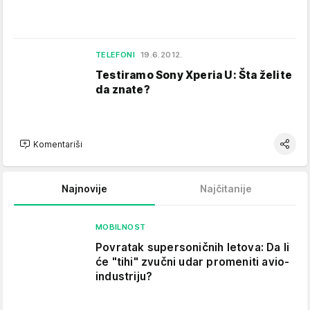
TELEFONI
19.6.2012.
Testiramo Sony Xperia U: Šta želite
da znate?
Komentariši
Najnovije
Najčitanije
MOBILNOST
Povratak supersoničnih letova: Da li
će "tihi" zvučni udar promeniti avio-
industriju?