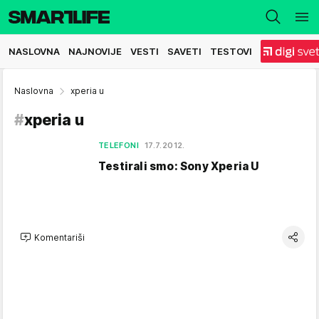
NASLOVNA
NAJNOVIJE
VESTI
SAVETI
TESTOVI
Naslovna
xperia u
#
xperia u
TELEFONI
17.7.2012.
Testirali smo: Sony Xperia U
Komentariši