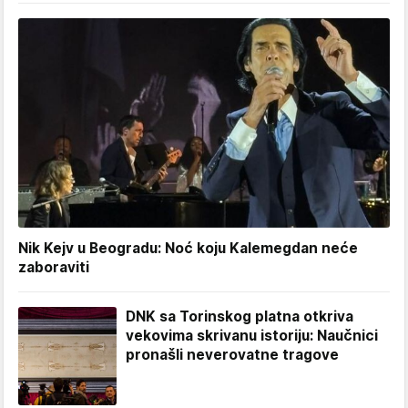
Nik Kejv u Beogradu: Noć koju Kalemegdan neće
zaboraviti
DNK sa Torinskog platna otkriva
vekovima skrivanu istoriju: Naučnici
pronašli neverovatne tragove