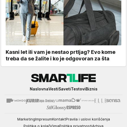
Kasni let ili vam je nestao prtljag? Evo kome
treba da se žalite i ko je odgovoran za šta
Smartlife
Naslovna
Vesti
Saveti
Testovi
Biznis
Marketing
Impresum
Kontakt
Pravila i uslovi korišćenja
Politika o kolačićima
Politika privatnosti
Arhiva