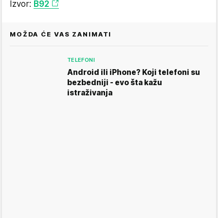
Izvor:
B92
MOŽDA ĆE VAS ZANIMATI
TELEFONI
Android ili iPhone? Koji telefoni su
bezbedniji - evo šta kažu
istraživanja