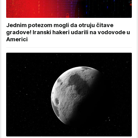
Jednim potezom mogli da otruju čitave
gradove! Iranski hakeri udarili na vodovode u
Americi