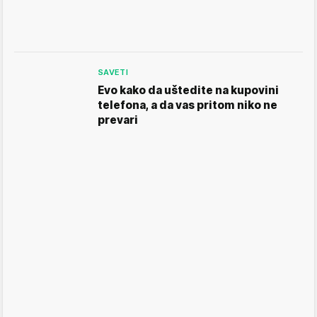
SAVETI
Evo kako da uštedite na kupovini
telefona, a da vas pritom niko ne
prevari