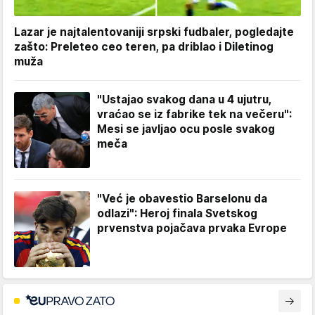
Lazar je najtalentovaniji srpski fudbaler, pogledajte
zašto: Preleteo ceo teren, pa driblao i Diletinog
muža
"Ustajao svakog dana u 4 ujutru,
vraćao se iz fabrike tek na večeru":
Mesi se javljao ocu posle svakog
meča
"Već je obavestio Barselonu da
odlazi": Heroj finala Svetskog
prvenstva pojačava prvaka Evrope