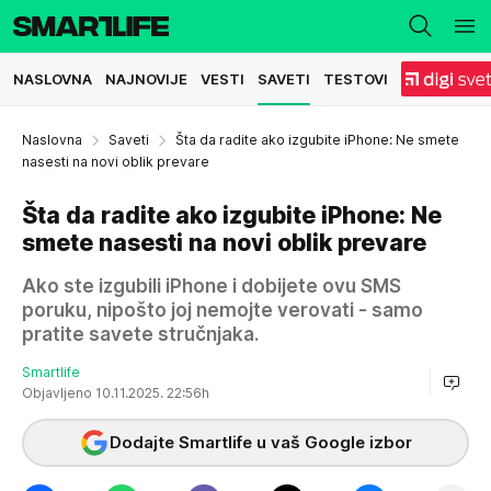
NASLOVNA
NAJNOVIJE
VESTI
SAVETI
TESTOVI
Naslovna
Saveti
Šta da radite ako izgubite iPhone: Ne smete
nasesti na novi oblik prevare
Šta da radite ako izgubite iPhone: Ne
smete nasesti na novi oblik prevare
Ako ste izgubili iPhone i dobijete ovu SMS
poruku, nipošto joj nemojte verovati - samo
pratite savete stručnjaka.
Smartlife
Objavljeno 10.11.2025. 22:56h
Dodajte Smartlife u vaš Google izbor