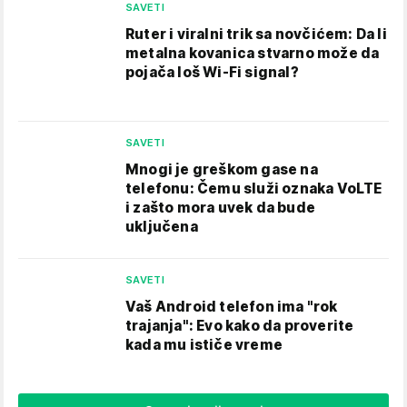
SAVETI
Ruter i viralni trik sa novčićem: Da li
metalna kovanica stvarno može da
pojača loš Wi-Fi signal?
SAVETI
Mnogi je greškom gase na
telefonu: Čemu služi oznaka VoLTE
i zašto mora uvek da bude
uključena
SAVETI
Vaš Android telefon ima "rok
trajanja": Evo kako da proverite
kada mu ističe vreme