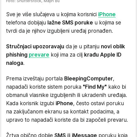
Foto: Shutterstock, Majin Bu
Sve je više slučajeva u kojima korisnici
iPhone
telefona dobijaju
lažne SMS poruke
u kojima se
tvrdi da je njihov izgubljeni uređaj pronađen.
Stručnjaci upozoravaju
da je u pitanju
novi oblik
phishing
prevare
koji ima za cilj
krađu Apple ID
naloga
.
Prema izveštaju portala
BleepingComputer
,
napadači koriste sistem poruka
"Find My"
kako bi
obmanuli vlasnike izgubljenih ili ukradenih uređaja.
Kada korisnik izgubi
iPhone
, često ostavi poruku
na zaključanom ekranu sa kontakt podacima, a
upravo to napadači koriste da bi započeli prevaru.
Žrtva obično dobije
SMS
ili
iMessage
poruku koja