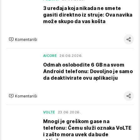
3 uređaja koja nikada ne smete
gasiti direktno iz struje: Ova navika
može skupo da vas košta
Komentariši
AICORE
26.06.2026.
Odmah oslobodite 6 GB na svom
Android telefonu: Dovoljno je samo
da deaktivirate ovu aplikaciju
Komentariši
VOLTE
23.06.2026.
Mnogi je greškom gase na
telefonu: Čemu služi oznaka VoLTE
i zašto mora uvek da bude