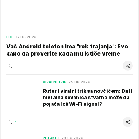
EOL
17.06.2026.
Vaš Android telefon ima "rok trajanja": Evo
kako da proverite kada mu ističe vreme
1
VIRALNI TRIK
25.06.2026.
Ruter i viralni trik sa novčićem: Da li
metalna kovanica stvarno može da
pojača loš Wi-Fi signal?
1
POLAKO!
29.06.2026.