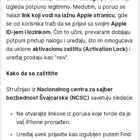
izgleda potpuno legitimno. Međutim, u poruci se
nalazi
link koji vodi na lažnu Apple stranicu
, gde
se od korisnika traži da se prijavi sa svojim
Apple
ID-jem i lozinkom
. Čim to učini, prevaranti dobijaju
potpuni pristup nalogu i uređaju, što im omogućava
da uklone
aktivacionu zaštitu (Activation Lock)
i
uređaj prodaju kao "nov".
Kako da se zaštitite
Stručnjaci iz
Nacionalnog centra za sajber
bezbednost Švajcarske (NCSC)
savetuju sledeće:
Ne otvarajte linkove iz poruka koje tvrde da je
vaš iPhone pronađen.
Uređaj uvek prijavite kao izgubljen putem Find