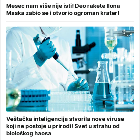
Mesec nam više nije isti! Deo rakete Ilona
Maska zabio se i otvorio ogroman krater!
Veštačka inteligencija stvorila nove viruse
koji ne postoje u prirodi! Svet u strahu od
biološkog haosa