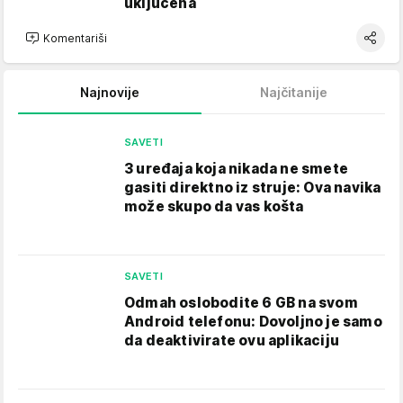
uključena
Komentariši
Najnovije
Najčitanije
SAVETI
3 uređaja koja nikada ne smete
gasiti direktno iz struje: Ova navika
može skupo da vas košta
SAVETI
Odmah oslobodite 6 GB na svom
Android telefonu: Dovoljno je samo
da deaktivirate ovu aplikaciju