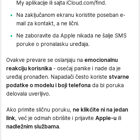
My aplikacije ili sajta iCloud.com/find.
Na zaključanom ekranu koristite poseban e-
mail za kontakt, a ne lični.
Ne zaboravite da Apple nikada ne šalje SMS
poruke o pronalasku uređaja.
Ovakve prevare se oslanjaju na
emocionalnu
reakciju korisnika
- osećaj panike i nade da je
uređaj pronađen. Napadači često koriste
stvarne
podatke o modelu i boji telefona
da bi poruka
delovala uverljivo.
Ako primite sličnu poruku,
ne klikćite ni na jedan
link
, već je odmah obrišite i prijavite
Apple-u
ili
nadležnim službama
.