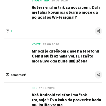
VIRALNI TRIK
25.06.2026.
Ruter i viralni trik sa novčićem: Da li
metalna kovanica stvarno može da
pojača loš Wi-Fi signal?
1
VOLTE
23.06.2026.
Mnogi je greškom gase na telefonu:
Čemu služi oznaka VoLTE i zašto
mora uvek da bude uključena
Komentariši
EOL
17.06.2026.
Vaš Android telefon ima "rok
trajanja": Evo kako da proverite kada
mu ističe vreme