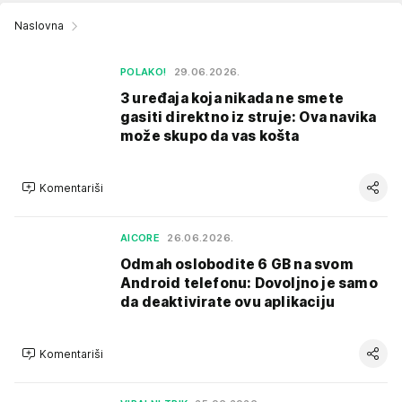
Naslovna
POLAKO!
29.06.2026.
3 uređaja koja nikada ne smete
gasiti direktno iz struje: Ova navika
može skupo da vas košta
Komentariši
AICORE
26.06.2026.
Odmah oslobodite 6 GB na svom
Android telefonu: Dovoljno je samo
da deaktivirate ovu aplikaciju
Komentariši