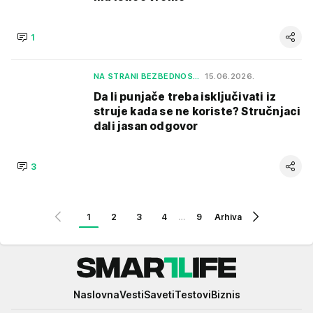
1
NA STRANI BEZBEDNOS…
15.06.2026.
Da li punjače treba isključivati iz
struje kada se ne koriste? Stručnjaci
dali jasan odgovor
3
1
2
3
4
…
9
Arhiva
Smartlife
Naslovna
Vesti
Saveti
Testovi
Biznis