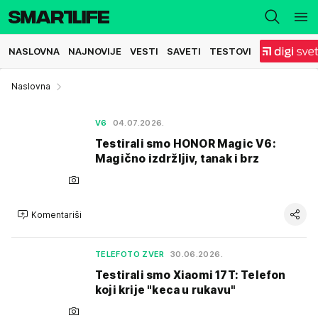
NASLOVNA
NAJNOVIJE
VESTI
SAVETI
TESTOVI
Naslovna
V6
04.07.2026.
Testirali smo HONOR Magic V6:
Magično izdržljiv, tanak i brz
Komentariši
TELEFOTO ZVER
30.06.2026.
Testirali smo Xiaomi 17T: Telefon
koji krije "keca u rukavu"