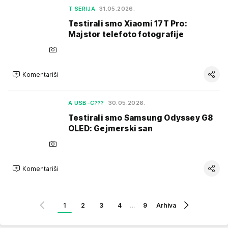
T SERIJA
31.05.2026.
Testirali smo Xiaomi 17T Pro:
Majstor telefoto fotografije
Komentariši
A USB-C???
30.05.2026.
Testirali smo Samsung Odyssey G8
OLED: Gejmerski san
Komentariši
1
2
3
4
…
9
Arhiva