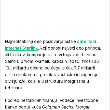
Najprofitabilniji deo poslovanja ostaje
satelitski
internet Starlink
, koji donosi najveći deo prihoda,
ali troškovi kompanije rastu vrtoglavom brzinom.
Samo u prvom kvartalu kapitalni izdaci iznosili su
10,1 milijardu dolara, od čega je čak 7,7 milijardi
otišlo direktno na projekte veštačke inteligencije i
diviziju
xAI
, koja je u strukturu integrisana u
februaru.
I pored nestabilnih finansija, vodeće investicione
banke poput kuća
Goldman Sachs
,
Morgan