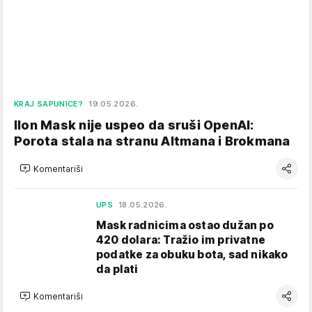
KRAJ SAPUNICE?
19.05.2026.
Ilon Mask nije uspeo da sruši OpenAI:
Porota stala na stranu Altmana i Brokmana
Komentariši
UPS
18.05.2026.
Mask radnicima ostao dužan po
420 dolara: Tražio im privatne
podatke za obuku bota, sad nikako
da plati
Komentariši