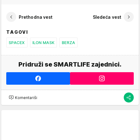
Prethodna vest
Sledeća vest
TAGOVI
SPACEX
ILON MASK
BERZA
Pridruži se SMARTLIFE zajednici.
Komentariši