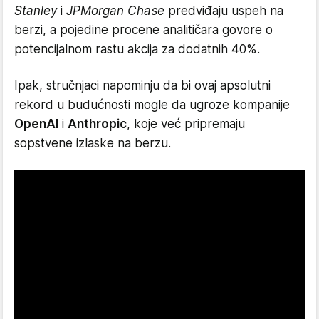
Stanley
i
JPMorgan Chase
predviđaju uspeh na
berzi, a pojedine procene analitičara govore o
potencijalnom rastu akcija za dodatnih 40%.
Ipak, stručnjaci napominju da bi ovaj apsolutni
rekord u budućnosti mogle da ugroze kompanije
OpenAI
i
Anthropic
, koje već pripremaju
sopstvene izlaske na berzu.