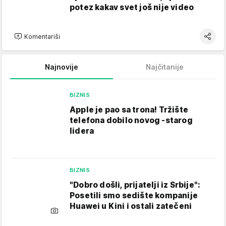
potez kakav svet još nije video
Komentariši
Najnovije
Najčitanije
BIZNIS
Apple je pao sa trona! Tržište
telefona dobilo novog -starog
lidera
BIZNIS
"Dobro došli, prijatelji iz Srbije":
Posetili smo sedište kompanije
Huawei u Kini i ostali zatečeni