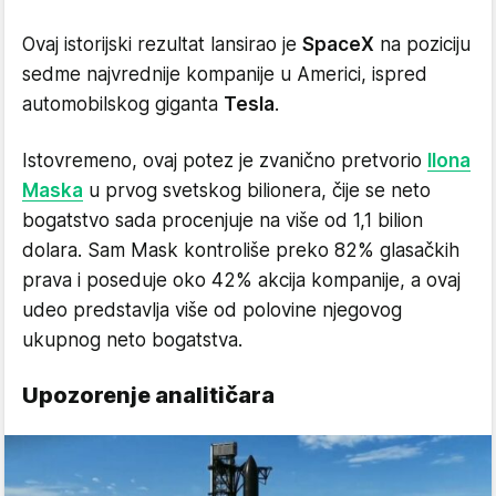
Ovaj istorijski rezultat lansirao je
SpaceX
na poziciju
sedme najvrednije kompanije u Americi, ispred
automobilskog giganta
Tesla
.
Istovremeno, ovaj potez je zvanično pretvorio
Ilona
Maska
u prvog svetskog bilionera, čije se neto
bogatstvo sada procenjuje na više od 1,1 bilion
dolara. Sam Mask kontroliše preko 82% glasačkih
prava i poseduje oko 42% akcija kompanije, a ovaj
udeo predstavlja više od polovine njegovog
ukupnog neto bogatstva.
Upozorenje analitičara