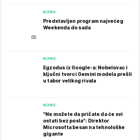
BIZNIS
Predstavljen program najvećeg
Weekenda do sada
BIZNIS
Egzodus iz Google-a: Nobelovac i
ključni tvorci Gemini modela prešli
u tabor velikog rivala
BIZNIS
"Ne možete da pričate da će svi
ostati bez posla": Direktor
Microsofta besan na tehnološke
gigante