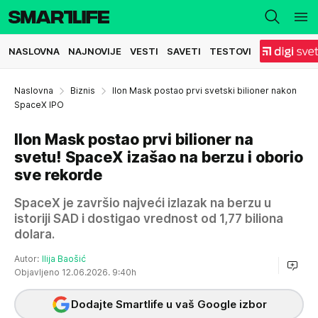
NASLOVNA
NAJNOVIJE
VESTI
SAVETI
TESTOVI
Naslovna
Biznis
Ilon Mask postao prvi svetski bilioner nakon
SpaceX IPO
Ilon Mask postao prvi bilioner na
svetu! SpaceX izašao na berzu i oborio
sve rekorde
SpaceX je završio najveći izlazak na berzu u
istoriji SAD i dostigao vrednost od 1,77 biliona
dolara.
Autor:
Ilija Baošić
Objavljeno 12.06.2026. 9:40h
Dodajte Smartlife u vaš Google izbor