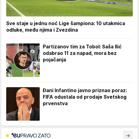
Sve staje u jednu noć Lige šampiona: 10 utakmica
odluke, među njima i Zvezdina
Partizanov tim za Tobol: Saša Ilić
odabrao 11 za napad, mora bez
pojačanja
Đani Infantino javno priznao poraz:
FIFA odustala od prodaje Svetskog
prvenstva