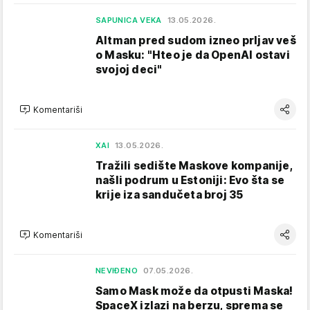
SAPUNICA VEKA
13.05.2026.
Altman pred sudom izneo prljav veš
o Masku: "Hteo je da OpenAI ostavi
svojoj deci"
Komentariši
XAI
13.05.2026.
Tražili sedište Maskove kompanije,
našli podrum u Estoniji: Evo šta se
krije iza sandučeta broj 35
Komentariši
NEVIĐENO
07.05.2026.
Samo Mask može da otpusti Maska!
SpaceX izlazi na berzu, sprema se