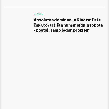
BIZNIS
Apsolutna dominacija Kineza: Drže
čak 85% tržišta humanoidnih robota
- postoji samo jedan problem