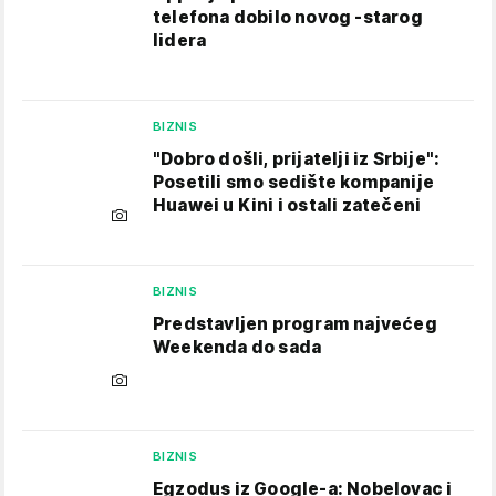
telefona dobilo novog -starog
lidera
BIZNIS
"Dobro došli, prijatelji iz Srbije":
Posetili smo sedište kompanije
Huawei u Kini i ostali zatečeni
BIZNIS
Predstavljen program najvećeg
Weekenda do sada
BIZNIS
Egzodus iz Google-a: Nobelovac i