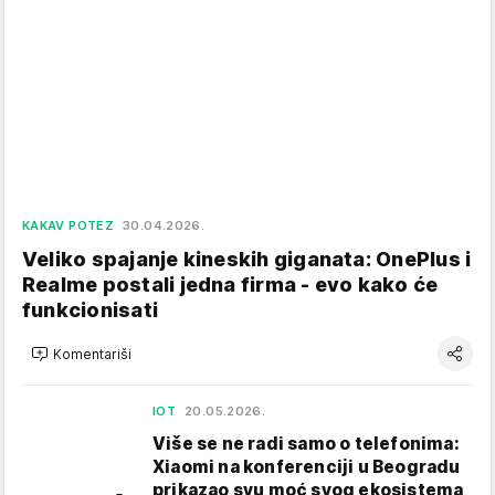
KAKAV POTEZ
30.04.2026.
Veliko spajanje kineskih giganata: OnePlus i
Realme postali jedna firma - evo kako će
funkcionisati
Komentariši
IOT
20.05.2026.
Više se ne radi samo o telefonima:
Xiaomi na konferenciji u Beogradu
prikazao svu moć svog ekosistema