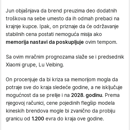
Jun objašnjava da brend preuzima deo dodatnih
troškova na sebe umesto da ih odmah prebaci na
krajnje kupce. Ipak, on priznaje da će održavanje
stabilnih cena postati nemoguća misija ako
memorija nastavi da poskupljuje
ovim tempom.
Sa ovim mračnim prognozama slaže se i predsednik
Xiaomi grupe, Lu Veibing.
On procenjuje da bi kriza sa memorijom mogla da
potraje sve do kraja sledeće godine, a ne isključuje
mogućnost da se prelije i na
2028. godinu
. Prema
njegovoj računici, cene pojedinih flegšip modela
kineskih brendova mogle bi zvanično da probiju
granicu od
1.200
evra do kraja ove godine.