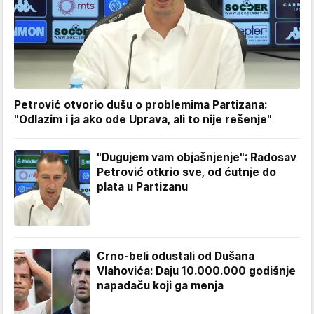
Petrović otvorio dušu o problemima Partizana:
"Odlazim i ja ako ode Uprava, ali to nije rešenje"
"Dugujem vam objašnjenje": Radosav
Petrović otkrio sve, od ćutnje do
plata u Partizanu
Crno-beli odustali od Dušana
Vlahovića: Daju 10.000.000 godišnje
napadaču koji ga menja