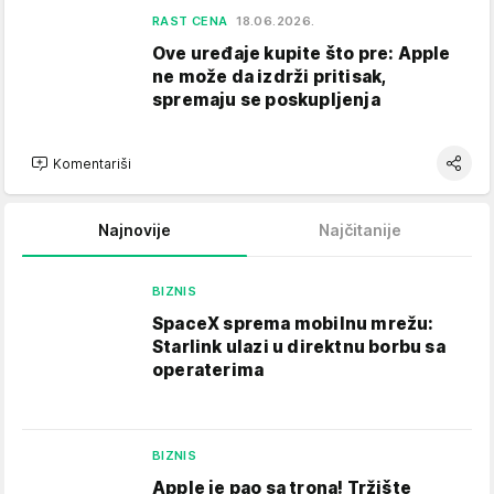
RAST CENA
18.06.2026.
Ove uređaje kupite što pre: Apple
ne može da izdrži pritisak,
spremaju se poskupljenja
Komentariši
Najnovije
Najčitanije
BIZNIS
SpaceX sprema mobilnu mrežu:
Starlink ulazi u direktnu borbu sa
operaterima
BIZNIS
Apple je pao sa trona! Tržište