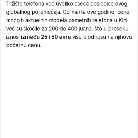
Tržište telefona već uveliko oseća posledice ovog
globalnog poremećaja. Od marta ove godine, cene
mnogih aktuelnih modela pametnih telefona u Kini
već su skočile za 200 do 400 juana, što u proseku
iznosi
između 25 i 50 evra
više u odnosu na njihovu
početnu cenu.