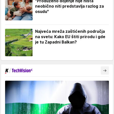
"Produženo dojenje nije ništa
neobično niti predstavlja razlog za
osudu"
Najveća mreža zaštićenih područja
na svetu: Kako EU štiti prirodu i gde
je tu Zapadni Balkan?