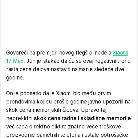
Govoreći na premijeri novog flegšip modela
Xiaomi
17 Max
, Jun je istakao da će se ovaj negativni trend
rasta cena delova nastaviti najmanje sledeće dve
godine.
On je podsetio da je Xiaomi bio među prvim
brendovima koji su prošle godine javno upozorili na
skok cena memorijskih čipova. Upravo taj
neprekidni
skok cena radne i skladišne memorije
već sada direktno diktira znatno veće troškove
proizvodnje pametnih telefona i ostale potrošačke