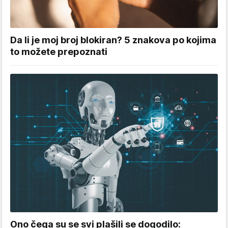
Da li je moj broj blokiran? 5 znakova po kojima
to možete prepoznati
Ono čega su se svi plašili se dogodilo: