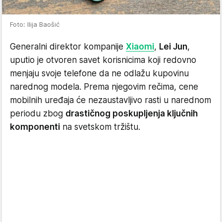
Foto: Ilija Baošić
Generalni direktor kompanije
Xiaomi
,
Lei Jun
,
uputio je otvoren savet korisnicima koji redovno
menjaju svoje telefone da ne odlažu kupovinu
narednog modela. Prema njegovim rečima, cene
mobilnih uređaja će nezaustavljivo rasti u narednom
periodu zbog
drastičnog poskupljenja ključnih
komponenti
na svetskom tržištu.