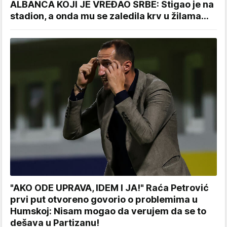
ALBANCA KOJI JE VREĐAO SRBE: Stigao je na
stadion, a onda mu se zaledila krv u žilama...
"AKO ODE UPRAVA, IDEM I JA!" Raća Petrović
prvi put otvoreno govorio o problemima u
Humskoj: Nisam mogao da verujem da se to
dešava u Partizanu!