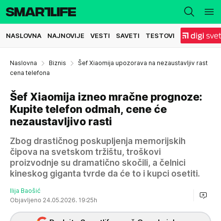
NASLOVNA
NAJNOVIJE
VESTI
SAVETI
TESTOVI
Naslovna
Biznis
Šef Xiaomija upozorava na nezaustavljiv rast
cena telefona
Šef Xiaomija izneo mračne prognoze:
Kupite telefon odmah, cene će
nezaustavljivo rasti
Zbog drastičnog poskupljenja memorijskih
čipova na svetskom tržištu, troškovi
proizvodnje su dramatično skočili, a čelnici
kineskog giganta tvrde da će to i kupci osetiti.
Ilija Baošić
Objavljeno 24.05.2026. 19:25h