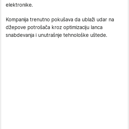
elektronike.
Kompanija trenutno pokušava da ublaži udar na
džepove potrošača kroz optimizaciju lanca
snabdevanja i unutrašnje tehnološke uštede.