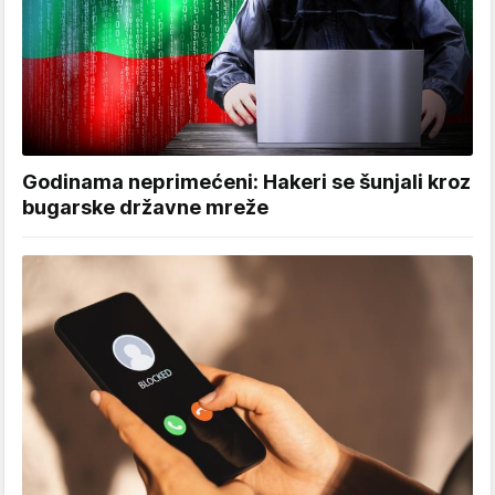
Godinama neprimećeni: Hakeri se šunjali kroz
bugarske državne mreže