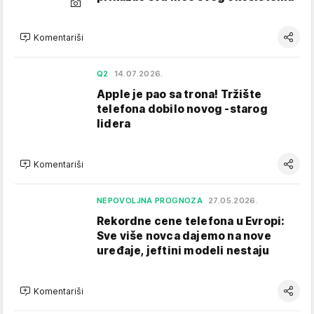
Komentariši
Q2
14.07.2026.
Apple je pao sa trona! Tržište
telefona dobilo novog -starog
lidera
Komentariši
NEPOVOLJNA PROGNOZA
27.05.2026.
Rekordne cene telefona u Evropi:
Sve više novca dajemo na nove
uređaje, jeftini modeli nestaju
Komentariši