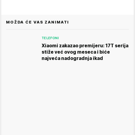
MOŽDA ĆE VAS ZANIMATI
TELEFONI
Xiaomi zakazao premijeru: 17T serija
stiže već ovog meseca i biće
najveća nadogradnja ikad