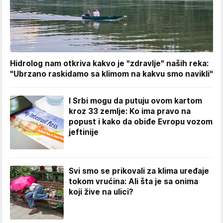
Hidrolog nam otkriva kakvo je "zdravlje" naših reka:
"Ubrzano raskidamo sa klimom na kakvu smo navikli"
I Srbi mogu da putuju ovom kartom
kroz 33 zemlje: Ko ima pravo na
popust i kako da obiđe Evropu vozom
jeftinije
Svi smo se prikovali za klima uređaje
tokom vrućina: Ali šta je sa onima
koji žive na ulici?