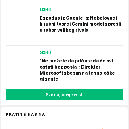
BIZNIS
Egzodus iz Google-a: Nobelovac i
ključni tvorci Gemini modela prešli
u tabor velikog rivala
BIZNIS
"Ne možete da pričate da će svi
ostati bez posla": Direktor
Microsofta besan na tehnološke
gigante
Sve najnovije vesti
PRATITE NAS NA