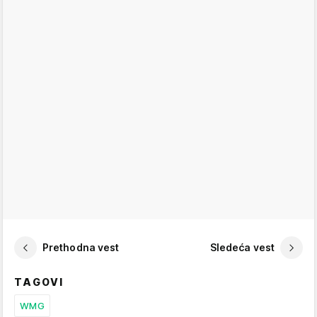
Prethodna vest
Sledeća vest
TAGOVI
WMG