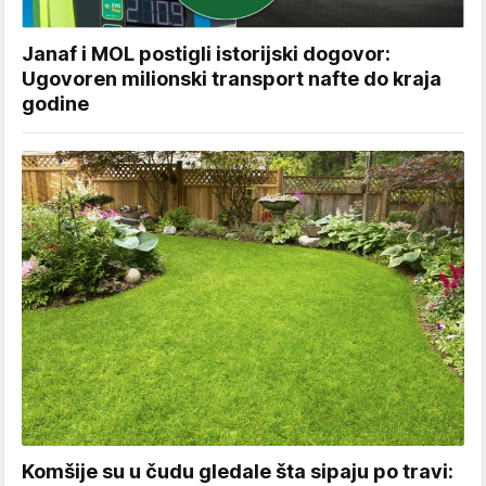
Janaf i MOL postigli istorijski dogovor:
Ugovoren milionski transport nafte do kraja
godine
Komšije su u čudu gledale šta sipaju po travi: