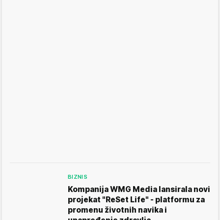
BIZNIS
Kompanija WMG Media lansirala novi
projekat "ReSet Life" - platformu za
promenu životnih navika i