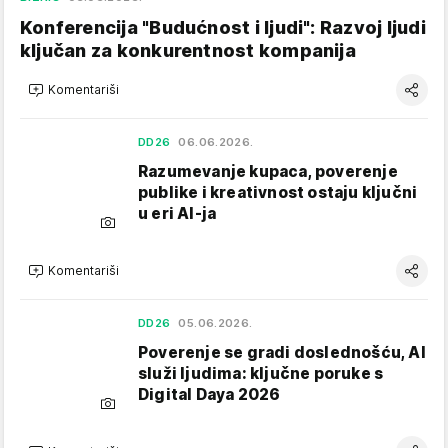
Konferencija "Budućnost i ljudi": Razvoj ljudi
ključan za konkurentnost kompanija
Komentariši
DD26
06.06.2026.
Razumevanje kupaca, poverenje
publike i kreativnost ostaju ključni
u eri AI-ja
Komentariši
DD26
05.06.2026.
Poverenje se gradi doslednošću, AI
služi ljudima: ključne poruke s
Digital Daya 2026