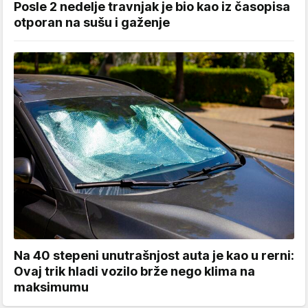
Posle 2 nedelje travnjak je bio kao iz časopisa
otporan na sušu i gaženje
Na 40 stepeni unutrašnjost auta je kao u rerni:
Ovaj trik hladi vozilo brže nego klima na
maksimumu