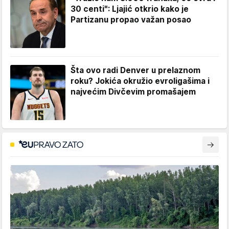
30 centi": Ljajić otkrio kako je
Partizanu propao važan posao
Šta ovo radi Denver u prelaznom
roku? Jokića okružio evroligašima i
najvećim Divčevim promašajem