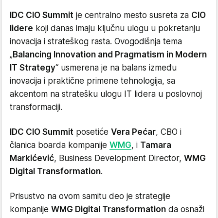
IDC CIO Summit
je centralno mesto susreta za
CIO
lidere
koji danas imaju ključnu ulogu u pokretanju
inovacija i strateškog rasta. Ovogodišnja tema
„
Balancing Innovation and Pragmatism in Modern
IT Strategy
“ usmerena je na balans između
inovacija i praktične primene tehnologija, sa
akcentom na stratešku ulogu IT lidera u poslovnoj
transformaciji.
IDC CIO Summit
posetiće
Vera Pećar
, CBO i
članica boarda kompanije
WMG
, i
Tamara
Markićević
, Business Development Director,
WMG
Digital Transformation
.
Prisustvo na ovom samitu deo je strategije
kompanije
WMG Digital Transformation
da osnaži