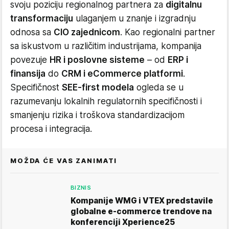
svoju poziciju regionalnog partnera za
digitalnu
transformaciju
ulaganjem u znanje i izgradnju
odnosa sa
CIO zajednicom
. Kao regionalni partner
sa iskustvom u različitim industrijama, kompanija
povezuje
HR i poslovne sisteme
– od
ERP i
finansija
do
CRM i eCommerce platformi
.
Specifičnost
SEE-first modela
ogleda se u
razumevanju lokalnih regulatornih specifičnosti i
smanjenju rizika i troškova standardizacijom
procesa i integracija.
MOŽDA ĆE VAS ZANIMATI
BIZNIS
Kompanije WMG i VTEX predstavile
globalne e-commerce trendove na
konferenciji Xperience25