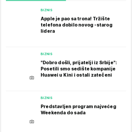
BIZNIS
Apple je pao sa trona! Tržište
telefona dobilo novog -starog
lidera
BIZNIS
"Dobro došli, prijatelji iz Srbije":
Posetili smo sedište kompanije
Huawei u Kini i ostali zatečeni
BIZNIS
Predstavljen program najvećeg
Weekenda do sada