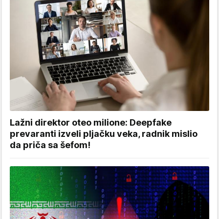
Lažni direktor oteo milione: Deepfake
prevaranti izveli pljačku veka, radnik mislio
da priča sa šefom!