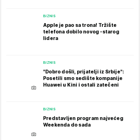
BIZNIS
Apple je pao sa trona! Tržište
telefona dobilo novog -starog
lidera
BIZNIS
"Dobro došli, prijatelji iz Srbije":
Posetili smo sedište kompanije
Huawei u Kini i ostali zatečeni
BIZNIS
Predstavljen program najvećeg
Weekenda do sada