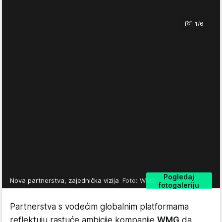
1/6
Pogledaj
Nova partnerstva, zajednička vizija
Foto: WMG
fotogaleriju
Partnerstva s vodećim globalnim platformama
reflektuju rastuće ambicije kompanije
WMG
da