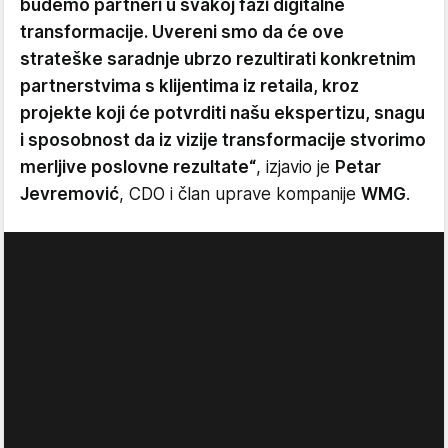
budemo partneri u svakoj fazi digitalne
transformacije. Uvereni smo da će ove
strateške saradnje ubrzo rezultirati konkretnim
partnerstvima s klijentima iz retaila, kroz
projekte koji će potvrditi našu ekspertizu, snagu
i sposobnost da iz vizije transformacije stvorimo
merljive poslovne rezultate“
, izjavio je
Petar
Jevremović
, CDO i član uprave kompanije
WMG
.