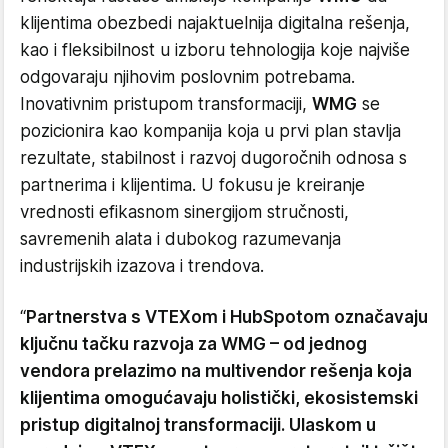
klijentima obezbedi najaktuelnija digitalna rešenja,
kao i fleksibilnost u izboru tehnologija koje najviše
odgovaraju njihovim poslovnim potrebama.
Inovativnim pristupom transformaciji,
WMG
se
pozicionira kao kompanija koja u prvi plan stavlja
rezultate, stabilnost i razvoj dugoročnih odnosa s
partnerima i klijentima. U fokusu je kreiranje
vrednosti efikasnom sinergijom stručnosti,
savremenih alata i dubokog razumevanja
industrijskih izazova i trendova.
“
Partnerstva s VTEXom i HubSpotom označavaju
ključnu tačku razvoja za WMG – od jednog
vendora prelazimo na multivendor rešenja koja
klijentima omogućavaju holistički, ekosistemski
pristup digitalnoj transformaciji. Ulaskom u