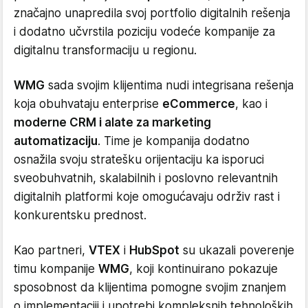
značajno unapredila svoj portfolio digitalnih rešenja
i dodatno učvrstila poziciju vodeće kompanije za
digitalnu transformaciju u regionu.
WMG
sada svojim klijentima nudi integrisana rešenja
koja obuhvataju enterprise
eCommerce
, kao i
moderne CRM i alate za marketing
automatizaciju
. Time je kompanija dodatno
osnažila svoju stratešku orijentaciju ka isporuci
sveobuhvatnih, skalabilnih i poslovno relevantnih
digitalnih platformi koje omogućavaju održiv rast i
konkurentsku prednost.
Kao partneri,
VTEX
i
HubSpot
su ukazali poverenje
timu kompanije
WMG
, koji kontinuirano pokazuje
sposobnost da klijentima pomogne svojim znanjem
o implementaciji i upotrebi kompleksnih tehnoloških