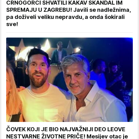
CRNOGORCI SHVATILI KAKAV SKANDAL IM
SPREMAJU U ZAGREBU! Javili se nadležnima,
pa doživeli veliku nepravdu, a onda šokirali
sve!
ČOVEK KOJI JE BIO NAJVAŽNIJI DEO LEOVE
NESTVARNE ŽIVOTNE PRIČE! Mesijev otac je