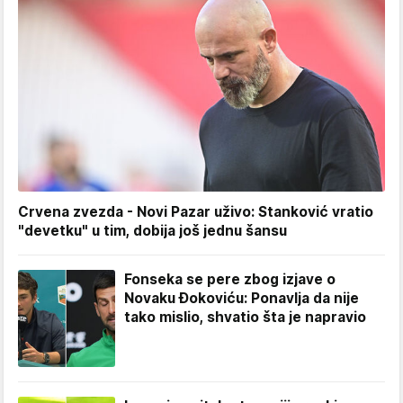
Crvena zvezda - Novi Pazar uživo: Stanković vratio
"devetku" u tim, dobija još jednu šansu
Fonseka se pere zbog izjave o
Novaku Đokoviću: Ponavlja da nije
tako mislio, shvatio šta je napravio