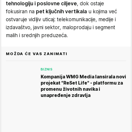
tehnologiju i poslovne ciljeve
, dok ostaje
fokusiran na
pet ključnih vertikala
u kojima već
ostvaruje vidljiv uticaj: telekomunikacije, medije i
izdavaštvo, javni sektor, maloprodaju i segment
malih i srednjih preduzeća.
MOŽDA ĆE VAS ZANIMATI
BIZNIS
Kompanija WMG Media lansirala novi
projekat "ReSet Life" - platformu za
promenu životnih navika i
unapređenje zdravlja