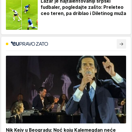
Lazar je najtalentovaniji srpski
fudbaler, pogledajte zašto: Preleteo
ceo teren, pa driblao i Diletinog muža
Nik Kejv u Beogradu: Noć koju Kalemegdan neće