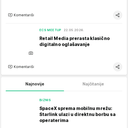
Komentariši
ECS MEETUP
22.05.2026.
Retail Media prerasta klasično
digitalno oglašavanje
Komentariši
Najnovije
Najčitanije
BIZNIS
SpaceX sprema mobilnu mrežu:
Starlink ulazi u direktnu borbu sa
operaterima