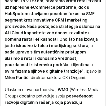
saradnju s VTEXom, otvaramo vrata retail tržištu
uz napredne eCommerce platforme, dok s
HubSpotom stavljamo poseban fokus na SME
segment kroz inovativne CRM i marketing
proizvode. Naša postojeća strategija oslonca na
AI i Cloud kapacitete već donosi rezultate u
domenu rasta i efikasnosti. Ono što nas izdvaja
jeste iskustvo iz telco i medijskog sektora, a
sada upravo s tim autentičnim pristupom
ulazimo u retail i donosimo vrednost,
pouzdanost i sistemsku podršku klijentima u
svim fazama njihove digitalne tranzicije”
, izjavio je
Milen Pantić
, direktor sektora CX i Origami.
Ulaskom u ova partnerstva,
WMG
(Wireless Media
Group) dodatno potvrđuje svoju
posvećenost
razvoju digitalnih rešenja koja povezuju