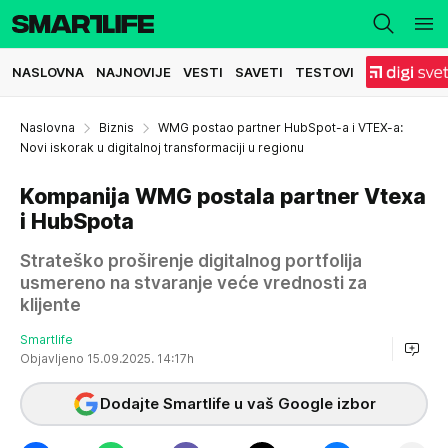
NASLOVNA
NAJNOVIJE
VESTI
SAVETI
TESTOVI
Naslovna
Biznis
WMG postao partner HubSpot-a i VTEX-a:
Novi iskorak u digitalnoj transformaciji u regionu
Kompanija WMG postala partner Vtexa
i HubSpota
Strateško proširenje digitalnog portfolija
usmereno na stvaranje veće vrednosti za
klijente
Smartlife
Objavljeno 15.09.2025. 14:17h
Dodajte Smartlife u vaš Google izbor