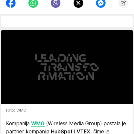
Foto: WMG
Kompanija
WMG
(Wireless Media Group) postala je
partner kompanija
HubSpot
i
VTEX
, čime je