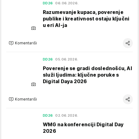
DD26
06.06.2026.
Razumevanje kupaca, poverenje
publike i kreativnost ostaju ključni
u eri AI-ja
Komentariši
DD26
05.06.2026.
Poverenje se gradi doslednošću, AI
služi ljudima: ključne poruke s
Digital Daya 2026
Komentariši
DD26
02.06.2026.
WMG na konferenciji Digital Day
2026