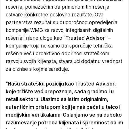
rešenja, pomažući im da primenom tih rešenja
ostvare konkretne poslovne rezultate. Ova
partnerstva rezultat su dugoročnog opredeljenja
kompanije WMG za razvoj integrisanih digitalnih
rešenja i njene uloge kao “
Trusted Advisor
” –
kompanije koja ne samo da isporučuje tehnička
rešenja već i proaktivno doprinosi strateškom
razvoju svojih klijenata, stvarajući dodatnu vrednost
za biznise s kojima sarađuje.
“Našu stratešku poziciju kao Trusted Advisor,
koje tržište već prepoznaje, sada gradimo i u
retail sektoru. Ulazimo sa istim originalnim,
autentičnim pristupom koji je naš pečat u telco i
medijskim vertikalama. Oslanjamo se na duboko
razumevanje potreba klijenata i spremnost da im