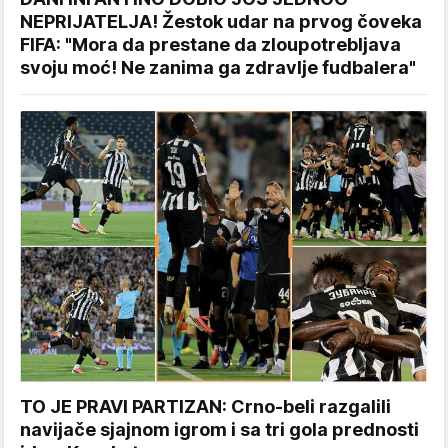
NEPRIJATELJA! Žestok udar na prvog čoveka
FIFA: "Mora da prestane da zloupotrebljava
svoju moć! Ne zanima ga zdravlje fudbalera"
TO JE PRAVI PARTIZAN: Crno-beli razgalili
navijače sjajnom igrom i sa tri gola prednosti