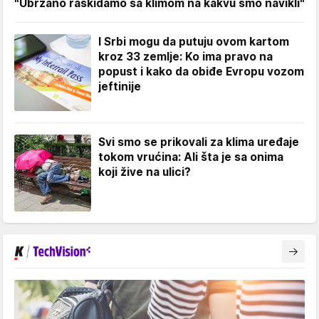
"Ubrzano raskidamo sa klimom na kakvu smo navikli"
I Srbi mogu da putuju ovom kartom
kroz 33 zemlje: Ko ima pravo na
popust i kako da obiđe Evropu vozom
jeftinije
Svi smo se prikovali za klima uređaje
tokom vrućina: Ali šta je sa onima
koji žive na ulici?