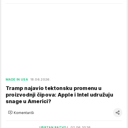
MADE IN USA
18.06.2026.
Tramp najavio tektonsku promenu u
proizvodnji čipova: Apple i Intel udružuju
snage u Americi?
Komentariši
UBRZAN RAZVOJ
02.06.2026.