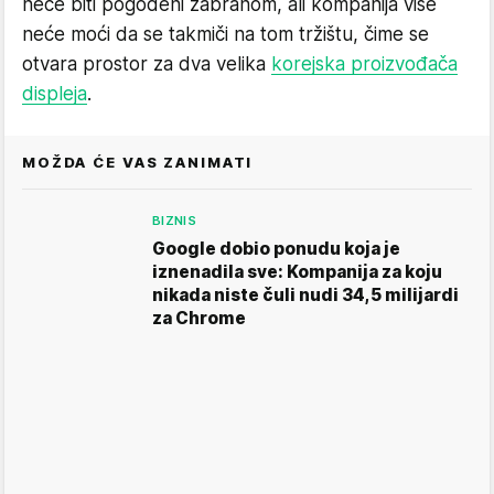
neće biti pogođeni zabranom, ali kompanija više
neće moći da se takmiči na tom tržištu, čime se
otvara prostor za dva velika
korejska proizvođača
displeja
.
MOŽDA ĆE VAS ZANIMATI
BIZNIS
Google dobio ponudu koja je
iznenadila sve: Kompanija za koju
nikada niste čuli nudi 34,5 milijardi
za Chrome