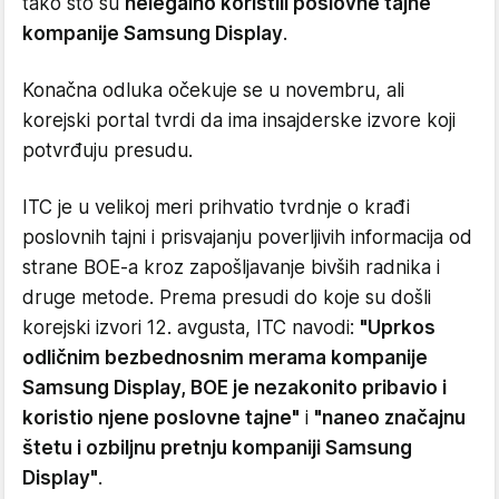
tako što su
nelegalno koristili poslovne tajne
kompanije Samsung Display
.
Konačna odluka očekuje se u novembru, ali
korejski portal tvrdi da ima insajderske izvore koji
potvrđuju presudu.
ITC je u velikoj meri prihvatio tvrdnje o krađi
poslovnih tajni i prisvajanju poverljivih informacija od
strane BOE-a kroz zapošljavanje bivših radnika i
druge metode. Prema presudi do koje su došli
korejski izvori 12. avgusta, ITC navodi:
"Uprkos
odličnim bezbednosnim merama kompanije
Samsung Display, BOE je nezakonito pribavio i
koristio njene poslovne tajne"
i
"naneo značajnu
štetu i ozbiljnu pretnju kompaniji Samsung
Display"
.