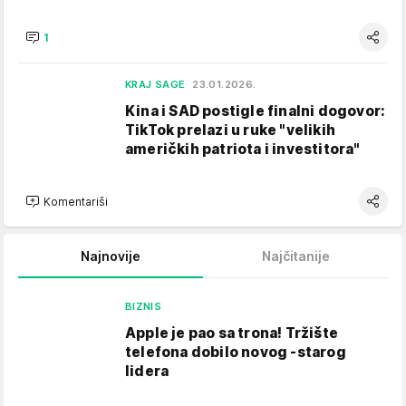
1
KRAJ SAGE
23.01.2026.
Kina i SAD postigle finalni dogovor:
TikTok prelazi u ruke "velikih
američkih patriota i investitora"
Komentariši
Najnovije
Najčitanije
BIZNIS
Apple je pao sa trona! Tržište
telefona dobilo novog -starog
lidera