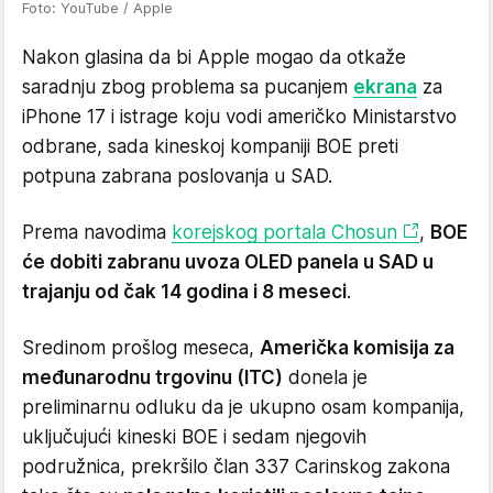
Foto: YouTube / Apple
Nakon glasina da bi Apple mogao da otkaže
saradnju zbog problema sa pucanjem
ekrana
za
iPhone 17 i istrage koju vodi američko Ministarstvo
odbrane, sada kineskoj kompaniji BOE preti
potpuna zabrana poslovanja u SAD.
Prema navodima
korejskog portala Chosun
,
BOE
će dobiti zabranu uvoza OLED panela u SAD u
trajanju od čak 14 godina i 8 meseci
.
Sredinom prošlog meseca,
Američka komisija za
međunarodnu trgovinu (ITC)
donela je
preliminarnu odluku da je ukupno osam kompanija,
uključujući kineski BOE i sedam njegovih
podružnica, prekršilo član 337 Carinskog zakona