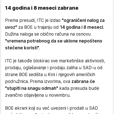
14 godina i 8 meseci zabrane
Prema presudi, ITC je izdao
"ograničeni nalog za
uvoz"
za BOE u trajanju od
14 godina i 8 meseci
.
Dužina naloga se obično računa na osnovu
"vremena potrebnog da se uklone nepošteno
stečene koristi"
.
ITC je takođe blokirao sve marketinške aktivnosti,
prodaju, oglašavanje i prodaju zaliha u SAD-u od
strane BOE sedišta u Kini i njegovih američkih
podružnica. Prema izvorima, ova
zabrana će
"stupiti na snagu odmah"
kada presuda bude
zvanično objavljena u novembru.
BOE ekrani koji su već uvezeni i prodati u SAD