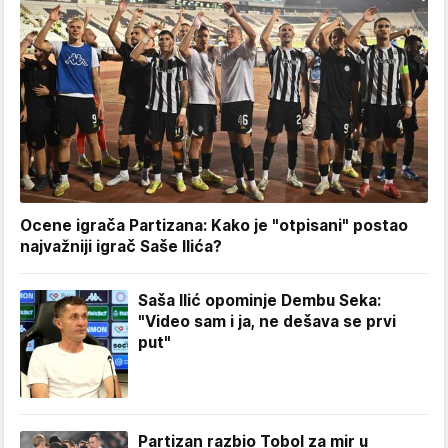
Ocene igrača Partizana: Kako je "otpisani" postao
najvažniji igrač Saše Ilića?
Saša Ilić opominje Dembu Seka:
"Video sam i ja, ne dešava se prvi
put"
Partizan razbio Tobol za mir u