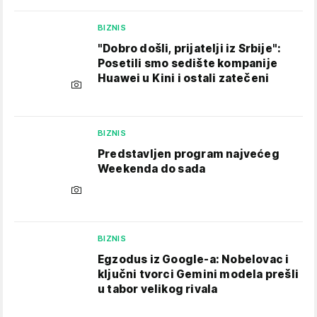
BIZNIS
"Dobro došli, prijatelji iz Srbije":
Posetili smo sedište kompanije
Huawei u Kini i ostali zatečeni
BIZNIS
Predstavljen program najvećeg
Weekenda do sada
BIZNIS
Egzodus iz Google-a: Nobelovac i
ključni tvorci Gemini modela prešli
u tabor velikog rivala