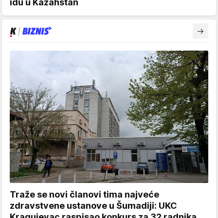
idu u Kazahstan
Traže se novi članovi tima najveće
zdravstvene ustanove u Šumadiji: UKC
Kragujevac raspisao konkurs za 32 radnika