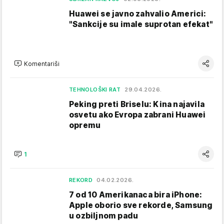
Huawei se javno zahvalio Americi:
"Sankcije su imale suprotan efekat"
Komentariši
TEHNOLOŠKI RAT
29.04.2026.
Peking preti Briselu: Kina najavila
osvetu ako Evropa zabrani Huawei
opremu
1
REKORD
04.02.2026.
7 od 10 Amerikanaca bira iPhone:
Apple oborio sve rekorde, Samsung
u ozbiljnom padu