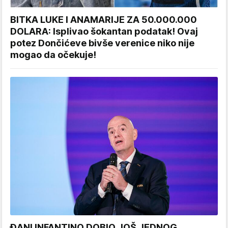
BITKA LUKE I ANAMARIJE ZA 50.000.000
DOLARA: Isplivao šokantan podatak! Ovaj
potez Dončićeve bivše verenice niko nije
mogao da očekuje!
ĐANI INFANTINO DOBIO JOŠ JEDNOG