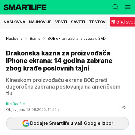
NASLOVNA
NAJNOVIJE
VESTI
SAVETI
TESTOVI
Naslovna
Biznis
BOE ekrani zabrana uvoza u SAD
Drakonska kazna za proizvođača
iPhone ekrana: 14 godina zabrane
zbog krađe poslovnih tajni
Kineskom proizvođaču ekrana BOE preti
dugoročna zabrana poslovanja na američkom
tlu.
Ilija Baošić
Objavljeno 13.08.2025. 12:52h
Dodajte Smartlife u vaš Google izbor