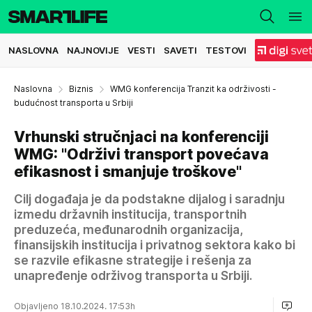
NASLOVNA
NAJNOVIJE
VESTI
SAVETI
TESTOVI
Naslovna
Biznis
WMG konferencija Tranzit ka održivosti -
budućnost transporta u Srbiji
Vrhunski stručnjaci na konferenciji
WMG: "Održivi transport povećava
efikasnost i smanjuje troškove"
Cilj događaja je da podstakne dijalog i saradnju
izmedu državnih institucija, transportnih
preduzeća, međunarodnih organizacija,
finansijskih institucija i privatnog sektora kako bi
se razvile efikasne strategije i rešenja za
unapređenje održivog transporta u Srbiji.
Objavljeno 18.10.2024. 17:53h