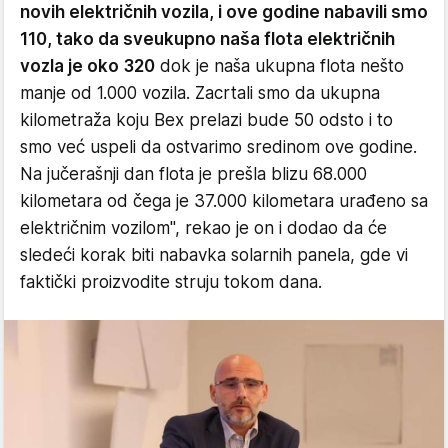
novih električnih vozila, i ove godine nabavili smo
110, tako da sveukupno naša flota električnih
vozla je oko 320
dok je naša ukupna flota nešto
manje od 1.000 vozila. Zacrtali smo da ukupna
kilometraža koju Bex prelazi bude 50 odsto i to
smo već uspeli da ostvarimo sredinom ove godine.
Na jučerašnji dan flota je prešla blizu 68.000
kilometara od čega je 37.000 kilometara urađeno sa
električnim vozilom", rekao je on i dodao da će
sledeći korak biti nabavka solarnih panela, gde vi
faktički proizvodite struju tokom dana.