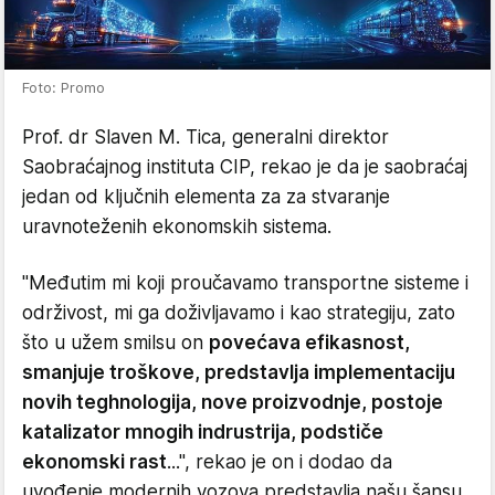
Foto: Promo
Prof. dr Slaven M. Tica, generalni direktor
Saobraćajnog instituta CIP, rekao je da je saobraćaj
jedan od ključnih elementa za za stvaranje
uravnoteženih ekonomskih sistema.
"Međutim mi koji proučavamo transportne sisteme i
održivost, mi ga doživljavamo i kao strategiju, zato
što u užem smilsu on
povećava efikasnost,
smanjuje troškove, predstavlja implementaciju
novih teghnologija, nove proizvodnje, postoje
katalizator mnogih indrustrija, podstiče
ekonomski rast
...", rekao je on i dodao da
uvođenje modernih vozova predstavlja našu šansu