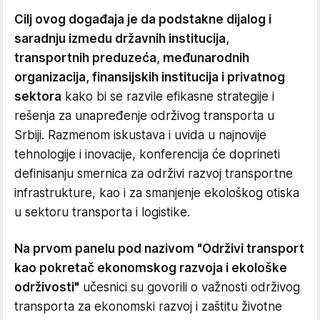
Cilj ovog događaja je da podstakne dijalog i
saradnju izmedu državnih institucija,
transportnih preduzeća, međunarodnih
organizacija, finansijskih institucija i privatnog
sektora
kako bi se razvile efikasne strategije i
rešenja za unapređenje održivog transporta u
Srbiji. Razmenom iskustava i uvida u najnovije
tehnologije i inovacije, konferencija će doprineti
definisanju smernica za održivi razvoj transportne
infrastrukture, kao i za smanjenje ekološkog otiska
u sektoru transporta i logistike.
Na prvom panelu pod nazivom "Održivi transport
kao pokretač ekonomskog razvoja i ekološke
održivosti"
učesnici su govorili o važnosti održivog
transporta za ekonomski razvoj i zaštitu životne