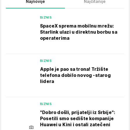
Najnovije
Najčitanije
BIZNIS
SpaceX sprema mobilnu mrežu:
Starlink ulazi u direktnu borbu sa
operaterima
BIZNIS
Apple je pao sa trona! Tržište
telefona dobilo novog -starog
lidera
BIZNIS
"Dobro došli, prijatelji iz Srbije":
Posetili smo sedište kompanije
Huawei u Kini i ostali zatečeni