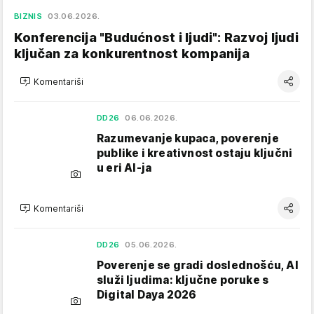
BIZNIS
03.06.2026.
Konferencija "Budućnost i ljudi": Razvoj ljudi
ključan za konkurentnost kompanija
Komentariši
DD26
06.06.2026.
Razumevanje kupaca, poverenje
publike i kreativnost ostaju ključni
u eri AI-ja
Komentariši
DD26
05.06.2026.
Poverenje se gradi doslednošću, AI
služi ljudima: ključne poruke s
Digital Daya 2026