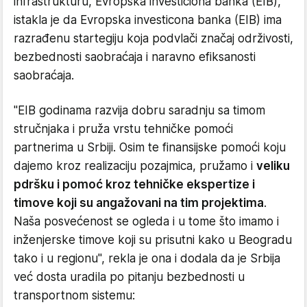
infrastrukturu, Evropska investiciona banka (EIB),
istakla je da Evropska investicona banka (EIB) ima
razrađenu startegiju koja podvlači značaj održivosti,
bezbednosti saobraćaja i naravno efiksanosti
saobraćaja.
"EIB godinama razvija dobru saradnju sa timom
stručnjaka i pruža vrstu tehničke pomoći
partnerima u Srbiji. Osim te finansijske pomoći koju
dajemo kroz realizaciju pozajmica, pružamo i
veliku
pdršku i pomoć kroz tehničke ekspertize i
timove koji su angažovani na tim projektima
.
Naša posvećenost se ogleda i u tome što imamo i
inženjerske timove koji su prisutni kako u Beogradu
tako i u regionu", rekla je ona i dodala da je Srbija
već dosta uradila po pitanju bezbednosti u
transportnom sistemu: