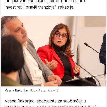
idetifikovan kao ključni faktor gde se mora
investirati i praviti tranzicija", rekao je.
Vesna Rakonjac
Foto: Petar Aleksić
Vesna Rakonjac, specijalista za saobraćajnu