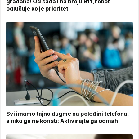
građana! Od sada i na broju 911, robot
odlučuje ko je prioritet
Svi imamo tajno dugme na poleđini telefona,
a niko ga ne koristi: Aktivirajte ga odmah!