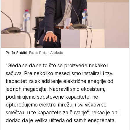
Peđa Sablić
Foto: Petar Aleksić
"Gleda se da se to što se proizvede nekako i
sačuva. Pre nekoliko meseci smo instalirali i tzv.
kapacitet za skladištenje električne enegrije od
jednoh megabajta. Napravili smo ekosistem,
podmirujemo sopstevene kapacitete, ne
opterećujemo elektro-mrežu, i svi viškovi se
smeštaju u te kapacitete za čuvanje", rekao je on i
dodao da je velika ušteda od samih enegrenata.