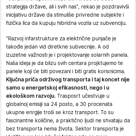
strategija države, ali i svih nas", rekao je pozdravivši
inicijativu države da stimuliše privredne subjekte i
fizička lica da kupuju hibridna vozila uz subvenciju.
"Razvoj infarstrukture za električne punjače je
takođe jedan vid diretkne subvecnije. A od
izuzetne važnosti je i projektovanje solarnih panela.
Naša ideja je da blizu svih centara projktujemo te
panele koji će biti povezani i biti gratis korisnicima.
Ključna priča održivog transporta i taj koncet nije
samo u energetskoj efikasnosti, nego i u
ekološkom razvoju.
Trasposrt učestvuje u
globalnoj emisiji sa 24 posto, a 30 procenata
ukupne enrgije troši se kroz transport. To su
fascinantne količine, a praktično ljudi ne shvataju da
bez transporta nema života. Sektor transporta je