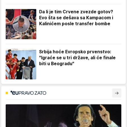
Da li je tim Crvene zvezde gotov?
Evo šta se dešava sa Kampacom i
Kalinićem posle transfer bombe
Srbija hoće Evropsko prvenstvo:
"Igraće se u tri države, ali će finale
biti u Beogradu"