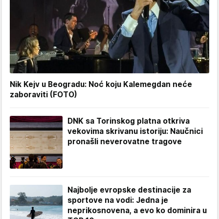
Nik Kejv u Beogradu: Noć koju Kalemegdan neće
zaboraviti (FOTO)
DNK sa Torinskog platna otkriva
vekovima skrivanu istoriju: Naučnici
pronašli neverovatne tragove
Najbolje evropske destinacije za
sportove na vodi: Jedna je
neprikosnovena, a evo ko dominira u