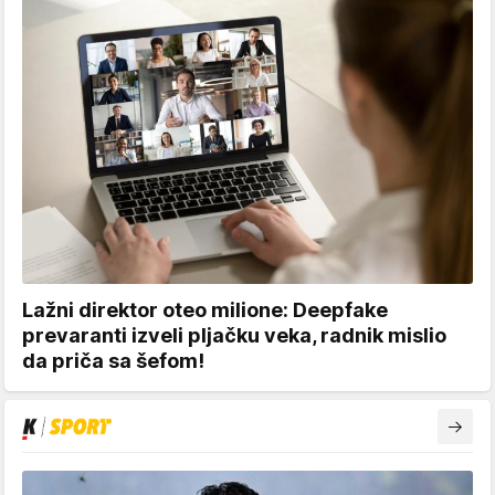
Lažni direktor oteo milione: Deepfake
prevaranti izveli pljačku veka, radnik mislio
da priča sa šefom!