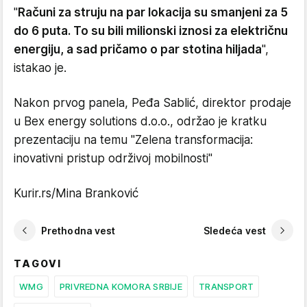
"
Računi za struju na par lokacija su smanjeni za 5
do 6 puta. To su bili milionski iznosi za električnu
energiju, a sad pričamo o par stotina hiljada
",
istakao je.
Nakon prvog panela, Peđa Sablić, direktor prodaje
u Bex energy solutions d.o.o., održao je kratku
prezentaciju na temu "Zelena transformacija:
inovativni pristup održivoj mobilnosti"
Kurir.rs/Mina Branković
Prethodna vest
Sledeća vest
TAGOVI
WMG
PRIVREDNA KOMORA SRBIJE
TRANSPORT