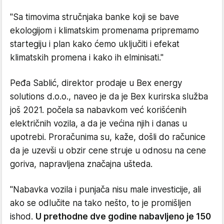
"Sa timovima stručnjaka banke koji se bave
ekologijom i klimatskim promenama pripremamo
startegiju i plan kako ćemo uključiti i efekat
klimatskih promena i kako ih elminisati."
Peđa Sablić, direktor prodaje u Bex energy
solutions d.o.o., naveo je da je Bex kurirska služba
još 2021. počela sa nabavkom već korišćenih
električnih vozila, a da je većina njih i danas u
upotrebi. Proračunima su, kaže, došli do računice
da je uzevši u obzir cene struje u odnosu na cene
goriva, napravljena značajna ušteda.
"Nabavka vozila i punjača nisu male investicije, ali
ako se odlučite na tako nešto, to je promišljen
ishod.
U prethodne dve godine nabavljeno je 150