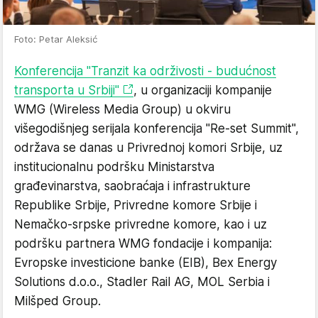
Foto: Petar Aleksić
Konferencija "Tranzit ka održivosti - budućnost
transporta u Srbiji"
, u organizaciji kompanije
WMG (Wireless Media Group) u okviru
višegodišnjeg serijala konferencija "Re-set Summit",
održava se danas u Privrednoj komori Srbije, uz
institucionalnu podršku Ministarstva
građevinarstva, saobraćaja i infrastrukture
Republike Srbije, Privredne komore Srbije i
Nemačko-srpske privredne komore, kao i uz
podršku partnera WMG fondacije i kompanija:
Evropske investicione banke (EIB), Bex Energy
Solutions d.o.o., Stadler Rail AG, MOL Serbia i
Milšped Group.