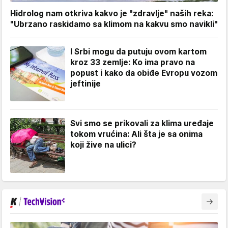
Hidrolog nam otkriva kakvo je "zdravlje" naših reka:
"Ubrzano raskidamo sa klimom na kakvu smo navikli"
I Srbi mogu da putuju ovom kartom
kroz 33 zemlje: Ko ima pravo na
popust i kako da obiđe Evropu vozom
jeftinije
Svi smo se prikovali za klima uređaje
tokom vrućina: Ali šta je sa onima
koji žive na ulici?