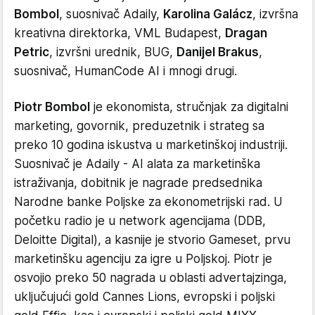
Bombol
, suosnivač Adaily,
Karolina Galácz
, izvršna
kreativna direktorka, VML Budapest,
Dragan
Petric
, izvršni urednik, BUG,
Danijel Brakus
,
suosnivač, HumanCode AI i mnogi drugi.
Piotr Bombol
je ekonomista, stručnjak za digitalni
marketing, govornik, preduzetnik i strateg sa
preko 10 godina iskustva u marketinškoj industriji.
Suosnivač je Adaily - AI alata za marketinška
istraživanja, dobitnik je nagrade predsednika
Narodne banke Poljske za ekonometrijski rad. U
početku radio je u network agencijama (DDB,
Deloitte Digital), a kasnije je stvorio Gameset, prvu
marketinšku agenciju za igre u Poljskoj. Piotr je
osvojio preko 50 nagrada u oblasti advertajzinga,
uključujući gold Cannes Lions, evropski i poljski