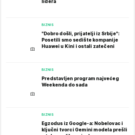
lidera
BIZNIS
"Dobro došli, prijatelji iz Srbije":
Posetili smo sedište kompanije
Huawei u Kini i ostali zatečeni
BIZNIS
Predstavljen program najvećeg
Weekenda do sada
BIZNIS
Egzodus iz Google-a: Nobelovac i
ključni tvorci Gemini modela prešli