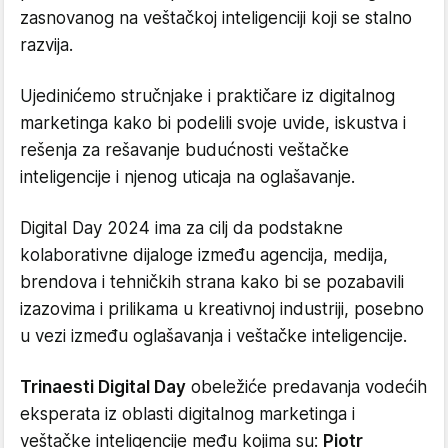
zasnovanog na veštačkoj inteligenciji koji se stalno
razvija.
Ujedinićemo stručnjake i praktičare iz digitalnog
marketinga kako bi podelili svoje uvide, iskustva i
rešenja za rešavanje budućnosti veštačke
inteligencije i njenog uticaja na oglašavanje.
Digital Day 2024 ima za cilj da podstakne
kolaborativne dijaloge između agencija, medija,
brendova i tehničkih strana kako bi se pozabavili
izazovima i prilikama u kreativnoj industriji, posebno
u vezi između oglašavanja i veštačke inteligencije.
Trinaesti Digital Day
obeležiće predavanja vodećih
eksperata iz oblasti digitalnog marketinga i
veštačke inteligencije među kojima su:
Piotr