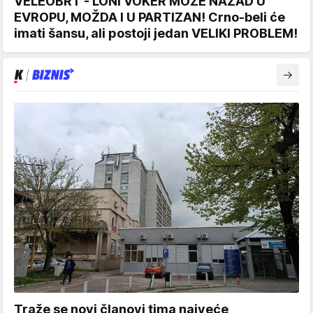
VELEOBRT - LONI VOKER MOŽE NAZAD U
EVROPU, MOŽDA I U PARTIZAN! Crno-beli će
imati šansu, ali postoji jedan VELIKI PROBLEM!
Traže se novi članovi tima najveće