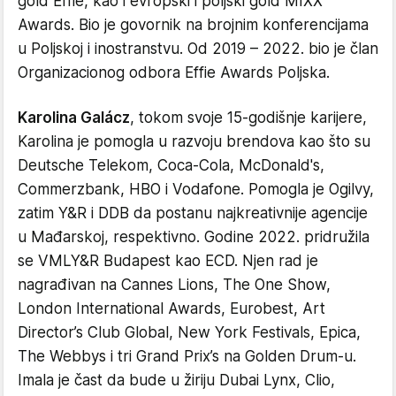
gold Effie, kao i evropski i poljski gold MIXX
Awards. Bio je govornik na brojnim konferencijama
u Poljskoj i inostranstvu. Od 2019 – 2022. bio je član
Organizacionog odbora Effie Awards Poljska.
Karolina Galácz
, tokom svoje 15-godišnje karijere,
Karolina je pomogla u razvoju brendova kao što su
Deutsche Telekom, Coca-Cola, McDonald's,
Commerzbank, HBO i Vodafone. Pomogla je Ogilvy,
zatim Y&R i DDB da postanu najkreativnije agencije
u Mađarskoj, respektivno. Godine 2022. pridružila
se VMLY&R Budapest kao ECD. Njen rad je
nagrađivan na Cannes Lions, The One Show,
London International Awards, Eurobest, Art
Director’s Club Global, New York Festivals, Epica,
The Webbys i tri Grand Prix’s na Golden Drum-u.
Imala je čast da bude u žiriju Dubai Lynx, Clio,