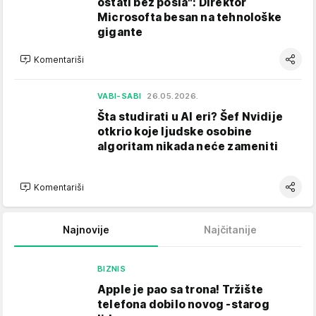
ostati bez posla": Direktor
Microsofta besan na tehnološke
gigante
Komentariši
VABI-SABI
26.05.2026.
Šta studirati u AI eri? Šef Nvidije
otkrio koje ljudske osobine
algoritam nikada neće zameniti
Komentariši
Najnovije
Najčitanije
BIZNIS
Apple je pao sa trona! Tržište
telefona dobilo novog -starog