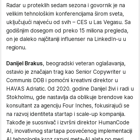
Radar u proteklih sedam sezona i govornik je na
velikim tehnološkim konferencijama širom sveta,
uključujući najveću od svih – CES u Las Vegasu. Sa
godišnjim dosegom od preko 15 miliona pregleda,
on je daleko najčitaniji influenser na LinkedIn-u u
regionu.
Danijel Brakus
, beogradski veteran oglašavanja,
ostavio je značajan trag kao Senior Copywriter u
Communis DDB i pomoćni kreativni direktor u
HAVAS Adriatic. Od 2020. godine Danijel živi i radi u
Stokholmu, gde nastavlja da oblikuje brendove kao
konsultant za agenciju Four Inches, fokusirajući se
na razvoj identiteta startap i scale-up kompanija.
Takođe je suosnivač i izvršni direktor HumanCode
AI, inovativnog startapa posvećenog implementaciji
AI tehnologija kroz razvoj meta-AI alata po meri.