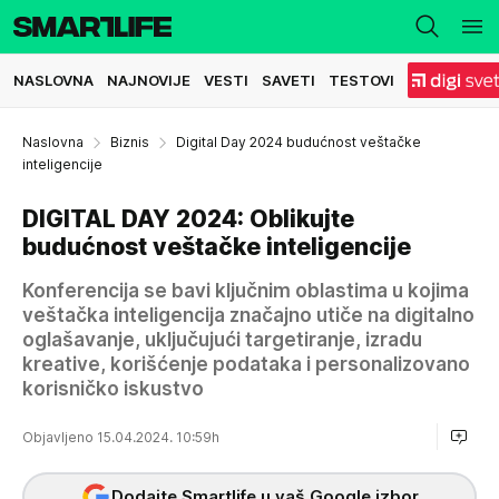
NASLOVNA
NAJNOVIJE
VESTI
SAVETI
TESTOVI
Naslovna
Biznis
Digital Day 2024 budućnost veštačke
inteligencije
DIGITAL DAY 2024: Oblikujte
budućnost veštačke inteligencije
Konferencija se bavi ključnim oblastima u kojima
veštačka inteligencija značajno utiče na digitalno
oglašavanje, uključujući targetiranje, izradu
kreative, korišćenje podataka i personalizovano
korisničko iskustvo
Objavljeno 15.04.2024. 10:59h
Dodajte Smartlife u vaš Google izbor