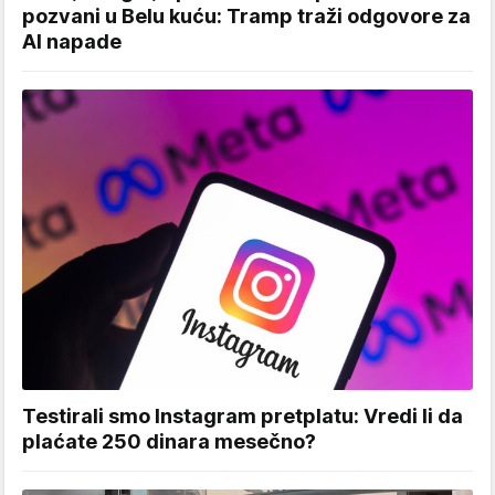
pozvani u Belu kuću: Tramp traži odgovore za
AI napade
Testirali smo Instagram pretplatu: Vredi li da
plaćate 250 dinara mesečno?