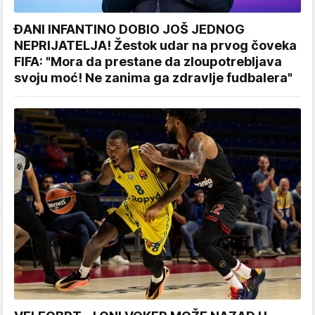
ĐANI INFANTINO DOBIO JOŠ JEDNOG
NEPRIJATELJA! Žestok udar na prvog čoveka
FIFA: "Mora da prestane da zloupotrebljava
svoju moć! Ne zanima ga zdravlje fudbalera"