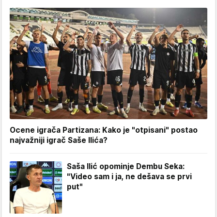
Ocene igrača Partizana: Kako je "otpisani" postao
najvažniji igrač Saše Ilića?
Saša Ilić opominje Dembu Seka:
"Video sam i ja, ne dešava se prvi
put"