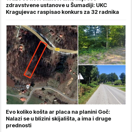
zdravstvene ustanove u Šumadiji: UKC
Kragujevac raspisao konkurs za 32 radnika
Evo koliko košta ar placa na planini Goč:
Nalazi se u blizini skijališta, a ima i druge
prednosti