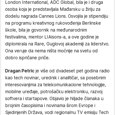
London International, ADC Global, bila je i druga
osoba koja je predstavljala Mađarsku u žiriju za
dodelu nagrada Cannes Lions. Osvojila je stipendiju
na programu kreativnog rukovođenja Berlinske
škole, bila je govornik na međunarodnim
festivalima, mentor LIAisons-a, a ove godine je
diplomirala na Rare, Guglovoj akademiji za liderstvo.
Ona veruje da nema ništa moćnije na svetu od
dobro ispričane priče.
Dragan Petric
je više od dvadeset pet godina radio
kao tech novinar, urednik i analitičar, sa posebnim
interesovanjima za telekomunikacione tehnologije,
mobilne uređaje, potrošačku elektroniku, razvoj
softvera i startapove. Objavio je hiljade članaka u
brojnim časopisima i novinama širom Evrope i
Sjedinjenih Država, vodi regionalnu TV emisiju Tech