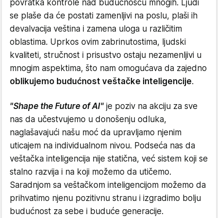
povratka kontrole nad budućnošću mnogih. Ljudi
se plaše da će postati zamenljivi na poslu, plaši ih
devalvacija veština i zamena uloga u različitim
oblastima. Uprkos ovim zabrinutostima, ljudski
kvaliteti, stručnost i prisustvo ostaju nezamenljivi u
mnogim aspektima, što nam omogućava da zajedno
oblikujemo budućnost veštačke inteligencije
.
"Shape the Future of AI"
je poziv na akciju za sve
nas da učestvujemo u donošenju odluka,
naglašavajući našu moć da upravljamo njenim
uticajem na individualnom nivou. Podseća nas da
veštačka inteligencija nije statična, već sistem koji se
stalno razvija i na koji možemo da utičemo.
Saradnjom sa veštačkom inteligencijom možemo da
prihvatimo njenu pozitivnu stranu i izgradimo bolju
budućnost za sebe i buduće generacije.