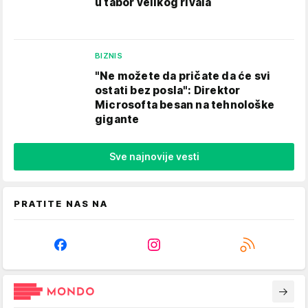
u tabor velikog rivala
BIZNIS
"Ne možete da pričate da će svi
ostati bez posla": Direktor
Microsofta besan na tehnološke
gigante
Sve najnovije vesti
PRATITE NAS NA