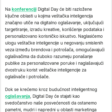
Na
konferenciji
Digital Day će biti razložene
ključne oblasti u kojima veštačka inteligencija
značajno utiče na digitalno oglašavanje, uključujući
targetiranje, izradu kreative, korišćenje podataka i
personalizovano korisničko iskustvo. Naglasićemo
ulogu veštačke inteligencije u negovanju smislenih
veza između brendova i potrošača, omogućavajući
oglašivačima da duboko razumeju ponašanje
publike za personalizovane poruke i naglašavajući
dvostruku korist veštačke inteligencije za
oglašivače i potrošače.
Dok se krećemo kroz budućnost inteligentnog
oglašavanja
, Digital Day će stajati kao
svedočanstvo naše posvećenosti da ostanemo
pametni, mudri i napredni u oblasti marketinga