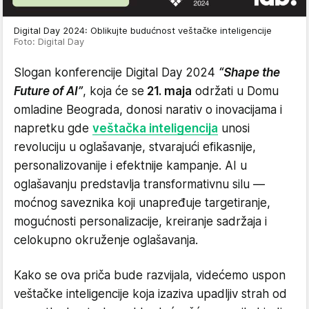
Digital Day 2024: Oblikujte budućnost veštačke inteligencije
Foto: Digital Day
Slogan konferencije Digital Day 2024
“Shape the
Future of AI”
, koja će se
21. maja
održati u Domu
omladine Beograda, donosi narativ o inovacijama i
napretku gde
veštačka inteligencija
unosi
revoluciju u oglašavanje, stvarajući efikasnije,
personalizovanije i efektnije kampanje. AI u
oglašavanju predstavlja transformativnu silu —
moćnog saveznika koji unapređuje targetiranje,
mogućnosti personalizacije, kreiranje sadržaja i
celokupno okruženje oglašavanja.
Kako se ova priča bude razvijala, videćemo uspon
veštačke inteligencije koja izaziva upadljiv strah od