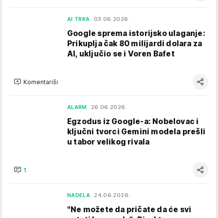
AI TRKA
03.06.2026.
Google sprema istorijsko ulaganje:
Prikuplja čak 80 milijardi dolara za
AI, uključio se i Voren Bafet
Komentariši
ALARM
26.06.2026.
Egzodus iz Google-a: Nobelovac i
ključni tvorci Gemini modela prešli
u tabor velikog rivala
1
NADELA
24.06.2026.
"Ne možete da pričate da će svi