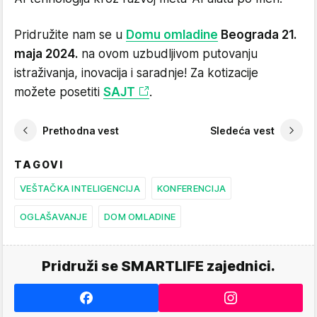
Pridružite nam se u
Domu omladine
Beograda 21.
maja 2024.
na ovom uzbudljivom putovanju
istraživanja, inovacija i saradnje! Za kotizacije
možete posetiti
SAJT
.
Prethodna vest
Sledeća vest
TAGOVI
VEŠTAČKA INTELIGENCIJA
KONFERENCIJA
OGLAŠAVANJE
DOM OMLADINE
Pridruži se SMARTLIFE zajednici.