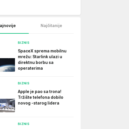
ajnovije
Najčitanije
BIZNIS
SpaceX sprema mobilnu
mrežu: Starlink ulazi u
direktnu borbu sa
operaterima
BIZNIS
Apple je pao sa trona!
Tržište telefona dobilo
novog -starog lidera
BIZNIS