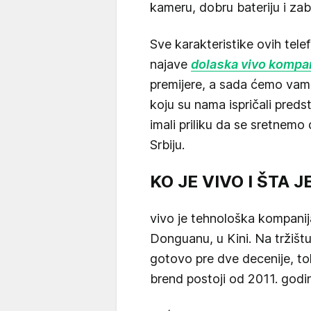
kameru, dobru bateriju i za
Sve karakteristike ovih tel
najave
dolaska vivo kompa
premijere, a sada ćemo vam 
koju su nama ispričali pred
imali priliku da se sretnemo 
Srbiju.
KO JE VIVO I ŠTA 
vivo je tehnološka kompani
Donguanu, u Kini. Na tržištu
gotovo pre dve decenije, t
brend postoji od 2011. godi