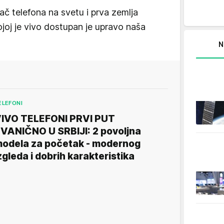
đač telefona na svetu i prva zemlja
ojoj je vivo dostupan je upravo naša
N
ELEFONI
IVO TELEFONI PRVI PUT
VANIČNO U SRBIJI: 2 povoljna
odela za početak - modernog
zgleda i dobrih karakteristika