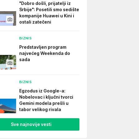
"Dobro došli, prijatelji iz
Srbije": Posetili smo sedište
kompanije Huawei u Kini i
ostali zatečeni
BIZNIS
Predstavljen program
najvećeg Weekenda do
sada
BIZNIS
Egzodus iz Google-a:
Nobelovac i ključni tvorci
Gemini modela prešli u
tabor velikog rivala
Sve najnovije vesti