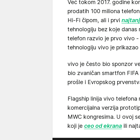
Već tokom 2017. godine kompa
prodatih 100 miliona telefona
Hi-Fi čipom, ali i prvi
najtanj
tehnologiju bez koje danas
telefon razvio je prvo vivo 
tehnologiju vivo je prikaza
vivo je često bio sponzor ve
bio zvaničan smartfon FIFA 
prošle i Evropskog prvens
Flagship linija vivo telefon
komercijalna verzija protot
MWC kongresima. U ovoj seri
koji je
ceo od ekrana
ili najt