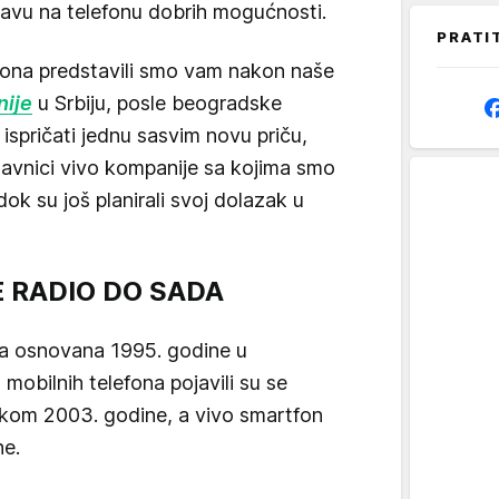
bavu na telefonu dobrih mogućnosti.
PRATI
efona predstavili smo vam nakon naše
nije
u Srbiju, posle beogradske
ispričati jednu sasvim novu priču,
stavnici vivo kompanije sa kojima smo
dok su još planirali svoj dolazak u
JE RADIO DO SADA
ja osnovana 1995. godine u
 mobilnih telefona pojavili su se
okom 2003. godine, a vivo smartfon
ne.