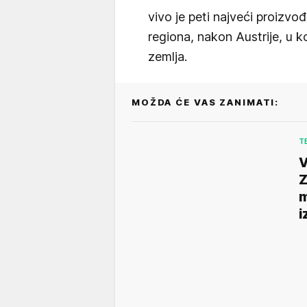
vivo je peti najveći proizvo
regiona, nakon Austrije, u k
zemlja.
MOŽDA ĆE VAS ZANIMATI:
T
V
Z
m
i