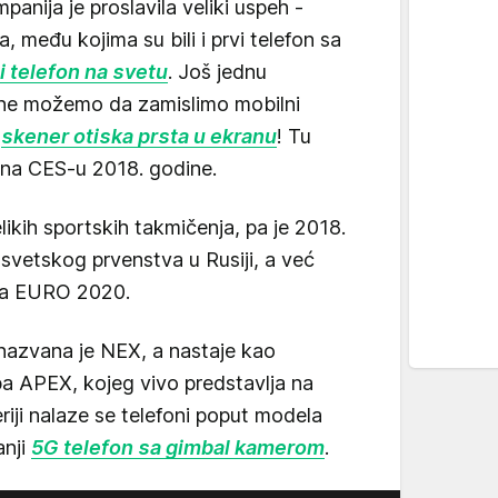
nija je proslavila veliki uspeh -
, među kojima su bili i prvi telefon sa
i telefon na svetu
. Još jednu
 ne možemo da zamislimo mobilni
-
skener otiska prsta u ekranu
! Tu
o na CES-u 2018. godine.
likih sportskih takmičenja, pa je 2018.
svetskog prvenstva u Rusiji, a već
tva EURO 2020.
a nazvana je NEX, a nastaje kao
ipa APEX, kojeg vivo predstavlja na
ji nalaze se telefoni poput modela
anji
5G telefon sa gimbal kamerom
.