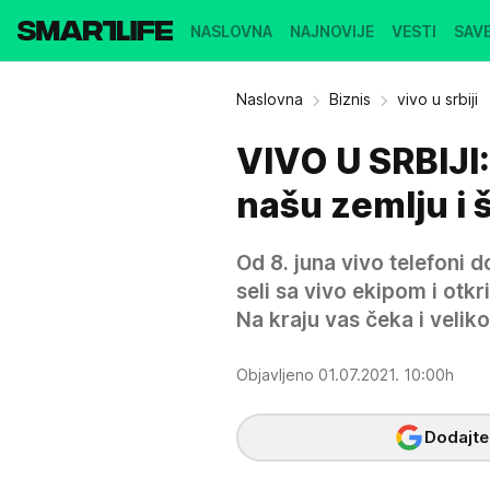
NASLOVNA
NAJNOVIJE
VESTI
SAVE
Naslovna
Biznis
vivo u srbiji
VIVO U SRBIJI: 
našu zemlju i
Od 8. juna vivo telefoni 
seli sa vivo ekipom i otkr
Na kraju vas čeka i veliko
Objavljeno 01.07.2021. 10:00h
Dodajte