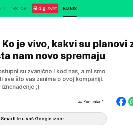
TI
TESTOVI
BIZNIS
Ko je vivo, kakvi su planovi 
 šta nam novo spremaju
dostupni su zvanično i kod nas, a mi smo
ili sve što vas zanima o ovoj kompaniji.
 iznenađenje ;)
Komentariši
 Smartlife u vaš Google izbor