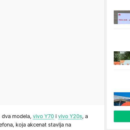
na dva modela,
vivo Y70
i
vivo Y20s
, a
efona, koja akcenat stavlja na