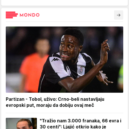
Partizan - Tobol, uživo: Crno-beli nastavljaju
evropski put, moraju da dobiju ovaj meč
"Tražio nam 3.000 franaka, 66 evra i
30 centi": Ljajić otkrio kako je