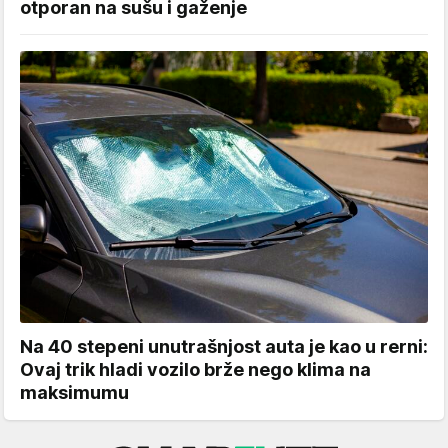
otporan na sušu i gaženje
Na 40 stepeni unutrašnjost auta je kao u rerni:
Ovaj trik hladi vozilo brže nego klima na
maksimumu