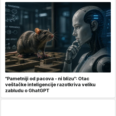
"Pametniji od pacova - ni blizu": Otac
veštačke inteligencije razotkriva veliku
zabludu o GhatGPT