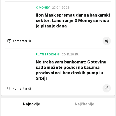
X MONEY
27.04.2026.
Ilon Mask sprema udar na bankarski
sektor: Lansiranje X Money servisa
je pitanje dana
Komentariši
PLATI I PODIGNI
20.11.2025.
Ne treba vam bankomat: Gotovinu
sada možete podići na kasama
prodavnica i benzinskih pumpi u
Srbiji
Komentariši
Najnovije
Najčitanije