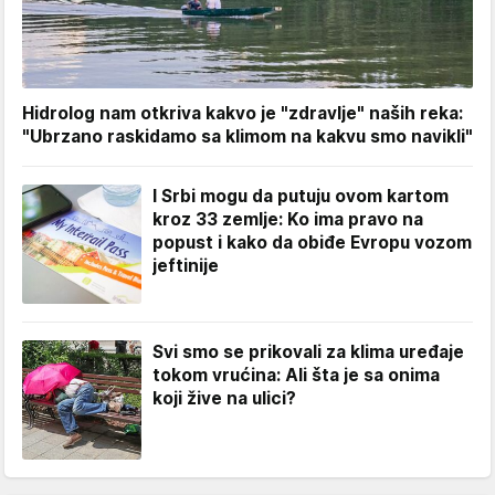
Hidrolog nam otkriva kakvo je "zdravlje" naših reka:
"Ubrzano raskidamo sa klimom na kakvu smo navikli"
I Srbi mogu da putuju ovom kartom
kroz 33 zemlje: Ko ima pravo na
popust i kako da obiđe Evropu vozom
jeftinije
Svi smo se prikovali za klima uređaje
tokom vrućina: Ali šta je sa onima
koji žive na ulici?