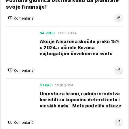
Poznata glumica otkriva kako da planirate
svoje finansije!
Komentariši
NA VRHU
27.03.2024.
Akcije Amazona skočile preko 15%
u 2024. i učinile Bezosa
najbogatijim čovekom na svetu
Komentariši
OTKAZI
18.10.2024.
Umesto za hranu, radnici sredstva
koristili za kupovinu deterdženta i
vinskih čaša - Meta podelila otkaze
Komentariši