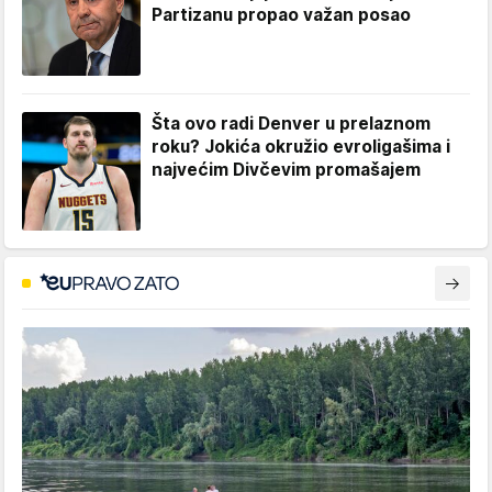
Partizanu propao važan posao
Šta ovo radi Denver u prelaznom
roku? Jokića okružio evroligašima i
najvećim Divčevim promašajem