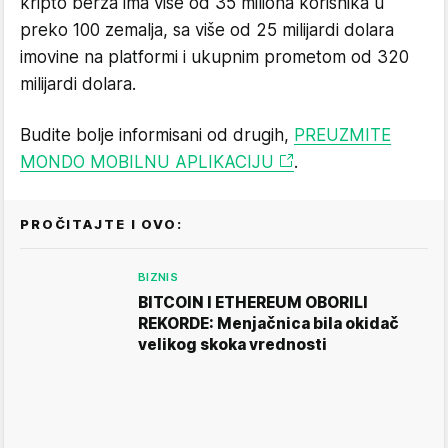
kripto berza ima više od 35 miliona korisnika u
preko 100 zemalja, sa više od 25 milijardi dolara
imovine na platformi i ukupnim prometom od 320
milijardi dolara.
Budite bolje informisani od drugih,
PREUZMITE
MONDO MOBILNU APLIKACIJU
.
PROČITAJTE I OVO:
BIZNIS
BITCOIN I ETHEREUM OBORILI
REKORDE: Menjačnica bila okidač
velikog skoka vrednosti