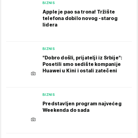
BIZNIS
Apple je pao sa trona! Tržište
telefona dobilo novog -starog
lidera
BIZNIS
"Dobro došli, prijatelji iz Srbije":
Posetili smo sedište kompanije
Huawei u Kini i ostali zatečeni
BIZNIS
Predstavljen program najvećeg
Weekenda do sada