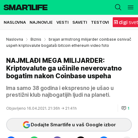
NASLOVNA
NAJNOVIJE
VESTI
SAVETI
TESTOVI
Naslovna
Biznis
brajan armstrong milijarder coinbase osnivač
uspeh kriptovalute bogataši bitcoin ethereum video foto
NAJMLAĐI MEGA MILIJARDER:
Kriptovalute ga učinile neverovatno
bogatim nakon Coinbase uspeha
Ima samo 38 godina i ekspresno je ušao u
prestižni klub najbogatijih ljudi na planeti.
Objavljeno 16.04.2021. 21:36h
→ 21:41h
1
Dodajte Smartlife u vaš Google izbor