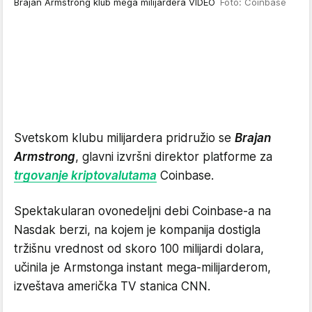
Brajan Armstrong klub mega milijardera VIDEO
Foto: Coinbase
Svetskom klubu milijardera pridružio se
Brajan
Armstrong
, glavni izvršni direktor platforme za
trgovanje kriptovalutama
Coinbase.
Spektakularan ovonedeljni debi Coinbase-a na
Nasdak berzi, na kojem je kompanija dostigla
tržišnu vrednost od skoro 100 milijardi dolara,
učinila je Armstonga instant mega-milijarderom,
izveštava američka TV stanica CNN.