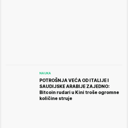
NAUKA
POTROŠNJA VEĆA OD ITALIJE I
SAUDIJSKE ARABIJE ZAJEDNO:
Bitcoin rudari u Kini troše ogromne
količine struje