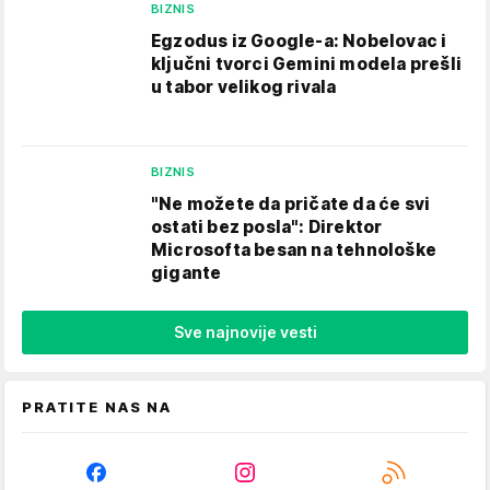
BIZNIS
Egzodus iz Google-a: Nobelovac i
ključni tvorci Gemini modela prešli
u tabor velikog rivala
BIZNIS
"Ne možete da pričate da će svi
ostati bez posla": Direktor
Microsofta besan na tehnološke
gigante
Sve najnovije vesti
PRATITE NAS NA