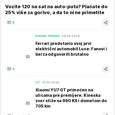
Vozite 120 na sat na auto-putu? Plaćate do
25% više za gorivo, a da to ni ne primetite
6
IPHONE FERRARI
26.05.2026.
Ferrari predstavio svoj prvi
električni automobil Luce: Fanovi i
berza odgovorili brutalno
4
GT
13.05.2026.
Xiaomi YU7 GT primećen na
ulicama pre premijere: Kineska
zver stiže sa 990 KS i dometom do
705 km