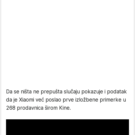
Da se ništa ne prepušta slučaju pokazuje i podatak
da je Xiaomi već poslao prve izložbene primerke u
268 prodavnica širom Kine.