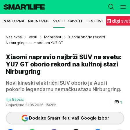
NASLOVNA
NAJNOVIJE
VESTI
SAVETI
TESTOVI
Naslovna
Vesti
Mobilnost
Xiaomi oborio rekord
Nirburgringa sa modelom YU7 GT
Xiaomi napravio najbrži SUV na svetu:
YU7 GT oborio rekord na kultnoj stazi
Nirburgring
Novi kineski električni SUV oborio je Audi i
pokorio legendarnu nemačku stazu Nirburgring.
Ilija Baošić
1
Objavljeno 21.05.2026. 15:28h
Dodajte Smartlife u vaš Google izbor