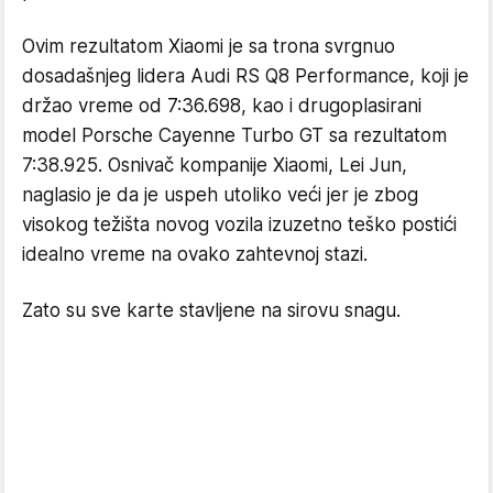
Ovim rezultatom Xiaomi je sa trona svrgnuo
dosadašnjeg lidera Audi RS Q8 Performance, koji je
držao vreme od 7:36.698, kao i drugoplasirani
model Porsche Cayenne Turbo GT sa rezultatom
7:38.925. Osnivač kompanije Xiaomi, Lei Jun,
naglasio je da je uspeh utoliko veći jer je zbog
visokog težišta novog vozila izuzetno teško postići
idealno vreme na ovako zahtevnoj stazi.
Zato su sve karte stavljene na sirovu snagu.