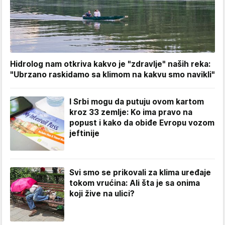
Hidrolog nam otkriva kakvo je "zdravlje" naših reka:
"Ubrzano raskidamo sa klimom na kakvu smo navikli"
I Srbi mogu da putuju ovom kartom
kroz 33 zemlje: Ko ima pravo na
popust i kako da obiđe Evropu vozom
jeftinije
Svi smo se prikovali za klima uređaje
tokom vrućina: Ali šta je sa onima
koji žive na ulici?