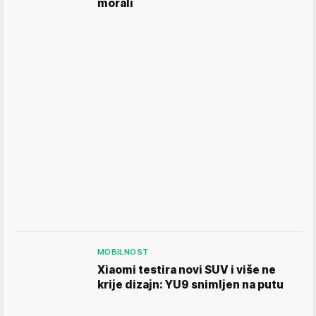
morali
MOBILNOST
Xiaomi testira novi SUV i više ne
krije dizajn: YU9 snimljen na putu