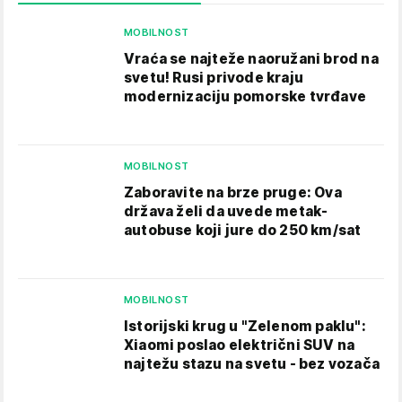
MOBILNOST
Vraća se najteže naoružani brod na
svetu! Rusi privode kraju
modernizaciju pomorske tvrđave
MOBILNOST
Zaboravite na brze pruge: Ova
država želi da uvede metak-
autobuse koji jure do 250 km/sat
MOBILNOST
Istorijski krug u "Zelenom paklu":
Xiaomi poslao električni SUV na
najtežu stazu na svetu - bez vozača