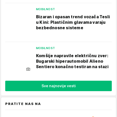
MOBILNOST
Bizaran i opasan trend vozača Tesli
u Kini: Plastičnim glavama varaju
bezbednosne sisteme
MOBILNOST
Komšije napravile električnu zver:
Bugarski hiperautomobil Alieno
Sentiero konačno testiran na stazi
Sve najnovije vesti
PRATITE NAS NA