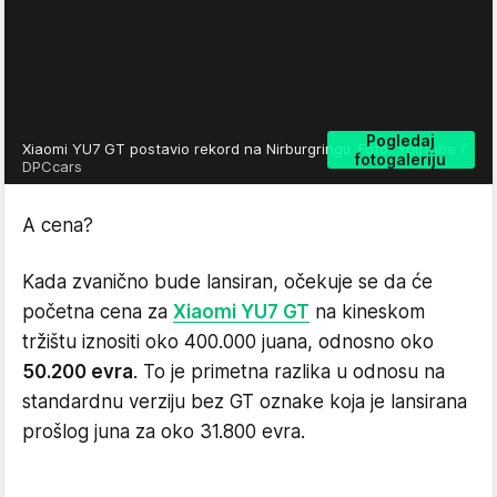
Pogledaj
Xiaomi YU7 GT postavio rekord na Nirburgringu
Foto: YouTube /
fotogaleriju
DPCcars
A cena?
Kada zvanično bude lansiran, očekuje se da će
početna cena za
Xiaomi YU7 GT
na kineskom
tržištu iznositi oko 400.000 juana, odnosno oko
50.200 evra
. To je primetna razlika u odnosu na
standardnu verziju bez GT oznake koja je lansirana
prošlog juna za oko 31.800 evra.