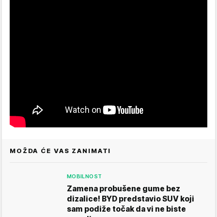
MOŽDA ĆE VAS ZANIMATI
MOBILNOST
Zamena probušene gume bez
dizalice! BYD predstavio SUV koji
sam podiže točak da vi ne biste