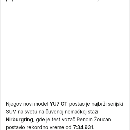
Njegov novi model
YU7 GT
postao je najbrži serijski
SUV na svetu na čuvenoj nemačkoj stazi
Nirburgring
, gde je test vozač Renom Žoucan
postavio rekordno vreme od
7:34.931
.