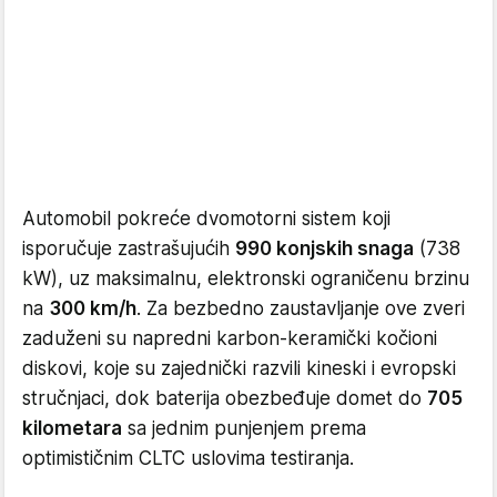
Automobil pokreće dvomotorni sistem koji
isporučuje zastrašujućih
990 konjskih snaga
(738
kW), uz maksimalnu, elektronski ograničenu brzinu
na
300 km/h
. Za bezbedno zaustavljanje ove zveri
zaduženi su napredni karbon-keramički kočioni
diskovi, koje su zajednički razvili kineski i evropski
stručnjaci, dok baterija obezbeđuje domet do
705
kilometara
sa jednim punjenjem prema
optimističnim CLTC uslovima testiranja.