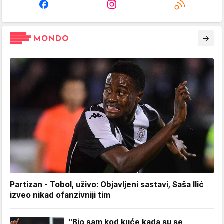
Partizan - Tobol, uživo: Objavljeni sastavi, Saša Ilić
izveo nikad ofanzivniji tim
"Bio sam kod kuće kada su se