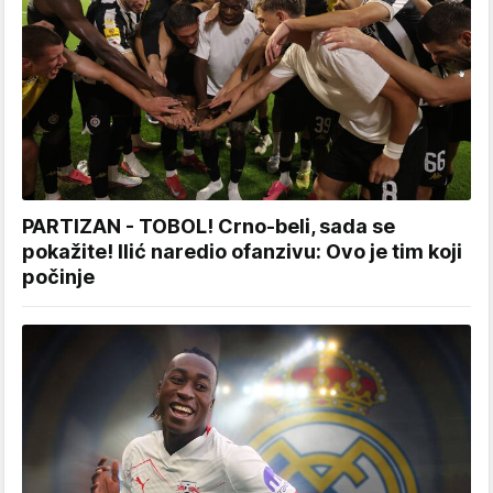
PARTIZAN - TOBOL! Crno-beli, sada se
pokažite! Ilić naredio ofanzivu: Ovo je tim koji
počinje