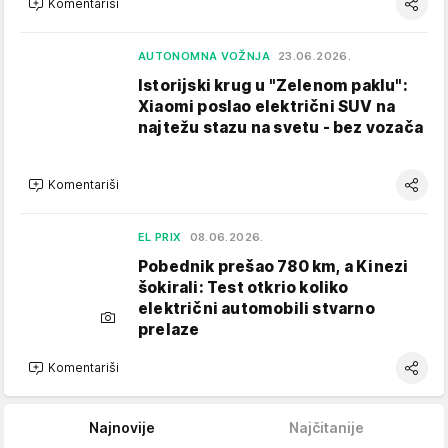
Komentariši
AUTONOMNA VOŽNJA
23.06.2026.
Istorijski krug u "Zelenom paklu":
Xiaomi poslao električni SUV na
najtežu stazu na svetu - bez vozača
Komentariši
EL PRIX
08.06.2026.
Pobednik prešao 780 km, a Kinezi
šokirali: Test otkrio koliko
električni automobili stvarno
prelaze
Komentariši
Najnovije
Najčitanije