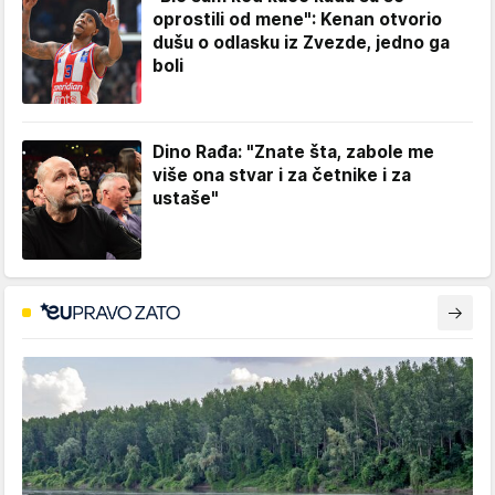
oprostili od mene": Kenan otvorio
dušu o odlasku iz Zvezde, jedno ga
boli
Dino Rađa: "Znate šta, zabole me
više ona stvar i za četnike i za
ustaše"