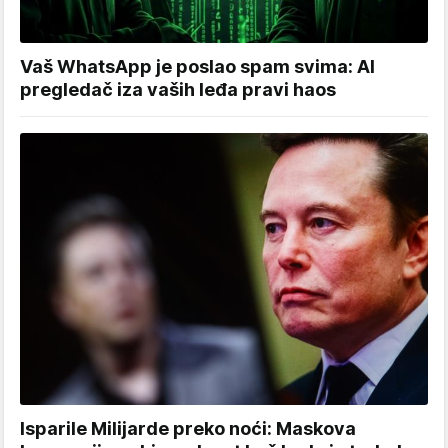
Vaš WhatsApp je poslao spam svima: AI
pregledač iza vaših leđa pravi haos
Isparile Milijarde preko noći: Maskova