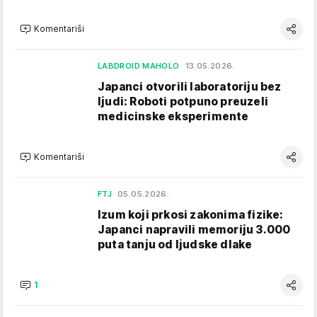
Komentariši
LABDROID MAHOLO
13.05.2026.
Japanci otvorili laboratoriju bez
ljudi: Roboti potpuno preuzeli
medicinske eksperimente
Komentariši
FTJ
05.05.2026.
Izum koji prkosi zakonima fizike:
Japanci napravili memoriju 3.000
puta tanju od ljudske dlake
1