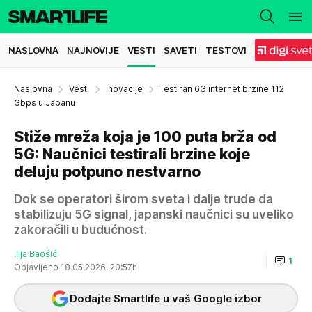
NASLOVNA
NAJNOVIJE
VESTI
SAVETI
TESTOVI
Naslovna
Vesti
Inovacije
Testiran 6G internet brzine 112
Gbps u Japanu
Stiže mreža koja je 100 puta brža od
5G: Naučnici testirali brzine koje
deluju potpuno nestvarno
Dok se operatori širom sveta i dalje trude da
stabilizuju 5G signal, japanski naučnici su uveliko
zakoračili u budućnost.
Ilija Baošić
1
Objavljeno 18.05.2026. 20:57h
Dodajte Smartlife u vaš Google izbor