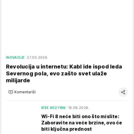
INOVACIJE
27.05.2026.
Revolucija u internetu: Kabl ide ispod leda
Severnog pola, evo zašto svet ulaže
milijarde
Komentariši
IEEE 802.11BN
18.06.2026.
Wi-Fi 8 neće biti ono što mislite:
Zaboravite na veće brzine, ovo će
biti ključna prednost