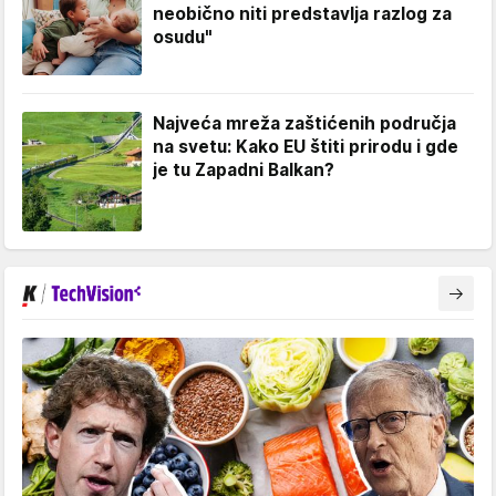
neobično niti predstavlja razlog za
osudu"
Najveća mreža zaštićenih područja
na svetu: Kako EU štiti prirodu i gde
je tu Zapadni Balkan?