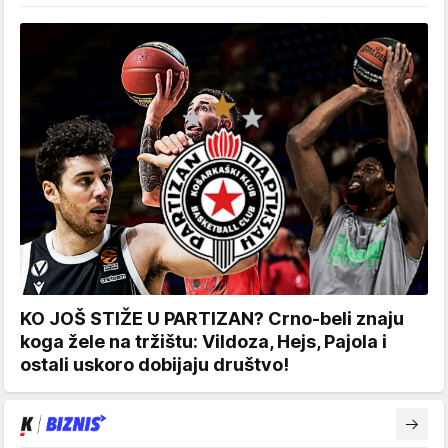
KO JOŠ STIŽE U PARTIZAN? Crno-beli znaju
koga žele na tržištu: Vildoza, Hejs, Pajola i
ostali uskoro dobijaju društvo!