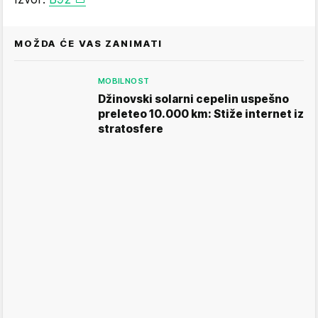
MOŽDA ĆE VAS ZANIMATI
MOBILNOST
Džinovski solarni cepelin uspešno
preleteo 10.000 km: Stiže internet iz
stratosfere