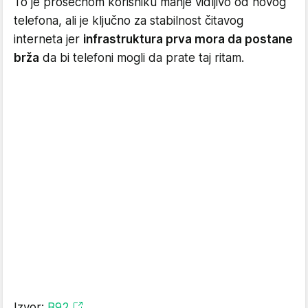
To je prosečnom korisniku manje vidljivo od novog
telefona, ali je ključno za stabilnost čitavog
interneta jer
infrastruktura prva mora da postane
brža
da bi telefoni mogli da prate taj ritam.
Izvor:
B92