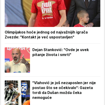
Olimpijakos hoće jednog od najvažnijih igrača
Zvezde: "Kontakt je već uspostavljen"
Dejan Stanković: "Ovde je uvek
pitanje života i smrti"
"Vlahović je još nezaposlen jer nije
postao što se očekivalo": Gazeta
tvrdi da Dušan možda čeka
nemoguće