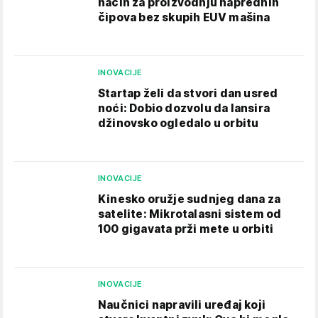
način za proizvodnju naprednih
čipova bez skupih EUV mašina
INOVACIJE
Startap želi da stvori dan usred
noći: Dobio dozvolu da lansira
džinovsko ogledalo u orbitu
INOVACIJE
Kinesko oružje sudnjeg dana za
satelite: Mikrotalasni sistem od
100 gigavata prži mete u orbiti
INOVACIJE
Naučnici napravili uređaj koji