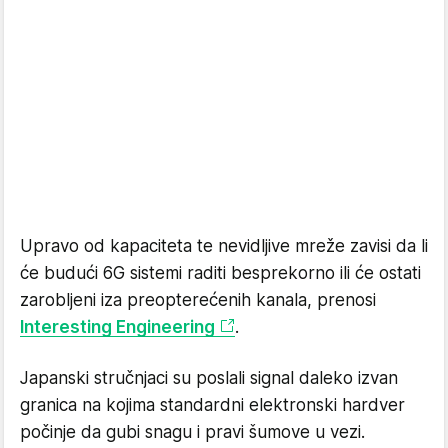
Upravo od kapaciteta te nevidljive mreže zavisi da li
će budući 6G sistemi raditi besprekorno ili će ostati
zarobljeni iza preopterećenih kanala, prenosi
Interesting Engineering
.
Japanski stručnjaci su poslali signal daleko izvan
granica na kojima standardni elektronski hardver
počinje da gubi snagu i pravi šumove u vezi.