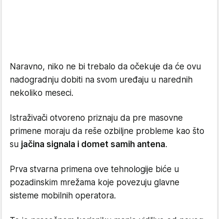
Naravno, niko ne bi trebalo da očekuje da će ovu
nadogradnju dobiti na svom uređaju u narednih
nekoliko meseci.
Istraživači otvoreno priznaju da pre masovne
primene moraju da reše ozbiljne probleme kao što
su
jačina signala i domet samih antena
.
Prva stvarna primena ove tehnologije biće u
pozadinskim mrežama koje povezuju glavne
sisteme mobilnih operatora.