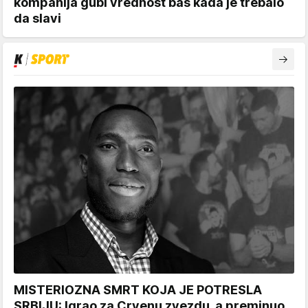
kompanija gubi vrednost baš kada je trebalo
da slavi
MISTERIOZNA SMRT KOJA JE POTRESLA
SRBIJU: Igrao za Crvenu zvezdu, a preminuo