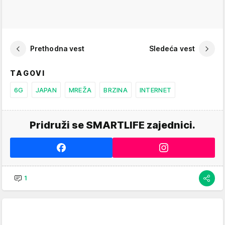
Prethodna vest
Sledeća vest
TAGOVI
6G
JAPAN
MREŽA
BRZINA
INTERNET
Pridruži se SMARTLIFE zajednici.
1