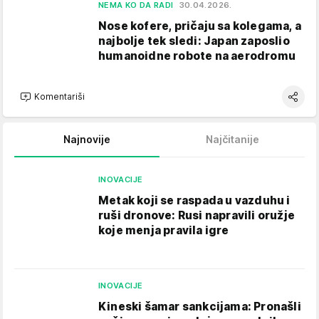
NEMA KO DA RADI
30.04.2026.
Nose kofere, pričaju sa kolegama, a
najbolje tek sledi: Japan zaposlio
humanoidne robote na aerodromu
Komentariši
Najnovije
Najčitanije
INOVACIJE
Metak koji se raspada u vazduhu i
ruši dronove: Rusi napravili oružje
koje menja pravila igre
INOVACIJE
Kineski šamar sankcijama: Pronašli