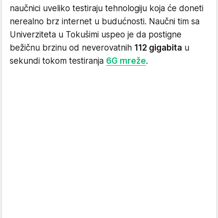
naučnici uveliko testiraju tehnologiju koja će doneti
nerealno brz internet u budućnosti. Naučni tim sa
Univerziteta u Tokušimi uspeo je da postigne
bežičnu brzinu od neverovatnih
112 gigabita
u
sekundi tokom testiranja
6G mreže
.