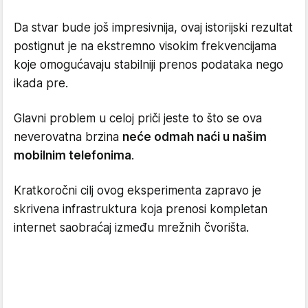
Da stvar bude još impresivnija, ovaj istorijski rezultat
postignut je na ekstremno visokim frekvencijama
koje omogućavaju stabilniji prenos podataka nego
ikada pre.
Glavni problem u celoj priči jeste to što se ova
neverovatna brzina
neće odmah naći u našim
mobilnim telefonima
.
Kratkoročni cilj ovog eksperimenta zapravo je
skrivena infrastruktura koja prenosi kompletan
internet saobraćaj između mrežnih čvorišta.