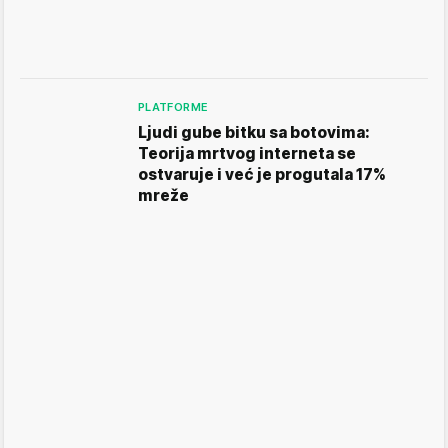
PLATFORME
Ljudi gube bitku sa botovima:
Teorija mrtvog interneta se
ostvaruje i već je progutala 17%
mreže