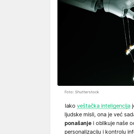
Foto: Shutterstock
Iako
veštačka inteligencija
j
ljudske misli, ona je već s
ponašanje
i oblikuje naše 
personalizaciju i kontrolu in