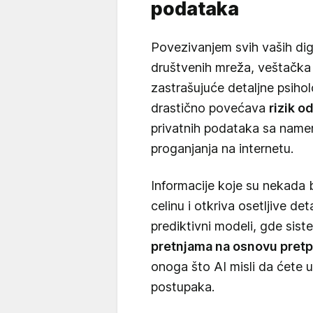
podataka
Povezivanjem svih vaših digi
društvenih mreža, veštačka 
zastrašujuće detaljne psihol
drastično povećava
rizik o
privatnih podataka sa namer
proganjanja na internetu.
Informacije koje su nekada b
celinu i otkriva osetljive de
prediktivni modeli, gde si
pretnjama na osnovu pret
onoga što AI misli da ćete u
postupaka.