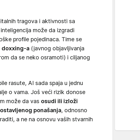
talnih tragova i aktivnosti sa
inteligencija može da izgradi
oške profile pojedinaca. Time se
d doxxing-a
(javnog objavljivanja
om da se neko osramoti) i ciljanog
ile rasute, AI sada spaja u jednu
talje o vama. Još veći rizik donose
stem može da vas
osudi ili izloži
postavljenog ponašanja
, odnosno
raditi, a ne na osnovu vaših stvarnih