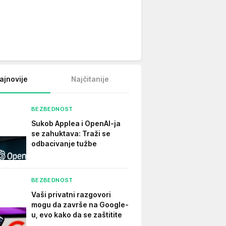
ajnovije
Najčitanije
BEZBEDNOST
Sukob Applea i OpenAI-ja
se zahuktava: Traži se
odbacivanje tužbe
BEZBEDNOST
Vaši privatni razgovori
mogu da završe na Google-
u, evo kako da se zaštitite