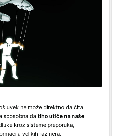
oš uvek ne može direktno da čita
ada sposobna da
tiho utiče na naše
odluke kroz sisteme preporuka,
formacija velikih razmera.