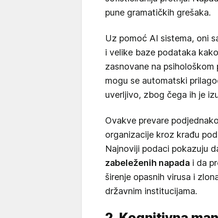
pune gramatičkih grešaka.
Uz pomoć AI sistema, oni s
i velike baze podataka kako 
zasnovane na psihološkom pro
mogu se automatski prilago
uverljivo, zbog čega ih je i
Ovakve prevare podjednako p
organizacije kroz krađu poda
Najnoviji podaci pokazuju d
zabeleženih napada
i da p
širenje opasnih virusa i zlo
državnim institucijama.
2. Kognitivna mani