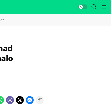
ute
 nad
malo