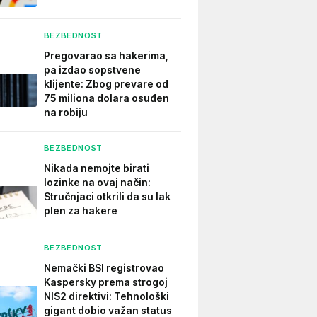
BEZBEDNOST
Pregovarao sa hakerima,
pa izdao sopstvene
klijente: Zbog prevare od
75 miliona dolara osuđen
na robiju
BEZBEDNOST
Nikada nemojte birati
lozinke na ovaj način:
Stručnjaci otkrili da su lak
plen za hakere
BEZBEDNOST
Nemački BSI registrovao
Kaspersky prema strogoj
NIS2 direktivi: Tehnološki
gigant dobio važan status