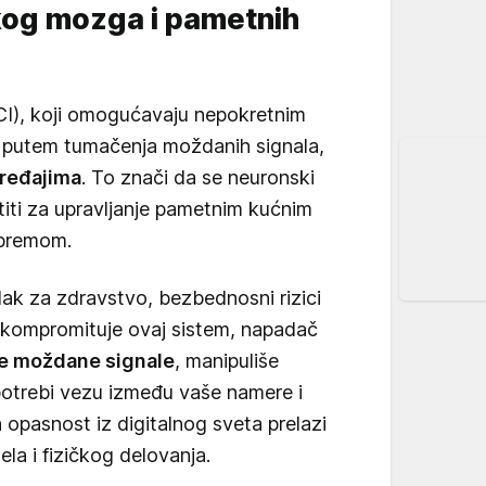
skog mozga i pametnih
CI), koji omogućavaju nepokretnim
u putem tumačenja moždanih signala,
uređajima
. To znači da se neuronski
titi za upravljanje pametnim kućnim
opremom.
ak za zdravstvo, bezbednosni rizici
o kompromituje ovaj sistem, napadač
še moždane signale
, manipuliše
potrebi vezu između vaše namere i
n opasnost iz digitalnog sveta prelazi
la i fizičkog delovanja.