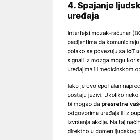
4. Spajanje ljud
uređaja
Interfejsi mozak-računar (B
pacijentima da komuniciraj
polako se povezuju sa
IoT 
signali iz mozga mogu koris
uređajima ili medicinskom 
Iako je ovo epohalan napred
postaju jezivi. Ukoliko nek
bi mogao da
presretne va
odgovorima uređaja ili zlou
izvršenja akcije. Na taj nači
direktno u domen ljudskog te