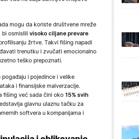
ada mogu da koriste društvene mreže
bi osmislili
visoko ciljane prevare
filisanju žrtve. Takvi fišing napadi
đavati trenutku i zvučati emocionalno
zuzetno teško prepoznati.
ogađaju i pojedince i velike
taka i finansijske malverzacije.
a fišing već sada čini oko
15% svih
redstavlja glavnu ulaznu tačku za
namernih softvera u kompanijama i
pulacija i oblikovanje