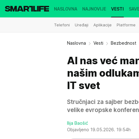
NASLOVNA
NAJNOVIJE
VESTI
SAVE
Telefoni
Uređaji
Aplikacije
Platforme
Naslovna
Vesti
Bezbednost
AI nas već man
našim odlukam
IT svet
Stručnjaci za sajber bez
velike evropske konferenc
Ilija Baošić
Objavljeno 19.05.2026. 19:54h