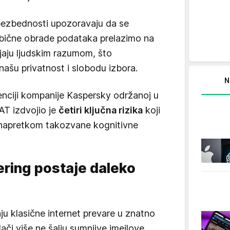
r bezbednosti upozoravaju da se
obične obrade podataka prelazimo na
jaju ljudskim razumom, što
 našu privatnost i slobodu izbora.
N
enciji kompanije Kaspersky održanoj u
T izdvojio je
četiri ključna rizika
koji
a napretkom takozvane kognitivne
jering postaje daleko
aju klasične internet prevare u znatno
dači više ne šalju sumnjive imejlove