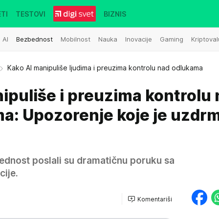
TI
TESTOVI
BIZNIS
AI
Bezbednost
Mobilnost
Nauka
Inovacije
Gaming
Kriptoval
Kako AI manipuliše ljudima i preuzima kontrolu nad odlukama
ipuliše i preuzima kontrolu
a: Upozorenje koje je uzdr
bednost poslali su dramatičnu poruku sa
ije.
Komentariši