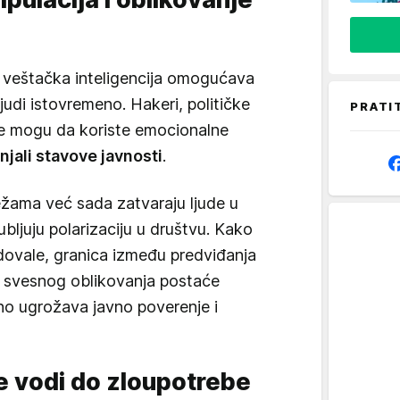
 veštačka inteligencija omogućava
ljudi istovremeno. Hakeri, političke
PRATI
je mogu da koriste emocionalne
njali stavove javnosti
.
ežama već sada zatvaraju ljude u
ubljuju polarizaciju u društvu. Kako
dovale, granica između predviđanja
 svesnog oblikovanja postaće
no ugrožava javno poverenje i
je vodi do zloupotrebe