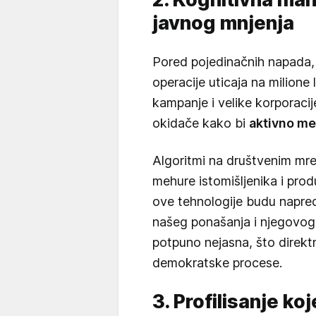
javnog mnjenja
Pored pojedinačnih napada,
operacije uticaja na milione 
kampanje i velike korporaci
okidače kako bi
aktivno me
Algoritmi na društvenim mr
mehure istomišljenika i prod
ove tehnologije budu napre
našeg ponašanja i njegovog
potpuno nejasna, što direkt
demokratske procese.
3. Profilisanje ko