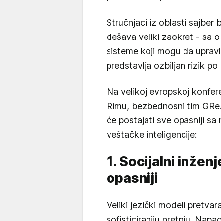
Stručnjaci iz oblasti sajbe
dešava veliki zaokret - sa 
sisteme koji mogu da upravl
predstavlja ozbiljan rizik po
Na velikoj evropskoj konfer
Rimu, bezbednosni tim GReA
će postajati sve opasniji s
veštačke inteligencije:
1. Socijalni inžen
opasniji
Veliki jezički modeli pretvar
sofisticiraniju pretnju. Napa