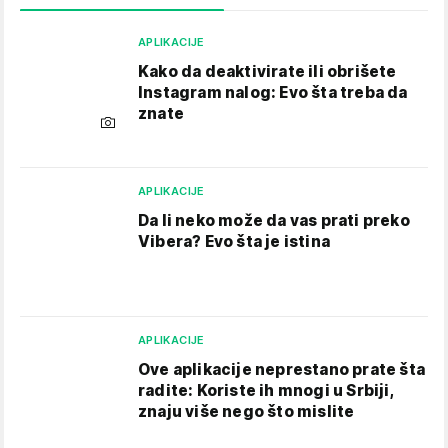
APLIKACIJE
Kako da deaktivirate ili obrišete
Instagram nalog: Evo šta treba da
znate
APLIKACIJE
Da li neko može da vas prati preko
Vibera? Evo šta je istina
APLIKACIJE
Ove aplikacije neprestano prate šta
radite: Koriste ih mnogi u Srbiji,
znaju više nego što mislite