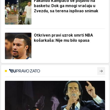
Fakundo Kampaco se pojavio na
basketu: Dok ga mnogi vraćaju u
Zvezdu, sa terena isplivao snimak
Otkriven pravi uzrok smrti NBA
košarkaša: Nije mu bilo spasa