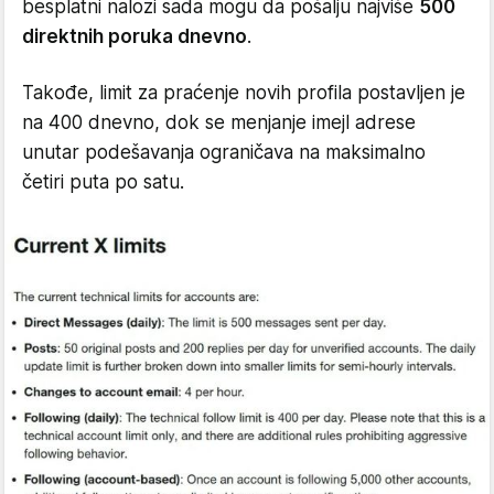
besplatni nalozi sada mogu da pošalju najviše
500
direktnih poruka dnevno
.
Takođe, limit za praćenje novih profila postavljen je
na 400 dnevno, dok se menjanje imejl adrese
unutar podešavanja ograničava na maksimalno
četiri puta po satu.