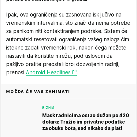
Ipak, ova ograničenja su zasnovana isključivo na
vremenskim intervalima, što znači da nema potrebe
za panikom niti kontaktiranjem podrške. Sistem će
automatski resetovati ograničenja vašeg naloga čim
istekne zadati vremenski rok, nakon čega možete
nastaviti da koristite mrežu, pod uslovom da
pažljivo pratite preostali broj dozvoljenih radnji,
prenosi
Android Headlines
.
MOŽDA ĆE VAS ZANIMATI
BIZNIS
Mask radnicima ostao dužan po 420
dolara: Tražio im privatne podatke
za obuku bota, sad nikako da plati