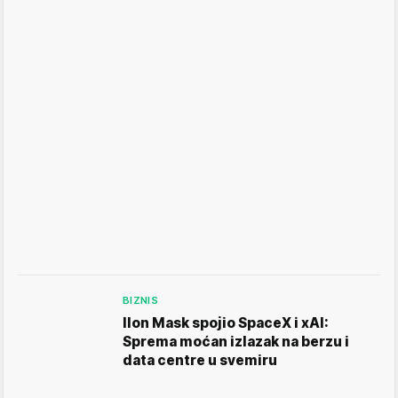
BIZNIS
Ilon Mask spojio SpaceX i xAI:
Sprema moćan izlazak na berzu i
data centre u svemiru