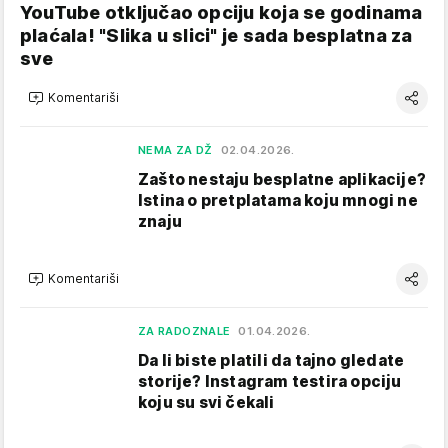
YouTube otključao opciju koja se godinama
plaćala! "Slika u slici" je sada besplatna za
sve
Komentariši
NEMA ZA DŽ
02.04.2026.
Zašto nestaju besplatne aplikacije?
Istina o pretplatama koju mnogi ne
znaju
Komentariši
ZA RADOZNALE
01.04.2026.
Da li biste platili da tajno gledate
storije? Instagram testira opciju
koju su svi čekali