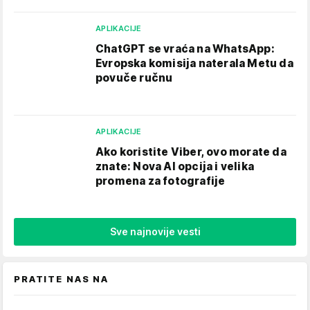
APLIKACIJE
ChatGPT se vraća na WhatsApp:
Evropska komisija naterala Metu da
povuče ručnu
APLIKACIJE
Ako koristite Viber, ovo morate da
znate: Nova AI opcija i velika
promena za fotografije
Sve najnovije vesti
PRATITE NAS NA