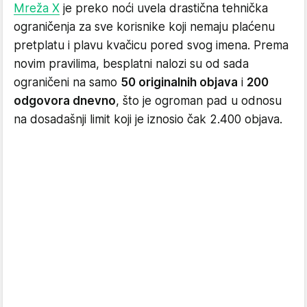
Mreža X
je preko noći uvela drastična tehnička
ograničenja za sve korisnike koji nemaju plaćenu
pretplatu i plavu kvačicu pored svog imena. Prema
novim pravilima, besplatni nalozi su od sada
ograničeni na samo
50 originalnih objava
i
200
odgovora dnevno
, što je ogroman pad u odnosu
na dosadašnji limit koji je iznosio čak 2.400 objava.