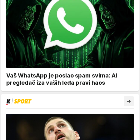
Vaš WhatsApp je poslao spam svima: AI
pregledač iza vaših leđa pravi haos