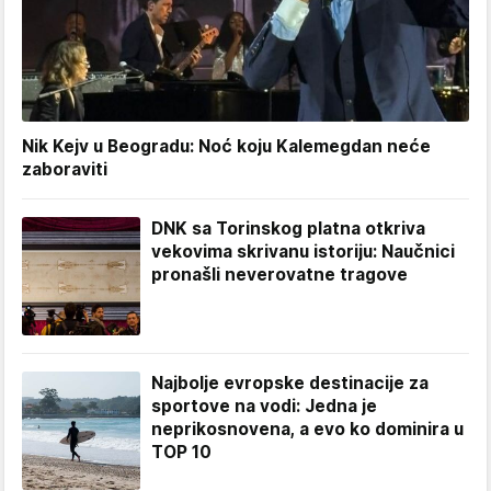
Nik Kejv u Beogradu: Noć koju Kalemegdan neće
zaboraviti
DNK sa Torinskog platna otkriva
vekovima skrivanu istoriju: Naučnici
pronašli neverovatne tragove
Najbolje evropske destinacije za
sportove na vodi: Jedna je
neprikosnovena, a evo ko dominira u
TOP 10