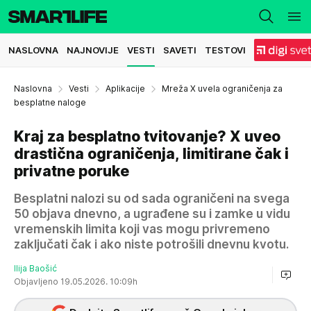
NASLOVNA
NAJNOVIJE
VESTI
SAVETI
TESTOVI
Naslovna
Vesti
Aplikacije
Mreža X uvela ograničenja za
besplatne naloge
Kraj za besplatno tvitovanje? X uveo
drastična ograničenja, limitirane čak i
privatne poruke
Besplatni nalozi su od sada ograničeni na svega
50 objava dnevno, a ugrađene su i zamke u vidu
vremenskih limita koji vas mogu privremeno
zaključati čak i ako niste potrošili dnevnu kvotu.
Ilija Baošić
Objavljeno 19.05.2026. 10:09h