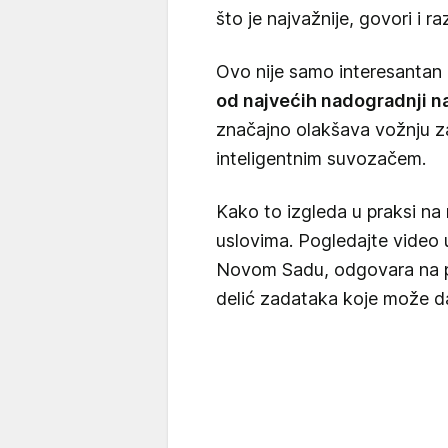
što je najvažnije, govori i ra
Ovo nije samo interesantan 
od najvećih nadogradnji n
značajno olakšava vožnju z
inteligentnim suvozačem.
Kako to izgleda u praksi na 
uslovima. Pogledajte video 
Novom Sadu, odgovara na pi
delić zadataka koje može da