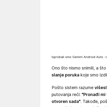
Isprobali smo Gemini Android Auto
I
Ono što nismo snimili, a što
slanje poruka
koje smo izdi
Pošto sistem razume
višes
putovanja reći:
"Pronađi mi 
otvoren sada"
. Takođe, po