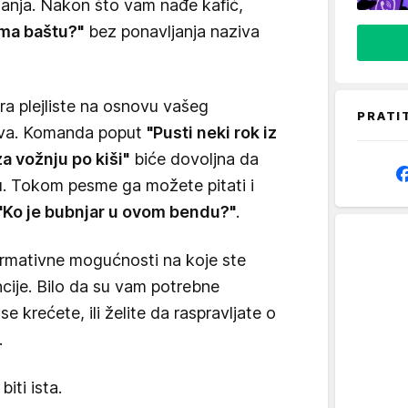
tanja. Nakon što vam nađe kafić,
 ima baštu?"
bez ponavljanja naziva
a plejliste na osnovu vašeg
PRATI
slova. Komanda poput
"Pusti neki rok iz
a vožnju po kiši"
biće dovoljna da
u. Tokom pesme ga možete pitati i
"Ko je bubnjar u ovom bendu?"
.
formativne mogućnosti na koje ste
ncije. Bilo da su vam potrebne
 krećete, ili želite da raspravljate o
.
iti ista.