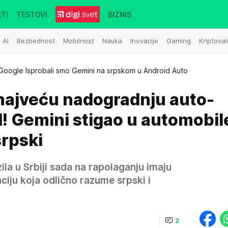
TI
TESTOVI
BIZNIS
AI
Bezbednost
Mobilnost
Nauka
Inovacije
Gaming
Kriptoval
Google Isprobali smo Gemini na srpskom u Android Auto
 najveću nadogradnju auto-
d! Gemini stigao u automobil
 srpski
ila u Srbiji sada na rapolaganju imaju
ciju koja odlično razume srpski i
2