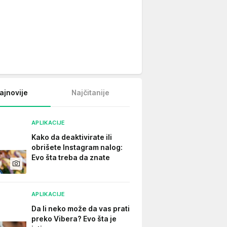
ajnovije
Najčitanije
APLIKACIJE
Kako da deaktivirate ili
obrišete Instagram nalog:
Evo šta treba da znate
APLIKACIJE
Da li neko može da vas prati
preko Vibera? Evo šta je