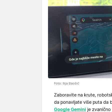
Foto: Ilija Baošić
Zaboravite na krute, robot
da ponavljate više puta da 
Google Gemini
je zvanično