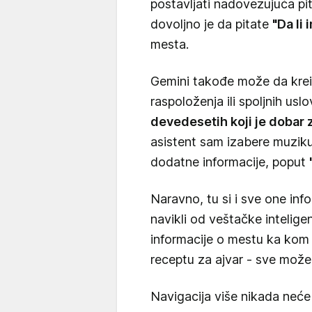
postavljati nadovezujuća pi
dovoljno je da pitate
"Da li
mesta.
Gemini takođe može da kreir
raspoloženja ili spoljnih u
devedesetih koji je dobar z
asistent sam izabere muzik
dodatne informacije, poput
Naravno, tu si i sve one in
navikli od veštačke intelige
informacije o mestu ka kom se
receptu za ajvar - sve može
Navigacija više nikada neće b