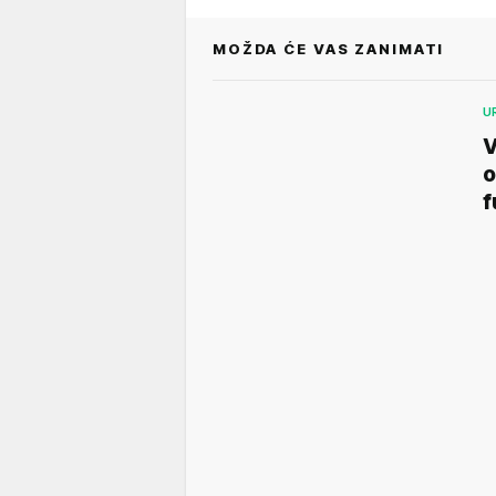
MOŽDA ĆE VAS ZANIMATI
U
V
o
f