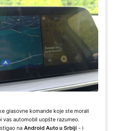
ske glasovne komande koje ste morali
bi vas automobil uopšte razumeo.
 stigao na
Android Auto u Srbiji
- i