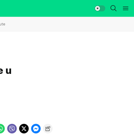
ute
e u