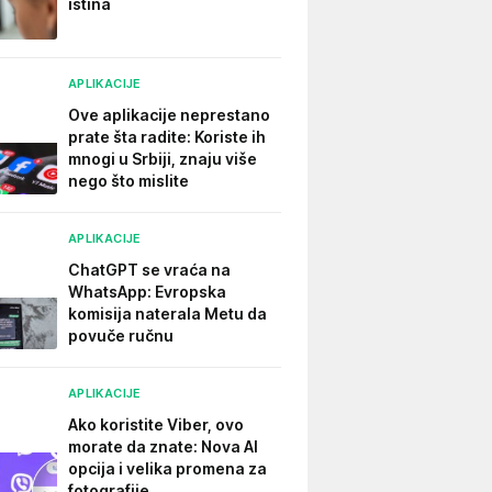
istina
APLIKACIJE
Ove aplikacije neprestano
prate šta radite: Koriste ih
mnogi u Srbiji, znaju više
nego što mislite
APLIKACIJE
ChatGPT se vraća na
WhatsApp: Evropska
komisija naterala Metu da
povuče ručnu
APLIKACIJE
Ako koristite Viber, ovo
morate da znate: Nova AI
opcija i velika promena za
fotografije