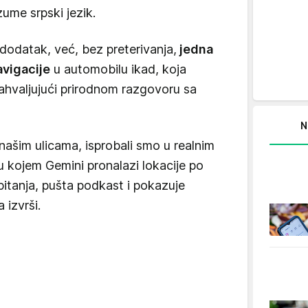
zume srpski jezik.
dodatak, već, bez preterivanja,
jedna
avigacije
u automobilu ikad, koja
ahvaljujući prirodnom razgovoru sa
N
našim ulicama, isprobali smo u realnim
u kojem Gemini pronalazi lokacije po
tanja, pušta podkast i pokazuje
 izvrši.