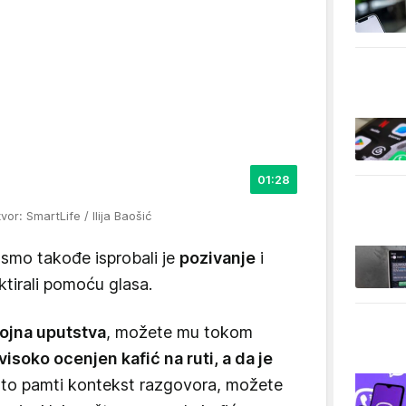
01:28
zvor: SmartLife / Ilija Baošić
 smo takođe isprobali je
pozivanje
i
ktirali pomoću glasa.
lojna uputstva
, možete mu tokom
visoko ocenjen kafić na ruti, a da je
što pamti kontekst razgovora, možete