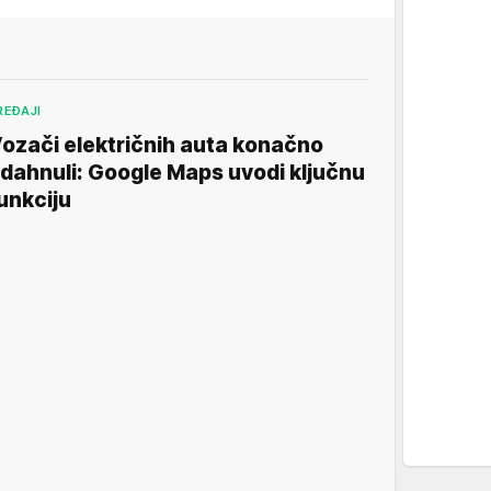
REĐAJI
ozači električnih auta konačno
dahnuli: Google Maps uvodi ključnu
unkciju