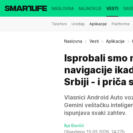
NASLOVNA
NAJNOVIJE
VESTI
SAVE
Telefoni
Uređaji
Aplikacije
Platforme
Naslovna
Vesti
Aplikacije
Isprobali smo
navigacije ika
Srbiji - i priča
Vlasnici Android Auto voz
Gemini veštačku inteligen
ispunjava svaki zahtev.
Ilija Baošić
Objavljeno 15.05.2026. 14:27h