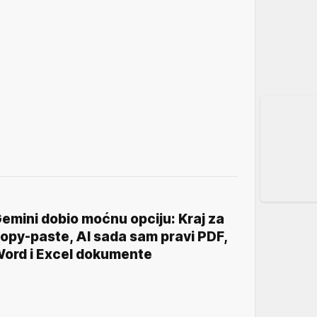
emini dobio moćnu opciju: Kraj za
opy-paste, AI sada sam pravi PDF,
ord i Excel dokumente