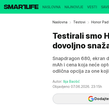
NASLOVNA
NAJNOVIJE
VESTI
SAVE
Naslovna
Testovi
Honor Pad X
Testirali smo 
dovoljno snaža
Snapdragon 680, ekran di
mAh i cena koja neće opte
odlična opcija za one koji
Autor:
Ilija Baošić
Objavljeno 07.06.2026. 23:15h
Dodajte