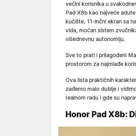
većini korisnika u svakodn
Pad X8b kao najveće adute o
kućište, 11-inčni ekran sa 
vida, moćan sistem zvučnika
višednevnu autonomiju.
Sve to prati i prilagođeni 
prostorom za najmlađe koris
Ova lista praktičnih karakter
zađemo malo dublje i vidi
realnom radu i gde su naprav
Honor Pad X8b: D