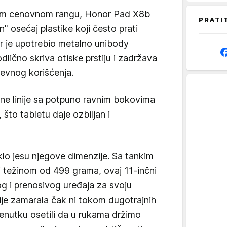
čnom cenovnom rangu, Honor Pad X8b
PRATI
n" osećaj plastike koji često prati
or je upotrebio metalno unibody
dlično skriva otiske prstiju i zadržava
evnog korišćenja.
ne linije sa potpuno ravnim bokovima
 što tabletu daje ozbiljan i
lo jesu njegove dimenzije. Sa tankim
 težinom od 499 grama, ovaj 11-inčni
og i prenosivog uređaja za svoju
nije zamarala čak ni tokom dugotrajnih
trenutku osetili da u rukama držimo