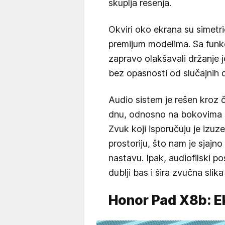
skuplja rešenja.
Okviri oko ekrana su simetrič
premijum modelima. Sa funkc
zapravo olakšavali držanje j
bez opasnosti od slučajnih
Audio sistem je rešen kroz č
dnu, odnosno na bokovima - 
Zvuk koji isporučuju je izuz
prostoriju, što nam je sjajno 
nastavu. Ipak, audiofilski 
dublji bas i šira zvučna slika
Honor Pad X8b: E