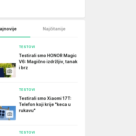
ajnovije
Najčitanije
TESTOVI
Testirali smo HONOR Magic
V6: Magično izdržljiv, tanak
i brz
TESTOVI
Testirali smo Xiaomi 17T:
Telefon koji krije "keca u
rukavu"
TESTOVI