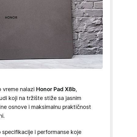
o vreme nalazi
Honor Pad X8b
,
di koji na tržište stiže sa jasnim
lne osnove i maksimalnu praktičnost
ni.
 specifikacije i performanse koje