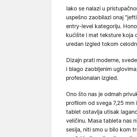
Iako se nalazi u pristupa
uspešno zaobilazi onaj "jefti
entry-level kategoriju. Hon
kućište i mat teksture koja o
uredan izgled tokom celodn
Dizajn prati moderne, svede
i blago zaobljenim uglovima,
profesionalan izgled.
Ono što nas je odmah privuk
profilom od svega 7,25 mm i
tablet ostavlja utisak lagan
veličinu. Masa tableta nas 
sesija, niti smo u bilo kom 