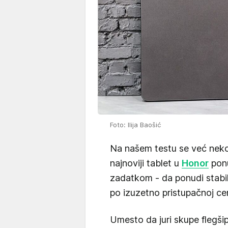
Foto: Ilija Baošić
Na našem testu se već nek
najnoviji tablet u
Honor
ponu
zadatkom - da ponudi stabi
po izuzetno pristupačnoj ce
Umesto da juri skupe flegšip