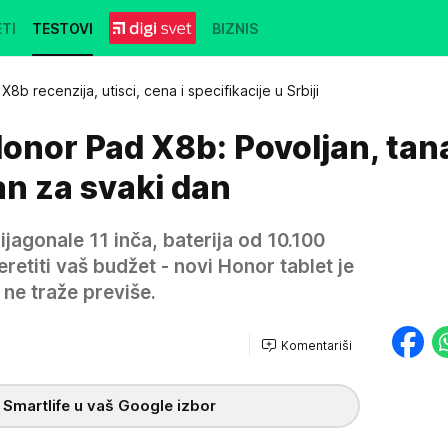
TI
TESTOVI
BIZNIS
8b recenzija, utisci, cena i specifikacije u Srbiji
Honor Pad X8b: Povoljan, tana
n za svaki dan
jagonale 11 inča, baterija od 10.100
retiti vaš budžet - novi Honor tablet je
 ne traže previše.
Komentariši
 Smartlife u vaš Google izbor