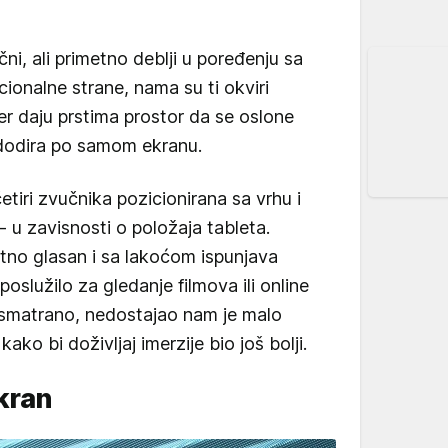
ni, ali primetno deblji u poređenju sa
ionalne strane, nama su ti okviri
er daju prstima prostor da se oslone
 dodira po samom ekranu.
etiri zvučnika pozicionirana sa vrhu i
u zavisnosti o položaja tableta.
etno glasan i sa lakoćom ispunjava
poslužilo za gledanje filmova ili online
posmatrano, nedostajao nam je malo
 kako bi doživljaj imerzije bio još bolji.
kran