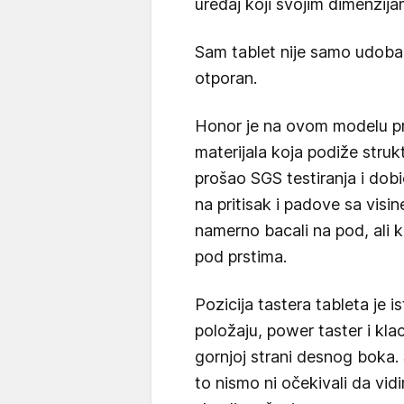
uređaj koji svojim dimenzija
Sam tablet nije samo udoban
otporan.
Honor je na ovom modelu pri
materijala koja podiže stru
prošao SGS testiranja i dobi
na pritisak i padove sa vis
namerno bacali na pod, ali 
pod prstima.
Pozicija tastera tableta je 
položaju, power taster i kla
gornjoj strani desnog boka. 
to nismo ni očekivali da vi