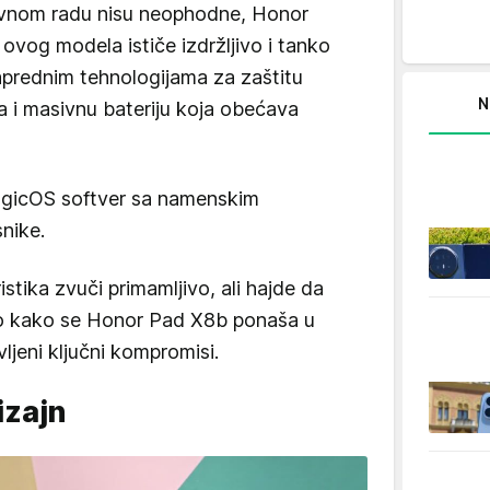
evnom radu nisu neophodne, Honor
vog modela ističe izdržljivo i tanko
naprednim tehnologijama za zaštitu
N
 i masivnu bateriju koja obećava
MagicOS softver sa namenskim
nike.
istika zvuči primamljivo, ali hajde da
mo kako se Honor Pad X8b ponaša u
ljeni ključni kompromisi.
izajn