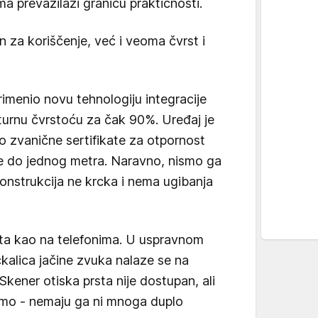
ma prevazilazi granicu praktičnosti.
 za koriščenje, već i veoma čvrst i
menio novu tehnologiju integracije
kturnu čvrstoću za čak 90%. Uređaj je
o zvanične sertifikate za otpornost
ine do jednog metra. Naravno, nismo ga
konstrukcija ne krcka i nema ugibanja
ista kao na telefonima. U uspravnom
ckalica jačine zvuka nalaze se na
Skener otiska prsta nije dostupan, ali
dimo - nemaju ga ni mnoga duplo