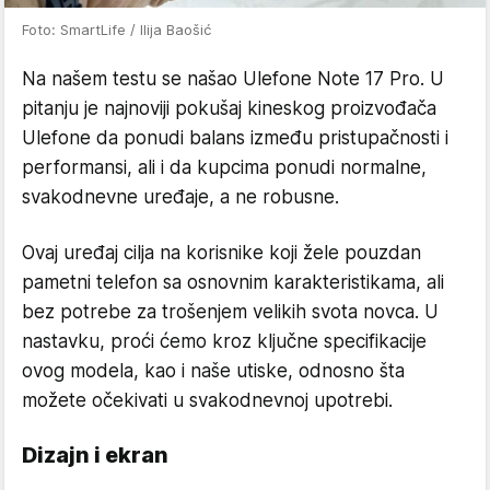
Foto: SmartLife / Ilija Baošić
Na našem testu se našao Ulefone Note 17 Pro. U
pitanju je najnoviji pokušaj kineskog proizvođača
Ulefone da ponudi balans između pristupačnosti i
performansi, ali i da kupcima ponudi normalne,
svakodnevne uređaje, a ne robusne.
Ovaj uređaj cilja na korisnike koji žele pouzdan
pametni telefon sa osnovnim karakteristikama, ali
bez potrebe za trošenjem velikih svota novca. U
nastavku, proći ćemo kroz ključne specifikacije
ovog modela, kao i naše utiske, odnosno šta
možete očekivati u svakodnevnoj upotrebi.
Dizajn i ekran