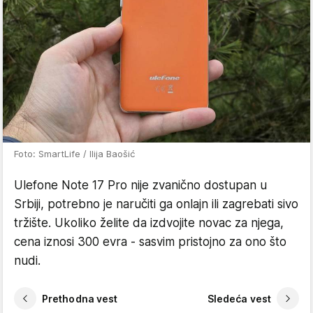
Foto: SmartLife / Ilija Baošić
Ulefone Note 17 Pro nije zvanično dostupan u
Srbiji, potrebno je naručiti ga onlajn ili zagrebati sivo
tržište. Ukoliko želite da izdvojite novac za njega,
cena iznosi 300 evra - sasvim pristojno za ono što
nudi.
Prethodna vest
Sledeća vest