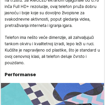
na tržištu. Sa AMOLED ekranom dijagonale od 6.78
inča Full HD+ rezolucije, ovaj telefon pruža dobru
jasnoću i boje koje su dovoljno živopisne za
svakodnevne aktivnosti, poput gledanja videa,
pretraživanja interneta i igranja igara.
Telefon ima nešto veće dimenzije, ali zahvaljujući
tankom okviru i kvalitetnoj izradi, lepo leži u ruci.
Kućište je napravljeno od plastike, što je standard u
ovoj cenovnoj klasi, ali telefon deluje čvrsto i
pouzdano.
Performanse