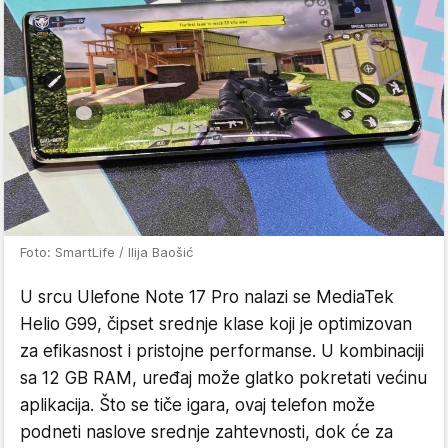
Foto: SmartLife / Ilija Baošić
U srcu Ulefone Note 17 Pro nalazi se MediaTek
Helio G99, čipset srednje klase koji je optimizovan
za efikasnost i pristojne performanse. U kombinaciji
sa 12 GB RAM, uređaj može glatko pokretati većinu
aplikacija. Što se tiče igara, ovaj telefon može
podneti naslove srednje zahtevnosti, dok će za