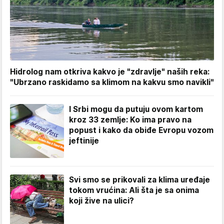
Hidrolog nam otkriva kakvo je "zdravlje" naših reka:
"Ubrzano raskidamo sa klimom na kakvu smo navikli"
I Srbi mogu da putuju ovom kartom
kroz 33 zemlje: Ko ima pravo na
popust i kako da obiđe Evropu vozom
jeftinije
Svi smo se prikovali za klima uređaje
tokom vrućina: Ali šta je sa onima
koji žive na ulici?