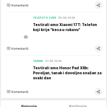
Komentariši
TELEFOTO ZVER
30.06.2026.
Testirali smo Xiaomi 17T: Telefon
koji krije "keca u rukavu"
Komentariši
TAMAN
07.06.2026.
Testirali smo Honor Pad X8b:
Povoljan, tanak i dovoljno snažan za
svaki dan
Komentariši
Najnovije
Najčitanije