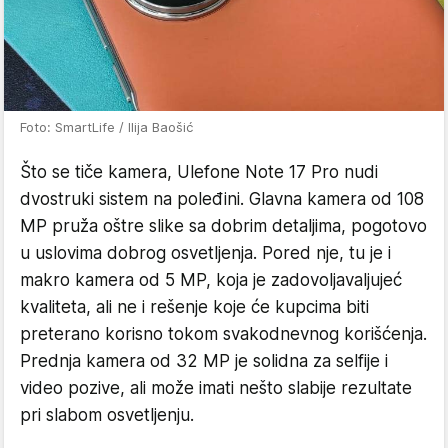
Foto: SmartLife / Ilija Baošić
Što se tiče kamera, Ulefone Note 17 Pro nudi
dvostruki sistem na poleđini. Glavna kamera od 108
MP pruža oštre slike sa dobrim detaljima, pogotovo
u uslovima dobrog osvetljenja. Pored nje, tu je i
makro kamera od 5 MP, koja je zadovoljavaljujeć
kvaliteta, ali ne i rešenje koje će kupcima biti
preterano korisno tokom svakodnevnog korišćenja.
Prednja kamera od 32 MP je solidna za selfije i
video pozive, ali može imati nešto slabije rezultate
pri slabom osvetljenju.