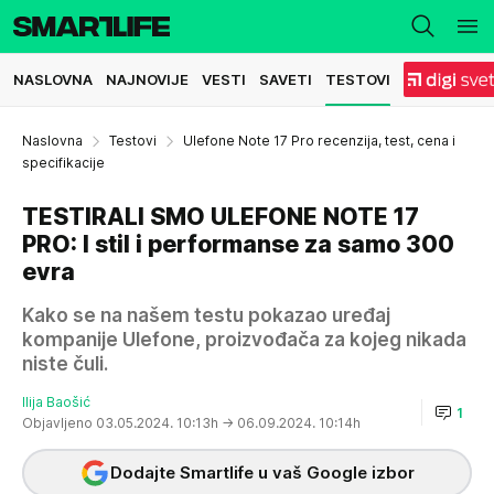
NASLOVNA
NAJNOVIJE
VESTI
SAVETI
TESTOVI
Naslovna
Testovi
Ulefone Note 17 Pro recenzija, test, cena i
specifikacije
TESTIRALI SMO ULEFONE NOTE 17
PRO: I stil i performanse za samo 300
evra
Kako se na našem testu pokazao uređaj
kompanije Ulefone, proizvođača za kojeg nikada
niste čuli.
Ilija Baošić
1
Objavljeno 03.05.2024. 10:13h
→ 06.09.2024. 10:14h
Dodajte Smartlife u vaš Google izbor