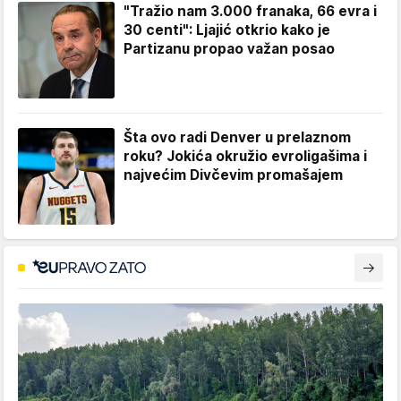
"Tražio nam 3.000 franaka, 66 evra i
30 centi": Ljajić otkrio kako je
Partizanu propao važan posao
Šta ovo radi Denver u prelaznom
roku? Jokića okružio evroligašima i
najvećim Divčevim promašajem