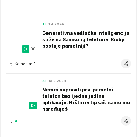
AI
1.4.2024.
Generativna veštačka inteligencija
stiže na Samsung telefone: Bixby
postaje pametniji?
Komentariši
AI
16.2.2024.
Nemci napravili prvi pametni
telefon bez ijedne jedine
aplikacije: Ništa ne tipkaš, samo mu
naređuješ
4