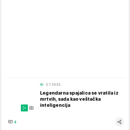
AI
2.7.2023.
Legendarna spajalica se vratila iz
mrtvih, sada kao veštačka
inteligencija
4