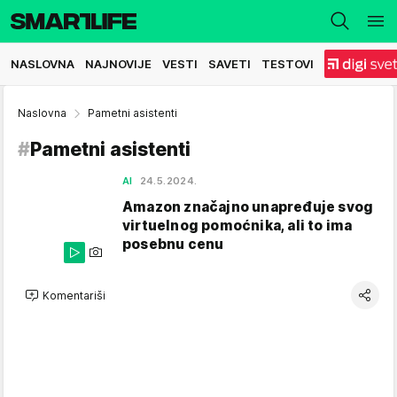
NASLOVNA
NAJNOVIJE
VESTI
SAVETI
TESTOVI
Naslovna
Pametni asistenti
#
Pametni asistenti
AI
24.5.2024.
Amazon značajno unapređuje svog
virtuelnog pomoćnika, ali to ima
posebnu cenu
Komentariši