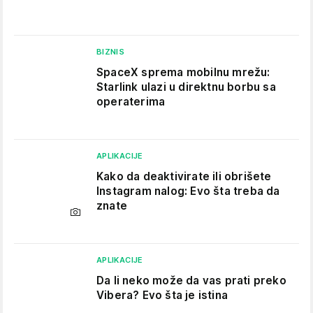
BIZNIS
SpaceX sprema mobilnu mrežu:
Starlink ulazi u direktnu borbu sa
operaterima
APLIKACIJE
Kako da deaktivirate ili obrišete
Instagram nalog: Evo šta treba da
znate
APLIKACIJE
Da li neko može da vas prati preko
Vibera? Evo šta je istina