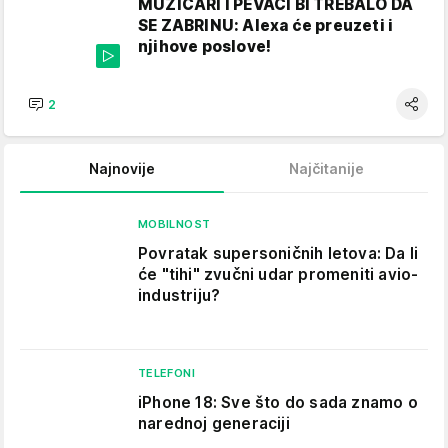
MUZIČARI I PEVAČI BI TREBALO DA
SE ZABRINU: Alexa će preuzeti i
njihove poslove!
2
Najnovije
Najčitanije
MOBILNOST
Povratak supersoničnih letova: Da li
će "tihi" zvučni udar promeniti avio-
industriju?
TELEFONI
iPhone 18: Sve što do sada znamo o
narednoj generaciji