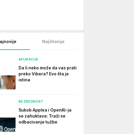
ajnovije
Najčitanije
APLIKACIJE
Da li neko može da vas prati
preko Vibera? Evo šta je
istina
BEZBEDNOST
Sukob Applea i OpenAI-ja
se zahuktava: Traži se
odbacivanje tužbe