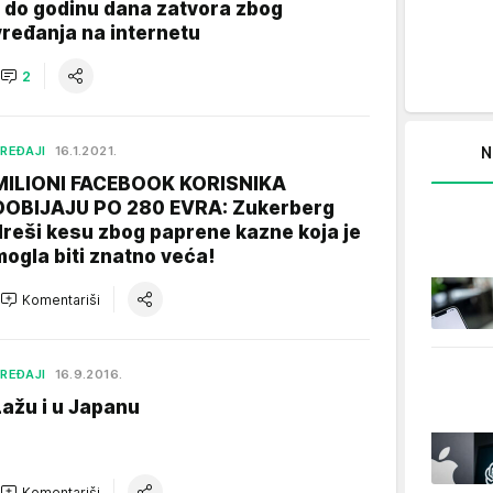
- do godinu dana zatvora zbog
vređanja na internetu
2
N
REĐAJI
16.1.2021.
MILIONI FACEBOOK KORISNIKA
DOBIJAJU PO 280 EVRA: Zukerberg
dreši kesu zbog paprene kazne koja je
mogla biti znatno veća!
Komentariši
REĐAJI
16.9.2016.
Lažu i u Japanu
Komentariši