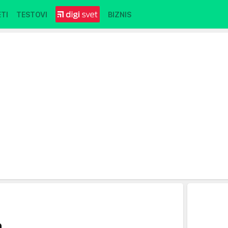
TI
TESTOVI
BIZNIS
a