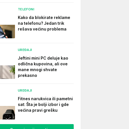
TELEFONI
Kako da blokirate reklame
na telefonu​? Jedan trik
rešava većinu problema
UREĐAJI
Jeftini mini PC deluje kao
odlična kupovina, ali ove
mane mnogi shvate
prekasno
UREĐAJI
Fitnes narukvica ili pametni
sat: Šta je bolji izbor i gde
većina pravi grešku