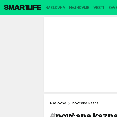
NASLOVNA
NAJNOVIJE
VESTI
SAVE
Naslovna
novčana kazna
#
novčana kazn