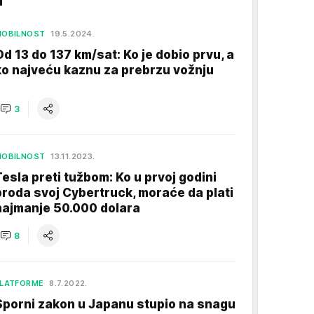
MOBILNOST
19.5.2024.
Od 13 do 137 km/sat: Ko je dobio prvu, a
ko najveću kaznu za prebrzu vožnju
3
MOBILNOST
13.11.2023.
Tesla preti tužbom: Ko u prvoj godini
proda svoj Cybertruck, moraće da plati
najmanje 50.000 dolara
8
LATFORME
8.7.2022.
Sporni zakon u Japanu stupio na snagu