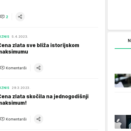
2
IZNIS
5.4.2023.
N
Cena zlata sve bliža istorijskom
maksimumu
Komentariši
IZNIS
29.3.2023.
Cena zlata skočila na jednogodišnji
maksimum!
Komentariši