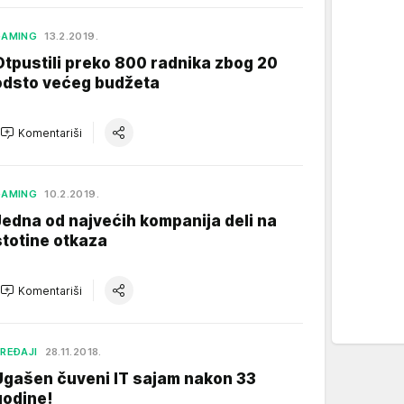
GAMING
13.2.2019.
Otpustili preko 800 radnika zbog 20
odsto većeg budžeta
Komentariši
GAMING
10.2.2019.
Jedna od najvećih kompanija deli na
stotine otkaza
Komentariši
REĐAJI
28.11.2018.
Ugašen čuveni IT sajam nakon 33
godine!