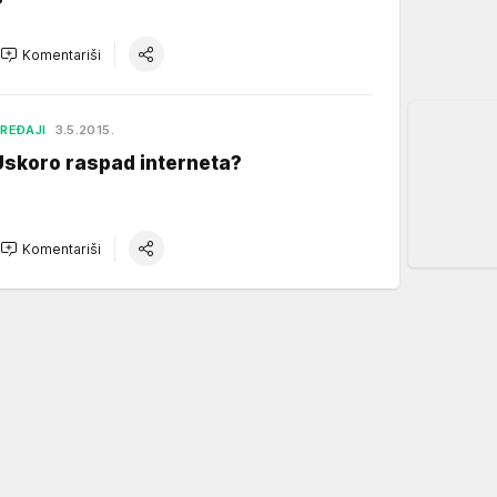
Komentariši
REĐAJI
3.5.2015.
Uskoro raspad interneta?
Komentariši