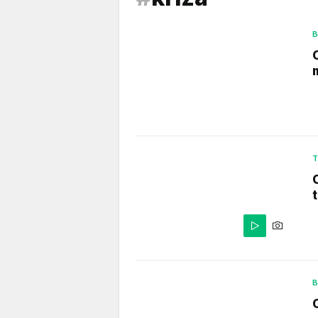
B
T
B