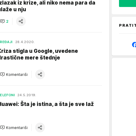
izlazak iz krize, ali niko nema para da
ulaže u nju
2
PRATI
REĐAJI
28.4.2020.
Kriza stigla u Google, uvedene
drastične mere štednje
Komentariši
ELEFONI
24.5.2019.
Huawei: Šta je istina, a šta je sve laž
Komentariši