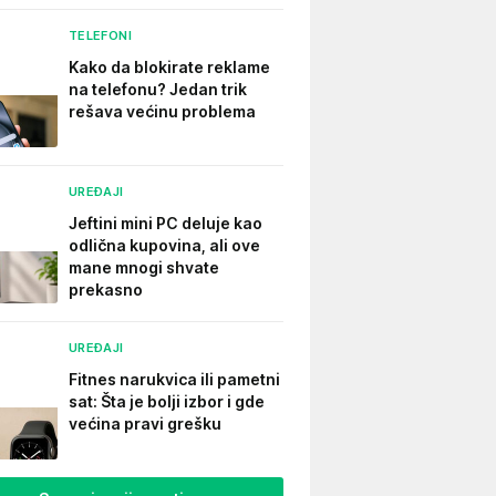
TELEFONI
Kako da blokirate reklame
na telefonu​? Jedan trik
rešava većinu problema
UREĐAJI
Jeftini mini PC deluje kao
odlična kupovina, ali ove
mane mnogi shvate
prekasno
UREĐAJI
Fitnes narukvica ili pametni
sat: Šta je bolji izbor i gde
većina pravi grešku