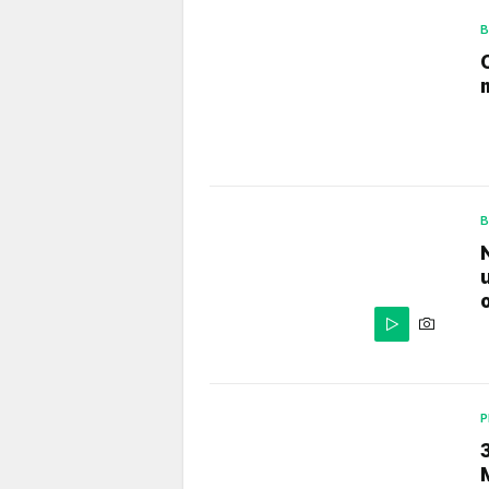
B
B
P