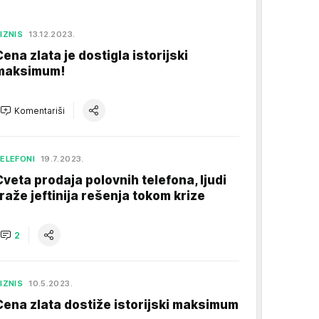
IZNIS
13.12.2023.
Cena zlata je dostigla istorijski
maksimum!
Komentariši
ELEFONI
19.7.2023.
Cveta prodaja polovnih telefona, ljudi
traže jeftinija rešenja tokom krize
2
IZNIS
10.5.2023.
Cena zlata dostiže istorijski maksimum