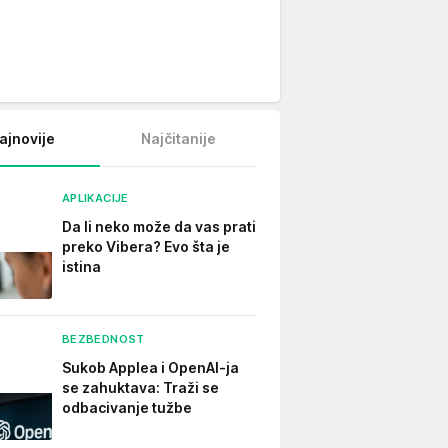
ajnovije
Najčitanije
APLIKACIJE
Da li neko može da vas prati
preko Vibera? Evo šta je
istina
BEZBEDNOST
Sukob Applea i OpenAI-ja
se zahuktava: Traži se
odbacivanje tužbe