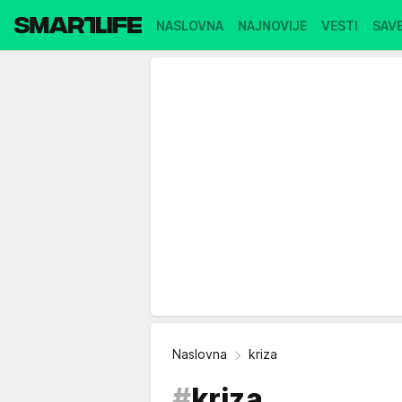
NASLOVNA
NAJNOVIJE
VESTI
SAVE
Naslovna
kriza
#
kriza