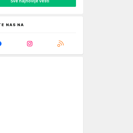
Sve najnovije vesti
TE NAS NA