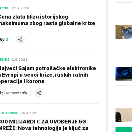
IZNIS
22.3.2023.
Cena zlata blizu istorijskog
maksimuma zbog rasta globalne krize
3
IZNIS
2.9.2022.
Najveći Sajam potrošačke elektronike
u Evropi u senci krize, ruskih ratnih
operacija i korone
Komentariši
LATFORME
25.3.2021.
300 MILIJARDI € ZA UVOĐENJE 5G
MREŽE: Nova tehnologija je ključ za