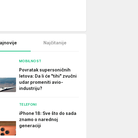
ajnovije
Najčitanije
MOBILNOST
Povratak supersoničnih
letova: Da li će "tihi" zvučni
udar promeniti avio-
industriju?
TELEFONI
iPhone 18: Sve što do sada
znamo o narednoj
generaciji