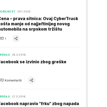
MOBILNOST
28.1.2025.
Cena – prava sitnica: Ovaj CyberTruck
košta manje od najjeftinijeg novog
automobila na srpskom tržištu
1
REĐAJI
28.3.2016.
Facebook se izvinio zbog greške
Komentariši
REĐAJI
27.3.2016.
Facebook napravio "frku" zbog napada