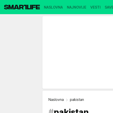
NASLOVNA
NAJNOVIJE
VESTI
SAVE
Naslovna
pakistan
#
pakistan