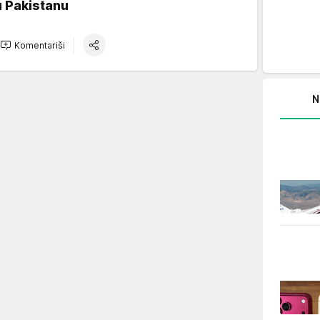
u Pakistanu
Komentariši
N