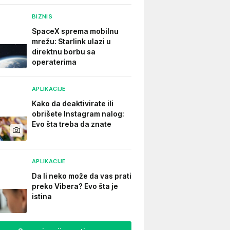
BIZNIS
SpaceX sprema mobilnu
mrežu: Starlink ulazi u
direktnu borbu sa
operaterima
APLIKACIJE
Kako da deaktivirate ili
obrišete Instagram nalog:
Evo šta treba da znate
APLIKACIJE
Da li neko može da vas prati
preko Vibera? Evo šta je
istina