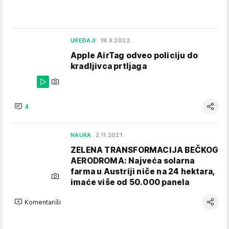
UREĐAJI
19.8.2022.
Apple AirTag odveo policiju do
kradljivca prtljaga
4
NAUKA
2.11.2021.
ZELENA TRANSFORMACIJA BEČKOG
AERODROMA: Najveća solarna
farma u Austriji niče na 24 hektara,
imaće više od 50.000 panela
Komentariši