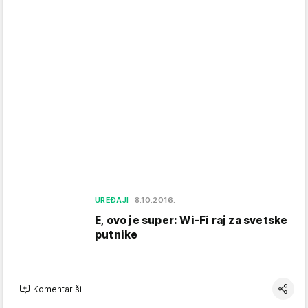
UREĐAJI
8.10.2016.
E, ovo je super: Wi-Fi raj za svetske
putnike
Komentariši