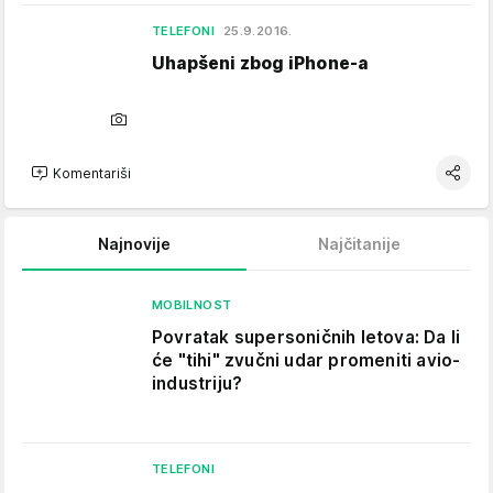
TELEFONI
25.9.2016.
Uhapšeni zbog iPhone-a
Komentariši
Najnovije
Najčitanije
MOBILNOST
Povratak supersoničnih letova: Da li
će "tihi" zvučni udar promeniti avio-
industriju?
TELEFONI