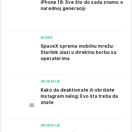
iPhone 18: Sve što do sada znamo o
narednoj generaciji
BIZNIS
SpaceX sprema mobilnu mrežu:
Starlink ulazi u direktnu borbu sa
operaterima
APLIKACIJE
Kako da deaktivirate ili obrišete
Instagram nalog: Evo šta treba da
znate
APLIKACIJE