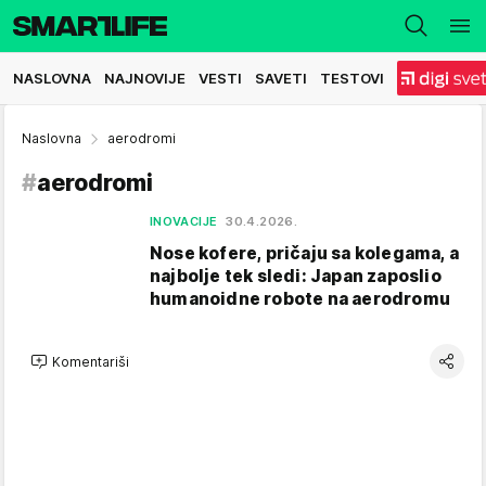
NASLOVNA
NAJNOVIJE
VESTI
SAVETI
TESTOVI
Naslovna
aerodromi
#
aerodromi
INOVACIJE
30.4.2026.
Nose kofere, pričaju sa kolegama, a
najbolje tek sledi: Japan zaposlio
humanoidne robote na aerodromu
Komentariši