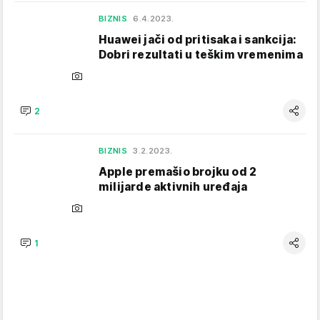
BIZNIS
6.4.2023.
Huawei jači od pritisaka i sankcija:
Dobri rezultati u teškim vremenima
2
BIZNIS
3.2.2023.
Apple premašio brojku od 2
milijarde aktivnih uređaja
1