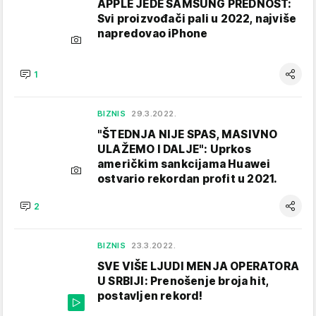
APPLE JEDE SAMSUNG PREDNOST:
Svi proizvođači pali u 2022, najviše
napredovao iPhone
1
BIZNIS
29.3.2022.
"ŠTEDNJA NIJE SPAS, MASIVNO
ULAŽEMO I DALJE": Uprkos
američkim sankcijama Huawei
ostvario rekordan profit u 2021.
2
BIZNIS
23.3.2022.
SVE VIŠE LJUDI MENJA OPERATORA
U SRBIJI: Prenošenje broja hit,
postavljen rekord!