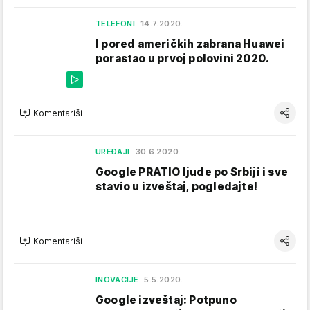
TELEFONI
14.7.2020.
I pored američkih zabrana Huawei
porastao u prvoj polovini 2020.
Komentariši
UREĐAJI
30.6.2020.
Google PRATIO ljude po Srbiji i sve
stavio u izveštaj, pogledajte!
Komentariši
INOVACIJE
5.5.2020.
Google izveštaj: Potpuno