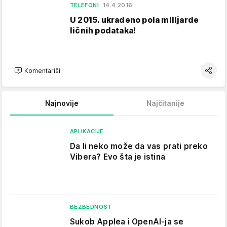
TELEFONI
14.4.2016.
U 2015. ukradeno pola milijarde
ličnih podataka!
Komentariši
Najnovije
Najčitanije
APLIKACIJE
Da li neko može da vas prati preko
Vibera? Evo šta je istina
BEZBEDNOST
Sukob Applea i OpenAI-ja se