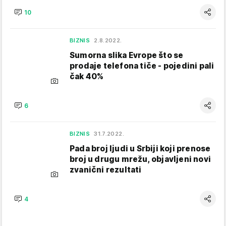
10
BIZNIS
2.8.2022.
Sumorna slika Evrope što se
prodaje telefona tiče - pojedini pali
čak 40%
6
BIZNIS
31.7.2022.
Pada broj ljudi u Srbiji koji prenose
broj u drugu mrežu, objavljeni novi
zvanični rezultati
4