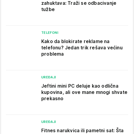
zahuktava: Traži se odbacivanje
tužbe
TELEFONI
Kako da blokirate reklame na
telefonu​? Jedan trik rešava većinu
problema
UREĐAJI
Jeftini mini PC deluje kao odlična
kupovina, ali ove mane mnogi shvate
prekasno
UREĐAJI
Fitnes narukvica ili pametni sat: Šta