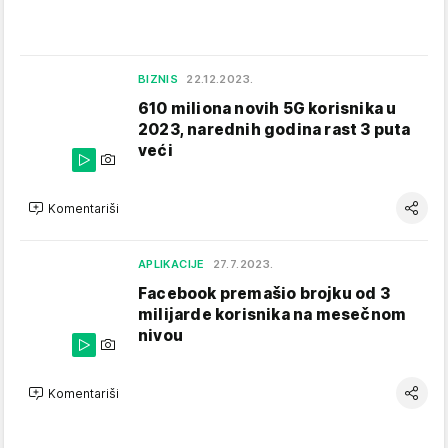
BIZNIS
22.12.2023.
610 miliona novih 5G korisnika u
2023, narednih godina rast 3 puta
veći
Komentariši
APLIKACIJE
27.7.2023.
Facebook premašio brojku od 3
milijarde korisnika na mesečnom
nivou
Komentariši