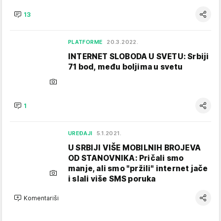
13
PLATFORME
20.3.2022.
INTERNET SLOBODA U SVETU: Srbiji
71 bod, među boljima u svetu
1
UREĐAJI
5.1.2021.
U SRBIJI VIŠE MOBILNIH BROJEVA
OD STANOVNIKA: Pričali smo
manje, ali smo "pržili" internet jače
i slali više SMS poruka
Komentariši