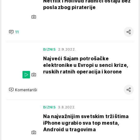
Netflix i Holivud radnici ostaju bez
posla zbog piraterije
11
BIZNIS
2.9.2022.
Najveći Sajam potrošačke
elektronike u Evropi u senci krize,
ruskih ratnih operacija i korone
Komentariši
BIZNIS
3.8.2022.
Na najvažnijim svetskim tržištima
iPhone ugrabio sva top mesta,
Android u tragovima