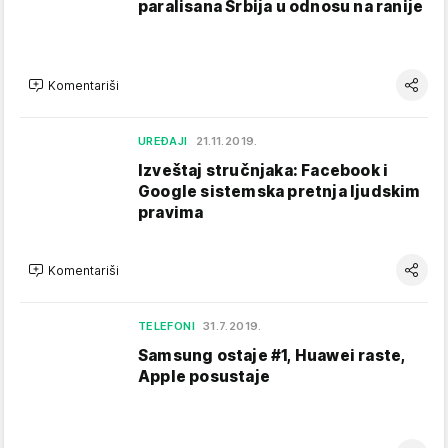
paralisana Srbija u odnosu na ranije
Komentariši
UREĐAJI
21.11.2019.
Izveštaj stručnjaka: Facebook i
Google sistemska pretnja ljudskim
pravima
Komentariši
TELEFONI
31.7.2019.
Samsung ostaje #1, Huawei raste,
Apple posustaje