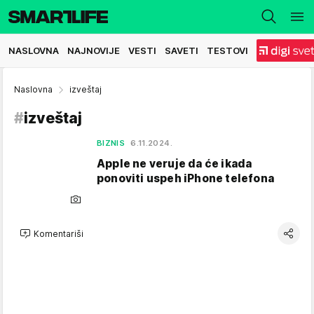
NASLOVNA
NAJNOVIJE
VESTI
SAVETI
TESTOVI
Naslovna
izveštaj
#
izveštaj
BIZNIS
6.11.2024.
Apple ne veruje da će ikada
ponoviti uspeh iPhone telefona
Komentariši