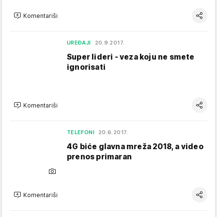
Komentariši
UREĐAJI
20.9.2017.
Super lideri - veza koju ne smete
ignorisati
Komentariši
TELEFONI
20.6.2017.
4G biće glavna mreža 2018, a video
prenos primaran
Komentariši