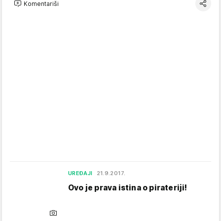
Komentariši
UREĐAJI
21.9.2017.
Ovo je prava istina o pirateriji!