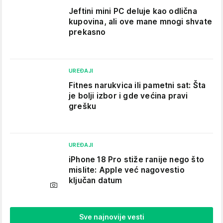
Jeftini mini PC deluje kao odlična
kupovina, ali ove mane mnogi shvate
prekasno
UREĐAJI
Fitnes narukvica ili pametni sat: Šta
je bolji izbor i gde većina pravi
grešku
UREĐAJI
iPhone 18 Pro stiže ranije nego što
mislite: Apple već nagovestio
ključan datum
Sve najnovije vesti