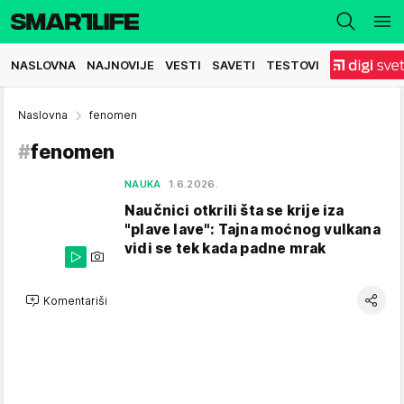
NASLOVNA
NAJNOVIJE
VESTI
SAVETI
TESTOVI
Naslovna
fenomen
#
fenomen
NAUKA
1.6.2026.
Naučnici otkrili šta se krije iza
"plave lave": Tajna moćnog vulkana
vidi se tek kada padne mrak
Komentariši