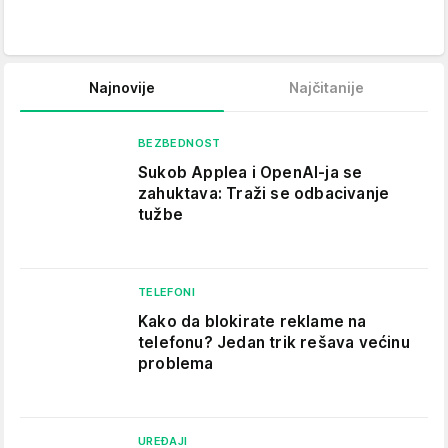
Najnovije
Najčitanije
BEZBEDNOST
Sukob Applea i OpenAI-ja se
zahuktava: Traži se odbacivanje
tužbe
TELEFONI
Kako da blokirate reklame na
telefonu​? Jedan trik rešava većinu
problema
UREĐAJI