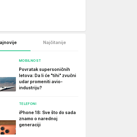
ajnovije
Najčitanije
MOBILNOST
Povratak supersoničnih
letova: Da li će "tihi" zvučni
udar promeniti avio-
industriju?
TELEFONI
iPhone 18: Sve što do sada
znamo o narednoj
generaciji