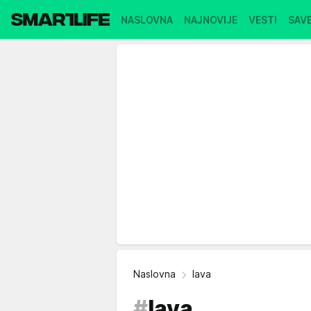
NASLOVNA
NAJNOVIJE
VESTI
SAVE
Naslovna
lava
#
lava