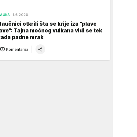
NAUKA
1.6.2026.
Naučnici otkrili šta se krije iza "plave
lave": Tajna moćnog vulkana vidi se tek
kada padne mrak
Komentariši