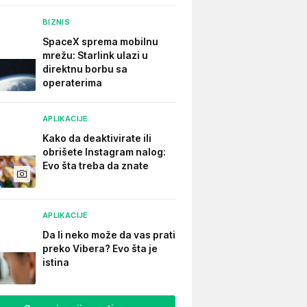
BIZNIS
SpaceX sprema mobilnu
mrežu: Starlink ulazi u
direktnu borbu sa
operaterima
APLIKACIJE
Kako da deaktivirate ili
obrišete Instagram nalog:
Evo šta treba da znate
APLIKACIJE
Da li neko može da vas prati
preko Vibera? Evo šta je
istina