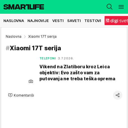
NASLOVNA
NAJNOVIJE
VESTI
SAVETI
TESTOVI
Naslovna
Xiaomi 17T serija
#
Xiaomi 17T serija
TELEFONI
3.7.2026.
Vikend na Zlatiboru kroz Leica
objektiv: Evo zašto vam za
putovanja ne treba teška oprema
Komentariši