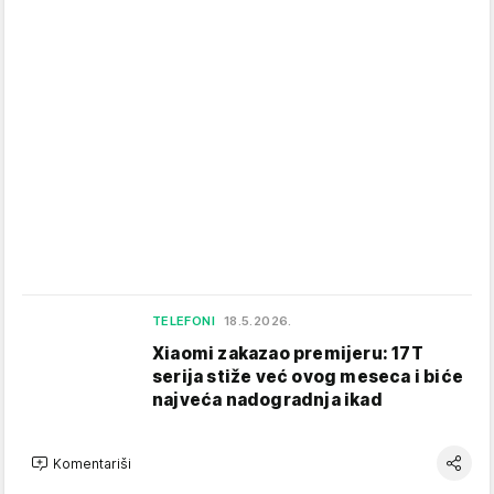
TELEFONI
18.5.2026.
Xiaomi zakazao premijeru: 17T
serija stiže već ovog meseca i biće
najveća nadogradnja ikad
Komentariši