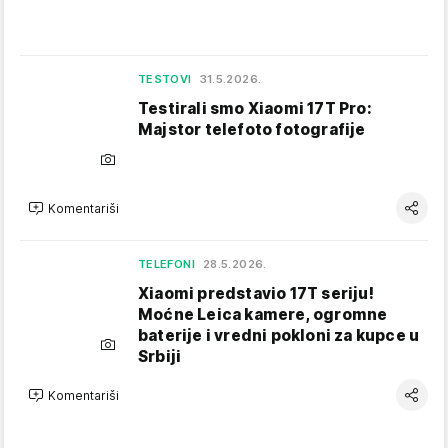
TESTOVI
31.5.2026.
Testirali smo Xiaomi 17T Pro:
Majstor telefoto fotografije
Komentariši
TELEFONI
28.5.2026.
Xiaomi predstavio 17T seriju!
Moćne Leica kamere, ogromne
baterije i vredni pokloni za kupce u
Srbiji
Komentariši