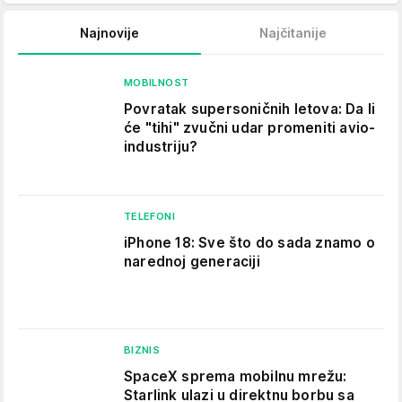
Najnovije
Najčitanije
MOBILNOST
Povratak supersoničnih letova: Da li
će "tihi" zvučni udar promeniti avio-
industriju?
TELEFONI
iPhone 18: Sve što do sada znamo o
narednoj generaciji
BIZNIS
SpaceX sprema mobilnu mrežu:
Starlink ulazi u direktnu borbu sa