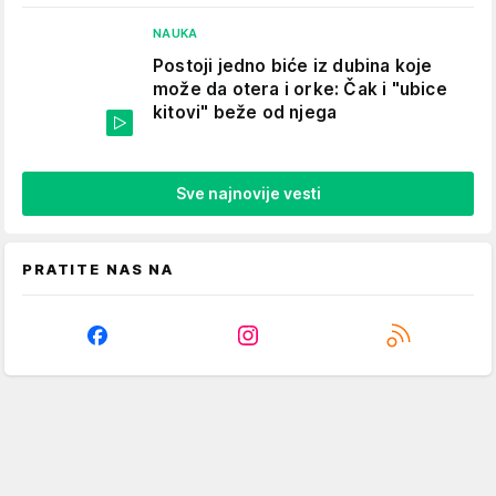
NAUKA
Postoji jedno biće iz dubina koje
može da otera i orke: Čak i "ubice
kitovi" beže od njega
Sve najnovije vesti
PRATITE NAS NA