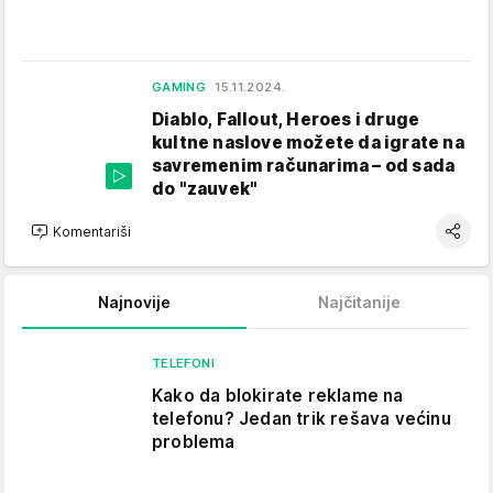
GAMING
15.11.2024.
Diablo, Fallout, Heroes i druge
kultne naslove možete da igrate na
savremenim računarima – od sada
do "zauvek"
Komentariši
Najnovije
Najčitanije
TELEFONI
Kako da blokirate reklame na
telefonu​? Jedan trik rešava većinu
problema