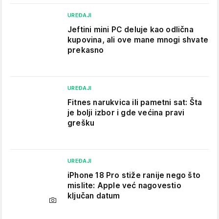
UREĐAJI
Jeftini mini PC deluje kao odlična
kupovina, ali ove mane mnogi shvate
prekasno
UREĐAJI
Fitnes narukvica ili pametni sat: Šta
je bolji izbor i gde većina pravi
grešku
UREĐAJI
iPhone 18 Pro stiže ranije nego što
mislite: Apple već nagovestio
ključan datum