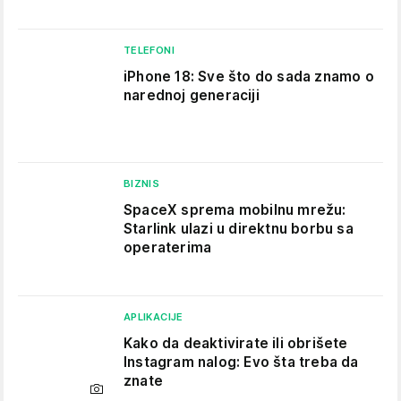
TELEFONI
iPhone 18: Sve što do sada znamo o
narednoj generaciji
BIZNIS
SpaceX sprema mobilnu mrežu:
Starlink ulazi u direktnu borbu sa
operaterima
APLIKACIJE
Kako da deaktivirate ili obrišete
Instagram nalog: Evo šta treba da
znate