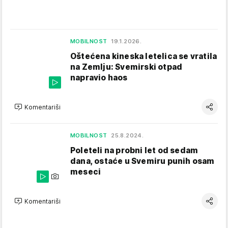
MOBILNOST
19.1.2026.
Oštećena kineska letelica se vratila
na Zemlju: Svemirski otpad
napravio haos
Komentariši
MOBILNOST
25.8.2024.
Poleteli na probni let od sedam
dana, ostaće u Svemiru punih osam
meseci
Komentariši