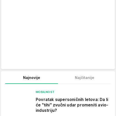
Najnovije
Najčitanije
MOBILNOST
Povratak supersoničnih letova: Da li
će "tihi" zvučni udar promeniti avio-
industriju?