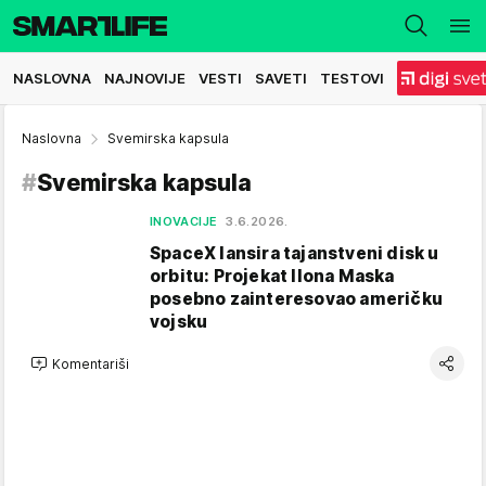
NASLOVNA
NAJNOVIJE
VESTI
SAVETI
TESTOVI
Naslovna
Svemirska kapsula
#
Svemirska kapsula
INOVACIJE
3.6.2026.
SpaceX lansira tajanstveni disk u
orbitu: Projekat Ilona Maska
posebno zainteresovao američku
vojsku
Komentariši