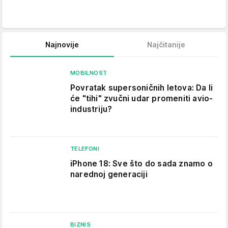
Najnovije
Najčitanije
MOBILNOST
Povratak supersoničnih letova: Da li
će "tihi" zvučni udar promeniti avio-
industriju?
TELEFONI
iPhone 18: Sve što do sada znamo o
narednoj generaciji
BIZNIS