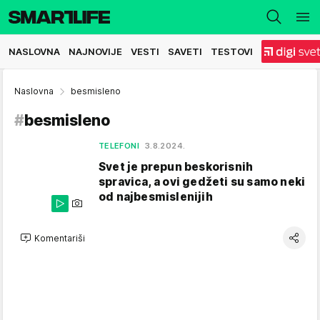
NASLOVNA
NAJNOVIJE
VESTI
SAVETI
TESTOVI
Naslovna
besmisleno
#
besmisleno
TELEFONI
3.8.2024.
Svet je prepun beskorisnih
spravica, a ovi gedžeti su samo neki
od najbesmislenijih
Komentariši