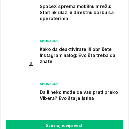
SpaceX sprema mobilnu mrežu:
Starlink ulazi u direktnu borbu sa
operaterima
APLIKACIJE
Kako da deaktivirate ili obrišete
Instagram nalog: Evo šta treba da
znate
APLIKACIJE
Da li neko može da vas prati preko
Vibera? Evo šta je istina
Sve najnovije vesti