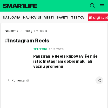
NASLOVNA
NAJNOVIJE
VESTI
SAVETI
TESTOVI
Naslovna
Instagram Reels
#
Instagram Reels
TELEFONI
20.3.2026.
Pauziranje Reels klipova više nije
isto: Instagram dobio malu, ali
važnu promenu
Komentariši