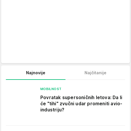
Najnovije
Najčitanije
MOBILNOST
Povratak supersoničnih letova: Da li
će "tihi" zvučni udar promeniti avio-
industriju?