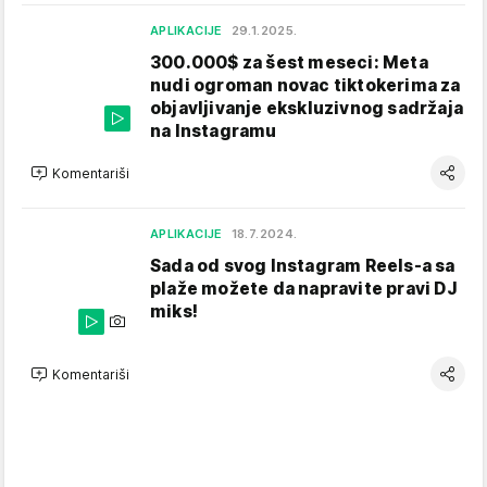
APLIKACIJE
29.1.2025.
300.000$ za šest meseci: Meta
nudi ogroman novac tiktokerima za
objavljivanje ekskluzivnog sadržaja
na Instagramu
Komentariši
APLIKACIJE
18.7.2024.
Sada od svog Instagram Reels-a sa
plaže možete da napravite pravi DJ
miks!
Komentariši