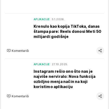
APLIKACIJE
5.1.2026.
Krenulo kao kopija TikToka, danas
štampa pare: Reels donosi Meti 50
milijardi godišnje
Komentariši
APLIKACIJE
27.10.2025.
Instagram rešio ono što nas je
najviše nerviralo: Nova funkcija
ozbiljno menja način na koji
koristimo aplikaciju
Komentariši