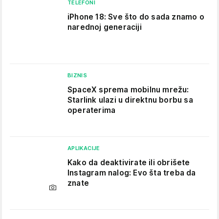
TELEFONI
iPhone 18: Sve što do sada znamo o
narednoj generaciji
BIZNIS
SpaceX sprema mobilnu mrežu:
Starlink ulazi u direktnu borbu sa
operaterima
APLIKACIJE
Kako da deaktivirate ili obrišete
Instagram nalog: Evo šta treba da
znate