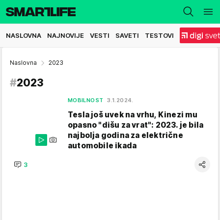
NASLOVNA
NAJNOVIJE
VESTI
SAVETI
TESTOVI
Naslovna
2023
#
2023
MOBILNOST
3.1.2024.
Tesla još uvek na vrhu, Kinezi mu
opasno "dišu za vrat": 2023. je bila
najbolja godina za električne
automobile ikada
3