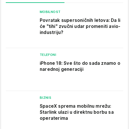
MOBILNOST
Povratak supersoničnih letova: Da li
će "tihi" zvučni udar promeniti avio-
industriju?
TELEFONI
iPhone 18: Sve što do sada znamo o
narednoj generaciji
BIZNIS
SpaceX sprema mobilnu mrežu:
Starlink ulazi u direktnu borbu sa
operaterima