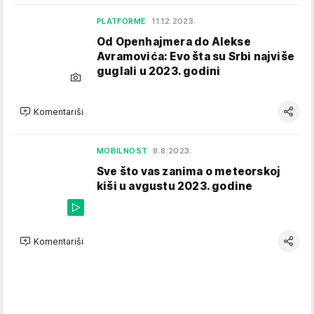
PLATFORME
11.12.2023.
Od Openhajmera do Alekse
Avramovića: Evo šta su Srbi najviše
guglali u 2023. godini
Komentariši
MOBILNOST
8.8.2023.
Sve što vas zanima o meteorskoj
kiši u avgustu 2023. godine
Komentariši