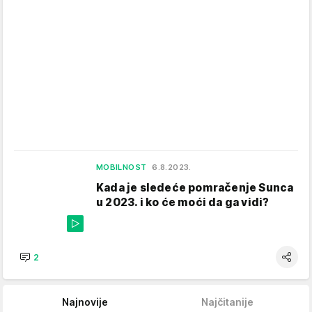
MOBILNOST
6.8.2023.
Kada je sledeće pomračenje Sunca
u 2023. i ko će moći da ga vidi?
2
Najnovije
Najčitanije