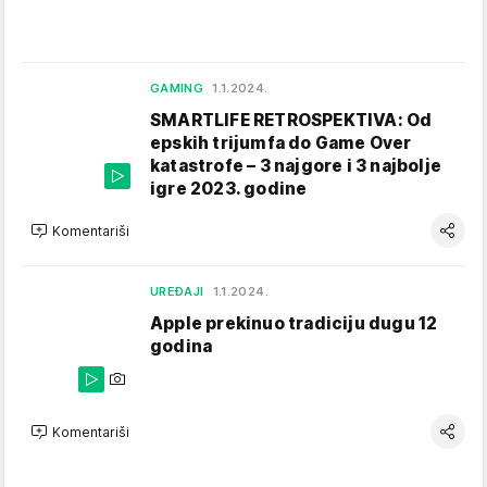
GAMING
1.1.2024.
SMARTLIFE RETROSPEKTIVA: Od
epskih trijumfa do Game Over
katastrofe – 3 najgore i 3 najbolje
igre 2023. godine
Komentariši
UREĐAJI
1.1.2024.
Apple prekinuo tradiciju dugu 12
godina
Komentariši