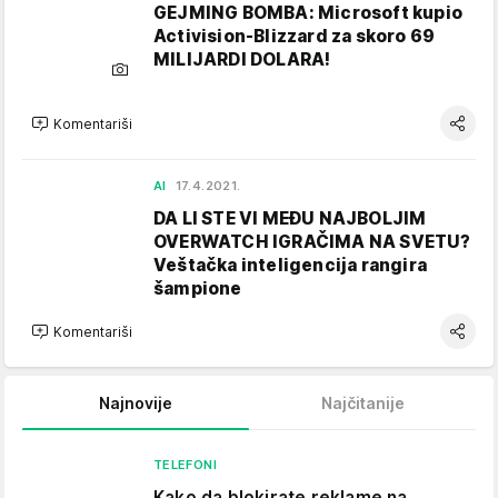
GEJMING BOMBA: Microsoft kupio
Activision-Blizzard za skoro 69
MILIJARDI DOLARA!
Komentariši
AI
17.4.2021.
DA LI STE VI MEĐU NAJBOLJIM
OVERWATCH IGRAČIMA NA SVETU?
Veštačka inteligencija rangira
šampione
Komentariši
Najnovije
Najčitanije
TELEFONI
Kako da blokirate reklame na