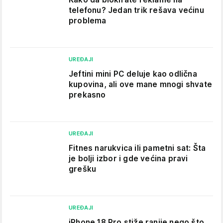
telefonu​? Jedan trik rešava većinu
problema
UREĐAJI
Jeftini mini PC deluje kao odlična
kupovina, ali ove mane mnogi shvate
prekasno
UREĐAJI
Fitnes narukvica ili pametni sat: Šta
je bolji izbor i gde većina pravi
grešku
UREĐAJI
iPhone 18 Pro stiže ranije nego što