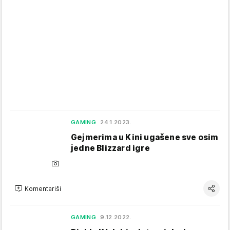
GAMING
24.1.2023.
Gejmerima u Kini ugašene sve osim
jedne Blizzard igre
Komentariši
GAMING
9.12.2022.