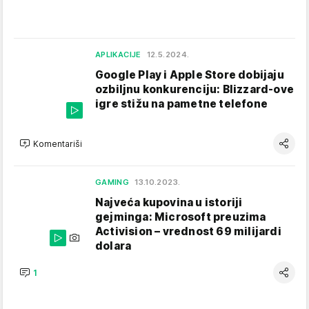
APLIKACIJE
12.5.2024.
Google Play i Apple Store dobijaju
ozbiljnu konkurenciju: Blizzard-ove
igre stižu na pametne telefone
Komentariši
GAMING
13.10.2023.
Najveća kupovina u istoriji
gejminga: Microsoft preuzima
Activision – vrednost 69 milijardi
dolara
1