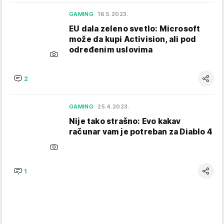
GAMING
16.5.2023.
EU dala zeleno svetlo: Microsoft
može da kupi Activision, ali pod
određenim uslovima
2
GAMING
25.4.2023.
Nije tako strašno: Evo kakav
računar vam je potreban za Diablo 4
1