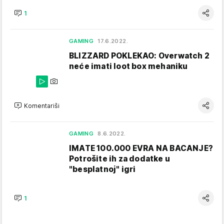
1
GAMING
17.6.2022.
BLIZZARD POKLEKAO: Overwatch 2
neće imati loot box mehaniku
Komentariši
GAMING
8.6.2022.
IMATE 100.000 EVRA NA BACANJE?
Potrošite ih za dodatke u
"besplatnoj" igri
1