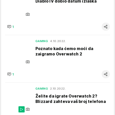
Diablo IV dobio datum izlaska
1
GAMING
4.10.2022.
Poznato kada ćemo moći da
zaigramo Overwatch 2
1
GAMING
2.10.2022.
Želite da igrate Overwatch 2?
Blizzard zahteva vaš broj telefona