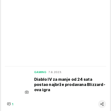
GAMING
7.6.2023.
Diablo IV za manje od 24 sata
postao najbrže prodavana Blizzard-
ova igra
1