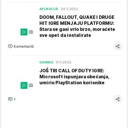
APLIKACIJE
24.2.2022.
DOOM, FALLOUT, QUAKE I DRUGE
HIT IGRE MENJAJU PLATFORMU:
Stara se gasi vrlo brzo, moraćete
sve opet da instalirate
Komentariši
GAMING
31.1.2022.
JOŠ TRI CALL OF DUTY IGRE:
Microsoft ispunjava obećanja,
umirio PlayStation korisnike
1