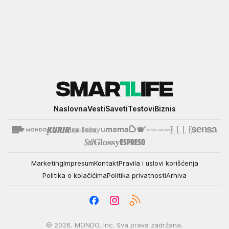
Smartlife
Naslovna
Vesti
Saveti
Testovi
Biznis
Marketing
Impresum
Kontakt
Pravila i uslovi korišćenja
Politika o kolačićima
Politika privatnosti
Arhiva
© 2026. MONDO, Inc. Sva prava zadržana.